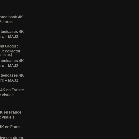
 steelbook 4K
35 euros
steelcases 4K
erc – MAJ2:
nd Grogu :
J: collector
 liens]
steelcases 4K
erc – MAJ2:
steelcases 4K
erc – MAJ2:
 4K en France
 visuels
4K en France
 visuels
 4K en France
elcases 4K en