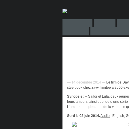
— 14 décembre 2014 —
Le film de Dav
steelbook chez zavvi limitée à 2500 e
Synopsis
:
« Sailor et Lula, deux jeunes
leurs amours, ainsi que toute une séri
L’amour triomphera-t-il de la violence q
Sorti le 02 juin 2014.
Audio
: English, G