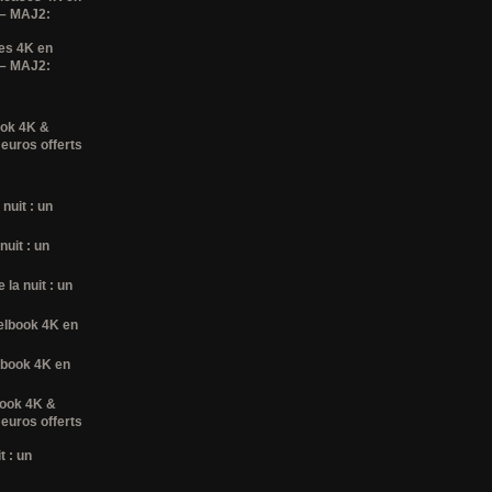
 – MAJ2:
es 4K en
 – MAJ2:
ook 4K &
 euros offerts
nuit : un
nuit : un
la nuit : un
elbook 4K en
lbook 4K en
book 4K &
 euros offerts
t : un