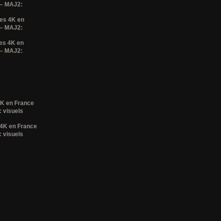
 – MAJ2:
ses 4K en
 – MAJ2:
es 4K en
 – MAJ2:
4K en France
 visuels
 4K en France
 visuels