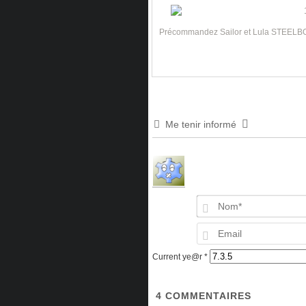
Précommandez Sailor et Lula STEELBO
Me tenir informé
Current ye@r
*
4
COMMENTAIRES