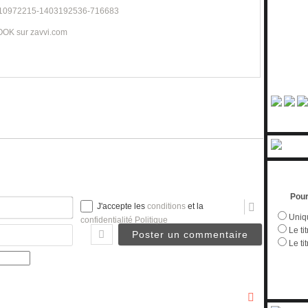
OK sur zavvi.com
Pour
Nom*
J'accepte les
conditions
et la
Uniqu
confidentialité Politique
Email
Le tit
Le ti