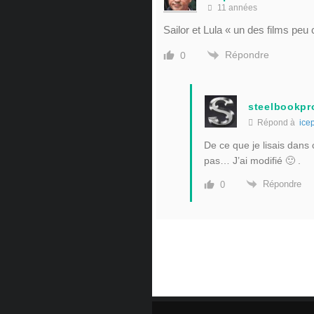
11 années
Sailor et Lula « un des films pe
Répondre
0
steelbookpro
Répond à
ice
De ce que je lisais dans
pas… J’ai modifié 🙂 .
Répondre
0