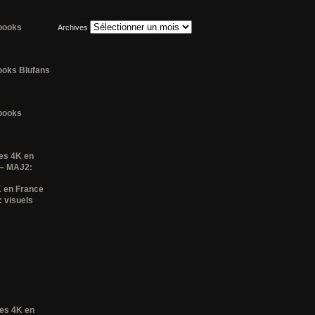
lbooks
Archives
books Blufans
lbooks
es 4K en
 – MAJ2:
K en France
 visuels
ses 4K en