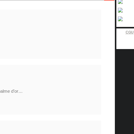
CGU
 palme d’or…