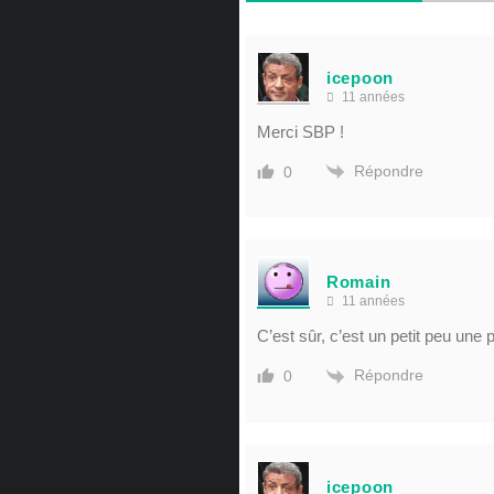
icepoon
11 années
Merci SBP !
Répondre
0
Romain
11 années
C’est sûr, c’est un petit peu une
Répondre
0
icepoon