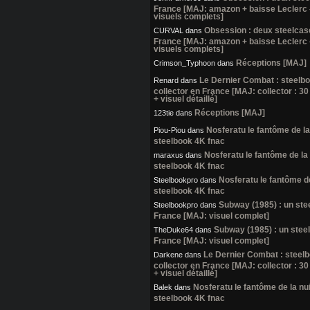
France [MAJ: amazon + baisse Leclerc
visuels complets]
Obsession : deux steelcas
CURVAL
dans
France [MAJ: amazon + baisse Leclerc
visuels complets]
Réceptions [MAJ]
Crimson_Typhoon
dans
Le Dernier Combat : steelb
Renard
dans
collector en France [MAJ: collector : 30
+ visuel détaillé]
Réceptions [MAJ]
123tie
dans
Nosferatu le fantôme de la 
Piou-Piou
dans
steelbook 4K fnac
Nosferatu le fantôme de la 
maraxus
dans
steelbook 4K fnac
Nosferatu le fantôme de 
Steelbookpro
dans
steelbook 4K fnac
Subway (1985) : un ste
Steelbookpro
dans
France [MAJ: visuel complet]
Subway (1985) : un stee
TheDuke64
dans
France [MAJ: visuel complet]
Le Dernier Combat : steel
Darkene
dans
collector en France [MAJ: collector : 30
+ visuel détaillé]
Nosferatu le fantôme de la nui
Balek
dans
steelbook 4K fnac