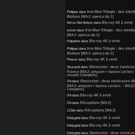
Iron Man Trilogie : des stee
Philippe
dans
Blufans [MAJ: aperçu du 1]
Blu-ray 4K à venir
We've Met Before
dans
Iron Man Trilogie : des steel
ericdv
dans
[MAJ: aperçu du 1]
Blu-ray 4K à venir
Palpatine
dans
Iron Man Trilogie : des stee
Philippe
dans
Blufans [MAJ: aperçu du 1]
Blu-ray 4K à venir
Pharos
dans
Obsession : deux steelcas
Shuracid
dans
France [MAJ: amazon + baisse Leclerc
visuels complets]
Obsession : deux steelcases 4
iTA
dans
[MAJ: amazon + baisse Leclerc – MAJ2:
complets]
Blu-ray 4K à venir
iTA
dans
Réceptions [MAJ]
iTA
dans
Réceptions [MAJ]
123tie
dans
Blu-ray 4K à venir
Eddygital
dans
Blu-ray 4K à venir
Eddygital
dans
Obsession : deux steelca
Eddygital
dans