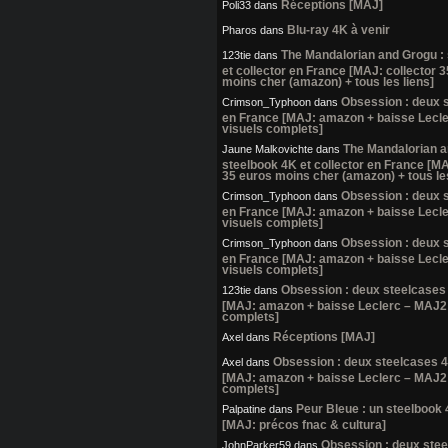
Réceptions [MAJ]
Poli33
dans
Blu-ray 4K à venir
Pharos
dans
The Mandalorian and Grogu :
123tie
dans
et collector en France [MAJ: collector 
moins cher (amazon) + tous les liens]
Obsession : deux 
Crimson_Typhoon
dans
en France [MAJ: amazon + baisse Lecl
visuels complets]
The Mandalorian a
Jaune Malkovichte
dans
steelbook 4K et collector en France [MA
35 euros moins cher (amazon) + tous les
Obsession : deux 
Crimson_Typhoon
dans
en France [MAJ: amazon + baisse Lecl
visuels complets]
Obsession : deux 
Crimson_Typhoon
dans
en France [MAJ: amazon + baisse Lecl
visuels complets]
Obsession : deux steelcases
123tie
dans
[MAJ: amazon + baisse Leclerc – MAJ2:
complets]
Réceptions [MAJ]
Axel
dans
Obsession : deux steelcases 
Axel
dans
[MAJ: amazon + baisse Leclerc – MAJ2:
complets]
Peur Bleue : un steelbook
Palpatine
dans
[MAJ: précos fnac & cultura]
Obsession : deux ste
JohnParker59
dans