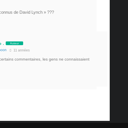
u connus de David Lynch » ???
 .
Auteur
poon
11 années
 certains commentaires, les gens ne connaissaient