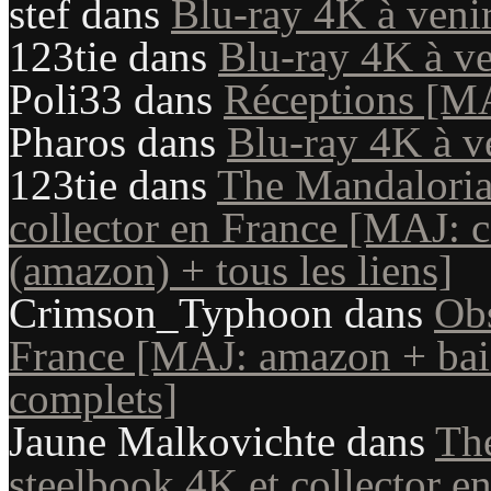
stef
dans
Blu-ray 4K à veni
123tie
dans
Blu-ray 4K à ve
Poli33
dans
Réceptions [M
Pharos
dans
Blu-ray 4K à v
123tie
dans
The Mandaloria
collector en France [MAJ: c
(amazon) + tous les liens]
Crimson_Typhoon
dans
Obs
France [MAJ: amazon + bais
complets]
Jaune Malkovichte
dans
Th
steelbook 4K et collector e