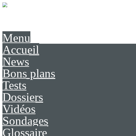
Présentation
Contact
Menu
Accueil
News
Bons plans
Tests
Dossiers
Vidéos
Sondages
Glossaire