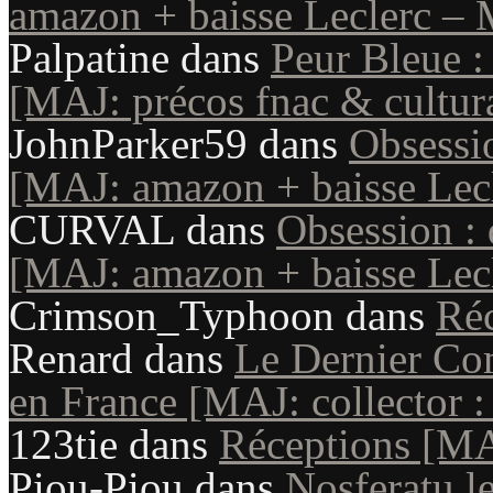
amazon + baisse Leclerc – 
Palpatine
dans
Peur Bleue :
[MAJ: précos fnac & cultur
JohnParker59
dans
Obsessio
[MAJ: amazon + baisse Lecl
CURVAL
dans
Obsession : 
[MAJ: amazon + baisse Lecl
Crimson_Typhoon
dans
Ré
Renard
dans
Le Dernier Com
en France [MAJ: collector : 
123tie
dans
Réceptions [M
Piou-Piou
dans
Nosferatu le