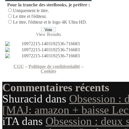
Pour la tranche des steelbooks, je préfère :
Uniquement le titre.
Le titre et l'éditeur.
Le titre, l'éditeur et le logo 4K Ultra HD.
View Results
CGU
–
Politique de confidentialité
–
Cookies
Commentaires récents
Shuracid
dans
Obsession : 
[MAJ: amazon + baisse Lecl
iTA
dans
Obsession : deux 