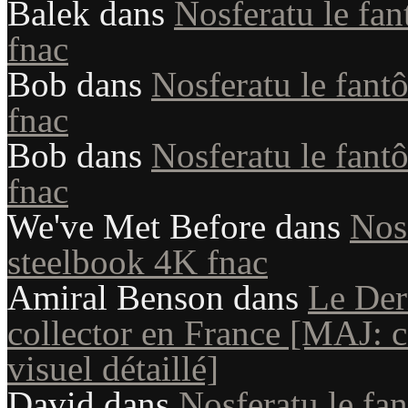
Balek
dans
Nosferatu le fan
fnac
Bob
dans
Nosferatu le fant
fnac
Bob
dans
Nosferatu le fant
fnac
We've Met Before
dans
Nosf
steelbook 4K fnac
Amiral Benson
dans
Le Der
collector en France [MAJ: co
visuel détaillé]
David
dans
Nosferatu le fan