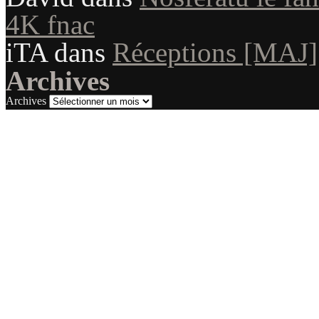
4K fnac
iTA
dans
Réceptions [MAJ]
Archives
Archives