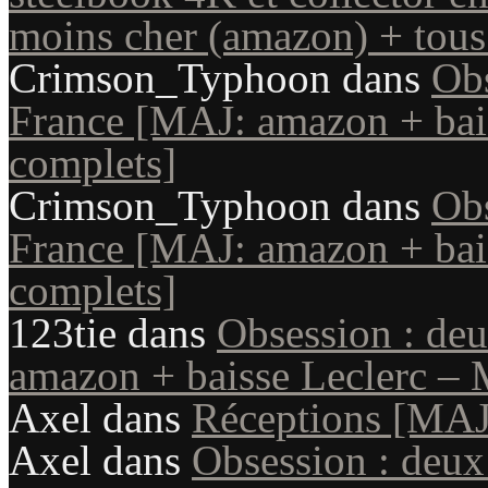
moins cher (amazon) + tous 
Crimson_Typhoon
dans
Obs
France [MAJ: amazon + bais
complets]
Crimson_Typhoon
dans
Obs
France [MAJ: amazon + bais
complets]
123tie
dans
Obsession : de
amazon + baisse Leclerc – 
Axel
dans
Réceptions [MAJ
Axel
dans
Obsession : deux