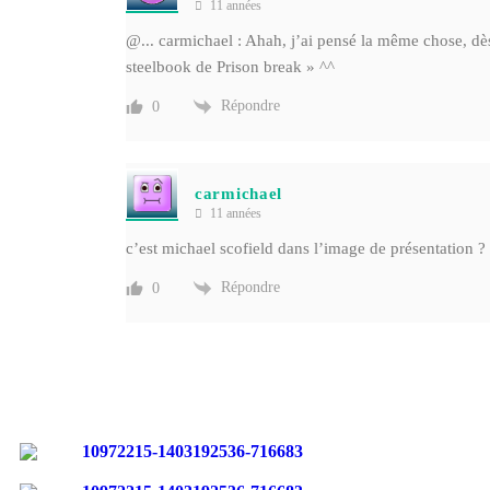
11 années
@...
carmichael : Ahah, j’ai pensé la même chose, dès q
steelbook de Prison break » ^^
Répondre
0
carmichael
11 années
c’est michael scofield dans l’image de présentation 
Répondre
0