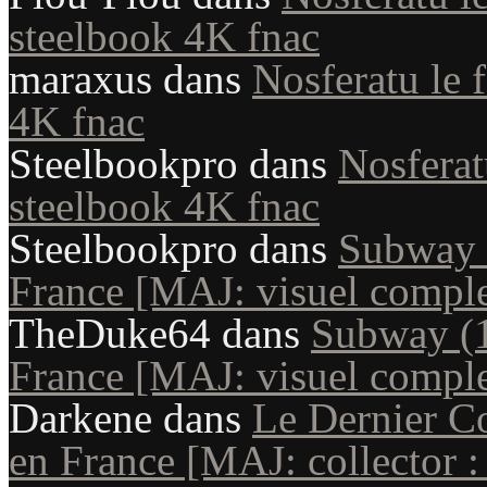
steelbook 4K fnac
maraxus
dans
Nosferatu le 
4K fnac
Steelbookpro
dans
Nosferat
steelbook 4K fnac
Steelbookpro
dans
Subway (
France [MAJ: visuel comple
TheDuke64
dans
Subway (1
France [MAJ: visuel comple
Darkene
dans
Le Dernier Co
en France [MAJ: collector : 