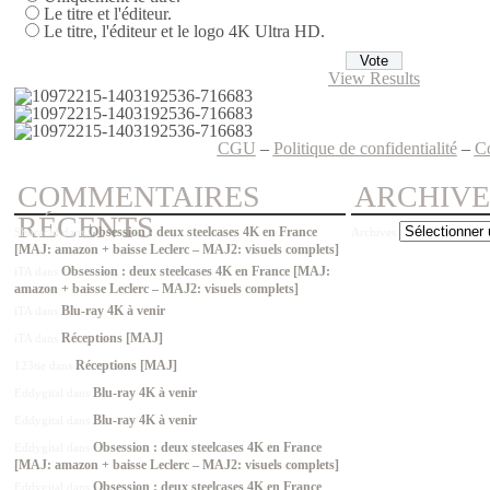
Le titre et l'éditeur.
Le titre, l'éditeur et le logo 4K Ultra HD.
View Results
CGU
–
Politique de confidentialité
–
C
COMMENTAIRES
ARCHIVE
RÉCENTS
Obsession : deux steelcases 4K en France
Shuracid
dans
Archives
[MAJ: amazon + baisse Leclerc – MAJ2: visuels complets]
Obsession : deux steelcases 4K en France [MAJ:
iTA
dans
amazon + baisse Leclerc – MAJ2: visuels complets]
Blu-ray 4K à venir
iTA
dans
Réceptions [MAJ]
iTA
dans
Réceptions [MAJ]
123tie
dans
Blu-ray 4K à venir
Eddygital
dans
Blu-ray 4K à venir
Eddygital
dans
Obsession : deux steelcases 4K en France
Eddygital
dans
[MAJ: amazon + baisse Leclerc – MAJ2: visuels complets]
Obsession : deux steelcases 4K en France
Eddygital
dans