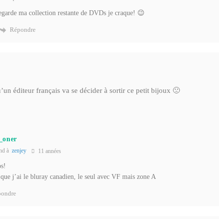
egarde ma collection restante de DVDs je craque! 😉
Répondre
un éditeur français va se décider à sortir ce petit bijoux 🙁
_oner
nd à
zenjey
11 années
ps!
que j’ai le bluray canadien, le seul avec VF mais zone A
ondre