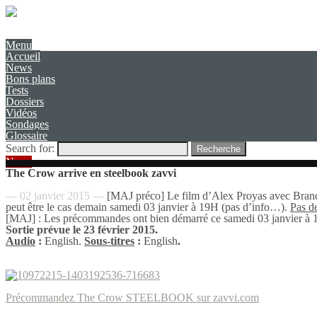
Présentation
Contact
Menu
Accueil
News
Bons plans
Tests
Dossiers
Vidéos
Sondages
Glossaire
Search for:
Recherche
News
The Crow arrive en steelbook zavvi
— 02 janvier 2015 —
[MAJ préco] Le film d’Alex Proyas avec Brandon
peut être le cas demain samedi 03 janvier à 19H (pas d’info…).
Pas d
[MAJ] : Les précommandes ont bien démarré ce samedi 03 janvier à 
Sortie prévue le 23 février 2015.
Audio
:
English.
Sous-titres
:
English
.
Précommandez The Crow STEELBOOK sur zavvi.com