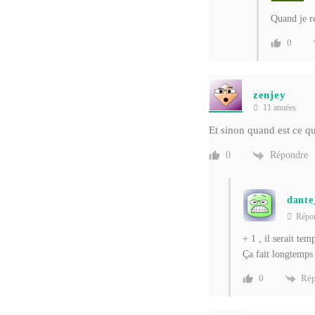
Quand je r
0
zenjey
11 années
Et sinon quand est ce qu’
Répondre
0
dante
Répo
+ 1 , il serait tem
Ça fait longtemps 
Rép
0