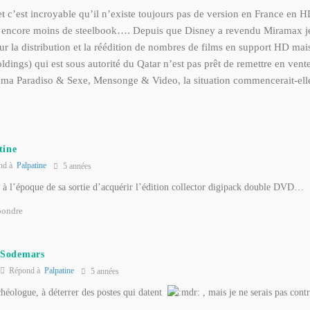
c’est incroyable qu’il n’existe toujours pas de version en France en HD
 encore moins de steelbook…. Depuis que Disney a revendu Miramax je 
ur la distribution et la réédition de nombres de films en support HD mais 
dings) qui est sous autorité du Qatar n’est pas prêt de remettre en vente
ema Paradiso & Sexe, Mensonge & Video, la situation commencerait-ell
tine
nd à
Palpatine
5 années
s à l’époque de sa sortie d’acquérir l’édition collector digipack double DVD…
ondre
Sodemars
Répond à
Palpatine
5 années
héologue, à déterrer des postes qui datent
, mais je ne serais pas cont