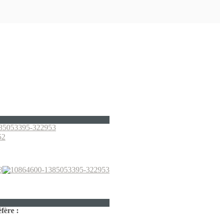
fère :