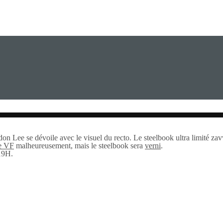
 Lee se dévoile avec le visuel du recto. Le steelbook ultra limité zav
e VF
malheureusement, mais le steelbook sera
verni
.
19H.