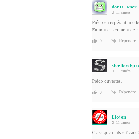
dante_oner
11 années
Préco en espérant une b
En tout cas content de
Répondre
0
steelbookpro
11 années
Préco ouvertes.
Répondre
0
Liojen
11 années
Classique mais efficace!