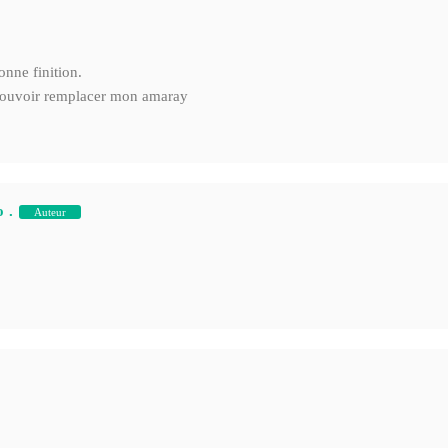
onne finition.
 pouvoir remplacer mon amaray
 .
Auteur