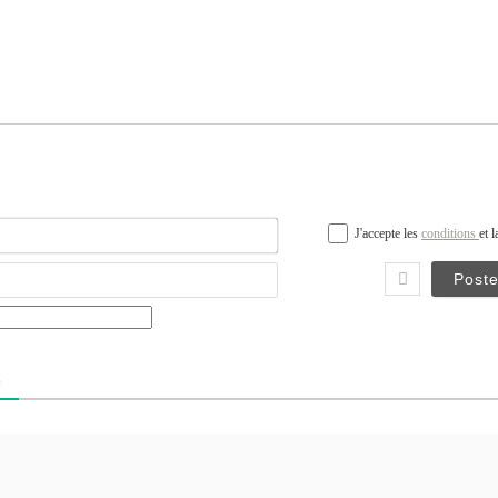
Nom*
J'accepte les
conditions
et 
Email
S