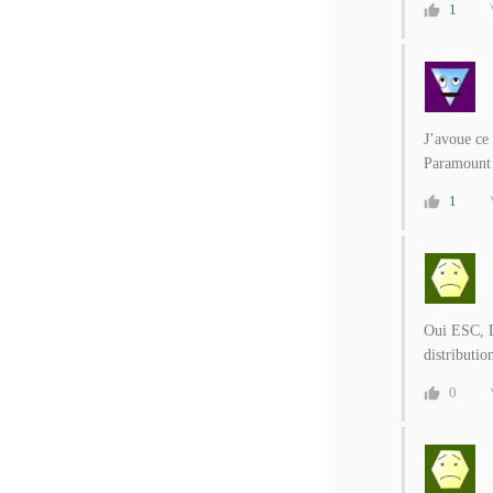
1
J’avoue ce
Paramount 
1
Oui ESC, L
distributio
0