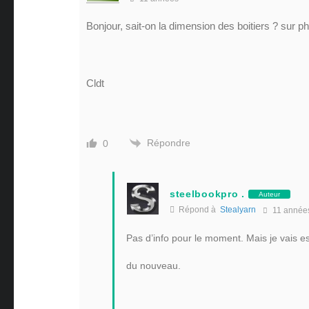
Bonjour, sait-on la dimension des boitiers ? sur p
Cldt
Répondre
0
steelbookpro .
Auteur
Répond à
Stealyarn
11 année
Pas d’info pour le moment. Mais je vais es
du nouveau.