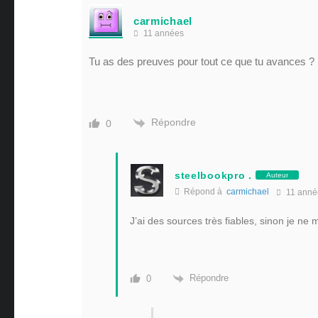
carmichael
11 années
Tu as des preuves pour tout ce que tu avances ?
Répondre
0
steelbookpro .
Auteur
Répond à
carmichael
11 anné
J’ai des sources très fiables, sinon je n
Répondre
0