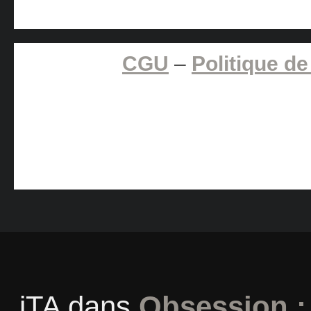
CGU
–
Politique de
iTA
dans
Obsession :