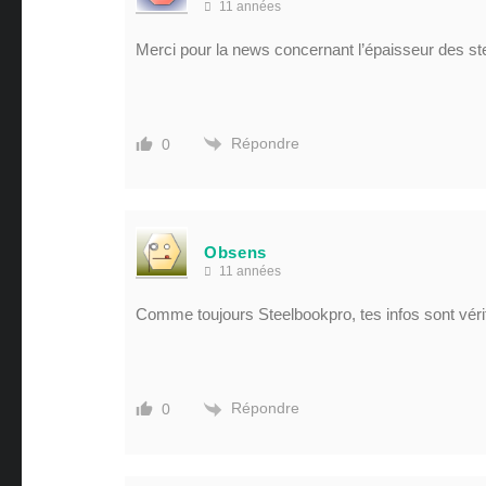
11 années
Merci pour la news concernant l’épaisseur des 
Répondre
0
Obsens
11 années
Comme toujours Steelbookpro, tes infos sont vér
Répondre
0