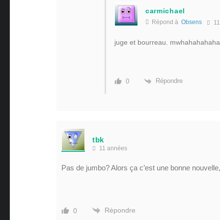
carmichael
Répond à
Obsens
11
juge et bourreau. mwhahahahaha ! 
Répondre
0
tbk
11 années
Pas de jumbo? Alors ça c’est une bonne nouvelle,
Répondre
0