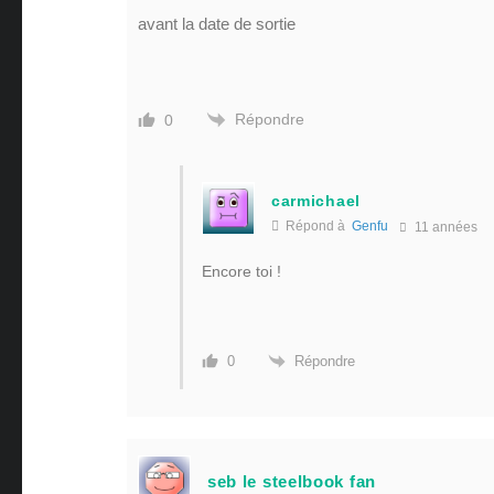
avant la date de sortie
Répondre
0
carmichael
Répond à
Genfu
11 années
Encore toi !
Répondre
0
seb le steelbook fan