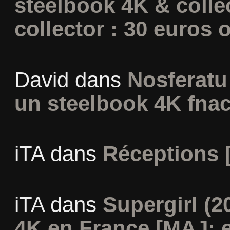
steelbook 4K & colle
collector : 30 euros o
David
dans
Nosferatu 
un steelbook 4K fna
iTA
dans
Réceptions 
iTA
dans
Supergirl (2
4K en France [MAJ: e