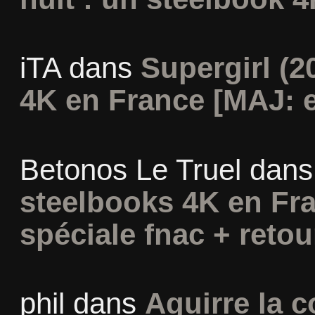
iTA
dans
Supergirl (2
4K en France [MAJ: e
Betonos Le Truel
dan
steelbooks 4K en Fra
spéciale fnac + retou
phil
dans
Aguirre la c