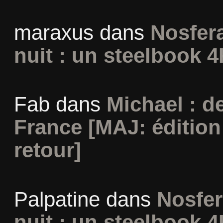
maraxus
dans
Nosfera
nuit : un steelbook 4
Fab
dans
Michael : d
France [MAJ: édition
retour]
Palpatine
dans
Nosfer
nuit : un steelbook 4