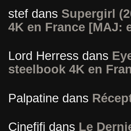
stef
dans
Supergirl (2
4K en France [MAJ: e
Lord Herress
dans
Eye
steelbook 4K en Fra
Palpatine
dans
Récept
Cinefifi
dans
Le Derni