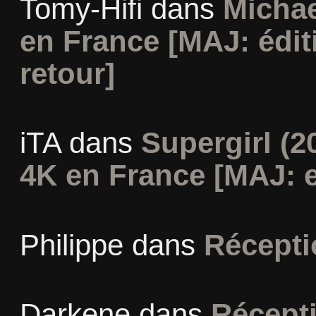
Tomy-Hifi
dans
Michae
en France [MAJ: édit
retour]
iTA
dans
Supergirl (2
4K en France [MAJ: e
Philippe
dans
Récepti
Darkene
dans
Récept