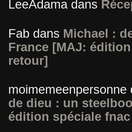
LeeAdama
dans
Réce
Fab
dans
Michael : d
France [MAJ: édition
retour]
moimemeenpersonne
de dieu : un steelbo
édition spéciale fnac