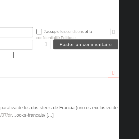
Nom*
J'accepte les
conditions
et la
confidentialité Politique
Email
arativa de los dos steels de Francia (uno es exclusivo de
2/07/dr
…ooks-francais/ […]