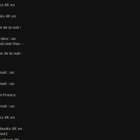
oks 4K en
ooks 4K en
 de la nuit :
 dieu : un
péciale fnac –
 de la nuit :
nuit : un
nuit : un
en France
nuit : un
oks 4K en
lbooks 4K en
tour]