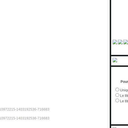
Pour
Uniqu
Le tit
Le ti