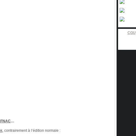
CGU
 » FNAC
…
ok
, contrairement à l’édition normale :