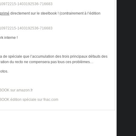
imprimé
directement sur le steelbook ! (contrairement à l’édition
rk interne !
a de spéciale que l’accumulation des trois principaux défauts des
stration du recto ne compensera pas tous ces problèmes…
hotos.
BOOK sur amazon.fr
OK édition spéciale sur fnac.com