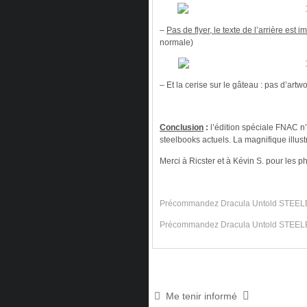
–
Pas de flyer, le texte de l’arrière est 
normale)
– Et la cerise sur le gâteau : pas d’artwo
Conclusion
:
l’édition spéciale FNAC n’
steelbooks actuels. La magnifique illu
Merci à Ricster et à Kévin S. pour les p
Précommandez Dracula Untold STEEL
Précommandez Dracula Untold STEELBO
Me tenir informé