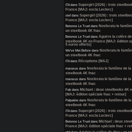
Supergirl (2026) : trois steelbo
iTA
dans
France [MAJ: exclu Leclerc]
Supergirl (2026) : trois steelb
stef
dans
France [MAJ: exclu Leclerc]
Nosferatu le fantôme
Betonos Le Truel
dans
un steelbook 4K fnac
Aguirre la colère de
Betonos Le Truel
dans
steelbook 4K en France [MAJ: édition s
5 euros offerts]
Nosferatu le fantôme
We've Met Before
dans
un steelbook 4K fnac
Réceptions [MAJ]
iTA
dans
Nosferatu le fantôme de la 
maraxus
dans
steelbook 4K fnac
Nosferatu le fantôme de la 
maraxus
dans
steelbook 4K fnac
Michael : deux steelbooks 4K 
Fab
dans
[MAJ: édition spéciale fnac + retour]
Nosferatu le fantôme de la 
Palpatine
dans
steelbook 4K fnac
Supergirl (2026) : trois steelbo
iTA
dans
France [MAJ: exclu Leclerc]
Michael : deux stee
Betonos Le Truel
dans
France [MAJ: édition spéciale fnac + re