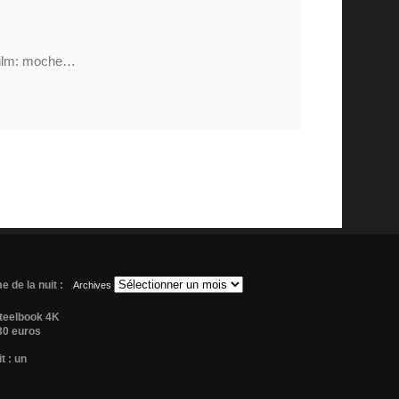
 film: moche…
 de la nuit :
Archives
steelbook 4K
 30 euros
t : un