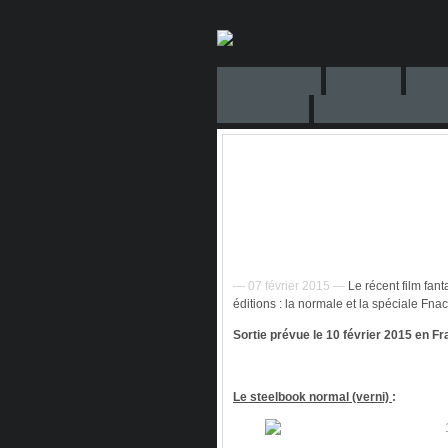
— 07 février 2015 —
Le récent film fan
éditions : la normale et la spéciale Fnac
Sortie prévue le 10 février 2015 en Fr
Le steelbook normal (verni)
: