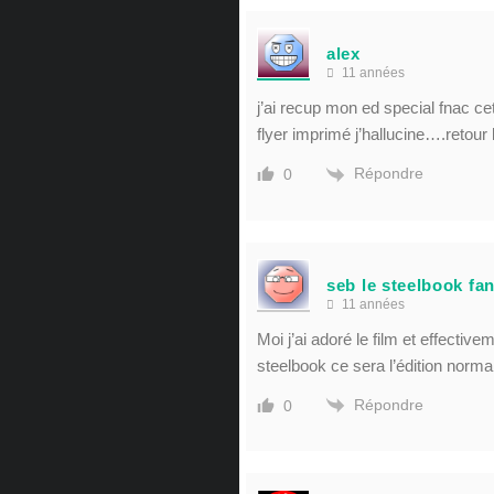
alex
11 années
j’ai recup mon ed special fnac c
flyer imprimé j’hallucine….retour l
Répondre
0
seb le steelbook fa
11 années
Moi j’ai adoré le film et effectivem
steelbook ce sera l’édition normal
Répondre
0