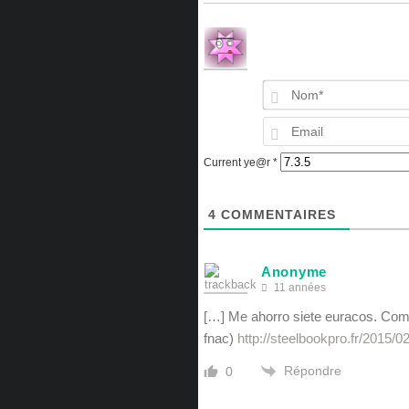
Current ye@r
*
4
COMMENTAIRES
Anonyme
11 années
[…] Me ahorro siete euracos. Comp
fnac)
http://steelbookpro.fr/2015/0
Répondre
0