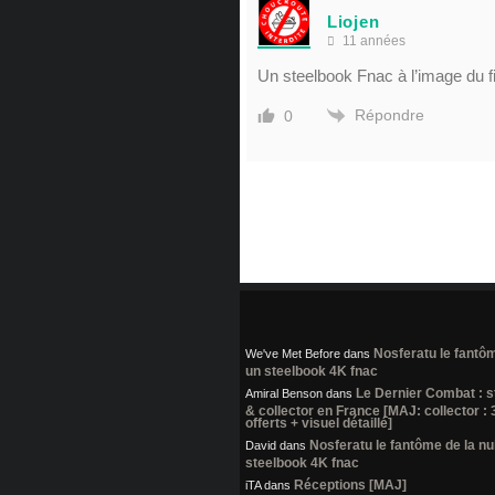
Liojen
11 années
Un steelbook Fnac à l’image du
Répondre
0
Nosferatu le fantôme
We've Met Before
dans
un steelbook 4K fnac
Le Dernier Combat : 
Amiral Benson
dans
& collector en France [MAJ: collector :
offerts + visuel détaillé]
Nosferatu le fantôme de la nui
David
dans
steelbook 4K fnac
Réceptions [MAJ]
iTA
dans