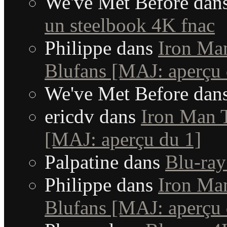
We've Met Before
dan
un steelbook 4K fnac
Philippe
dans
Iron Man
Blufans [MAJ: aperçu 
We've Met Before
dan
ericdv
dans
Iron Man T
[MAJ: aperçu du 1]
Palpatine
dans
Blu-ray
Philippe
dans
Iron Man
Blufans [MAJ: aperçu 