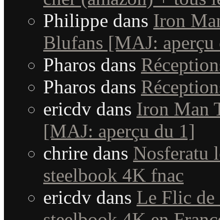
Philippe
dans
Iron Man
Blufans [MAJ: aperçu 
Pharos
dans
Réceptio
Pharos
dans
Réceptio
ericdv
dans
Iron Man T
[MAJ: aperçu du 1]
chrire
dans
Nosferatu l
steelbook 4K fnac
ericdv
dans
Le Flic de
steelbook 4K en Fran