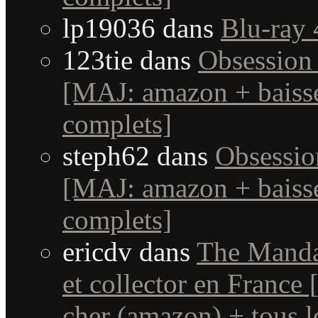
lp19036
dans
Blu-ray 
123tie
dans
Obsession 
[MAJ: amazon + baisse
complets]
steph62
dans
Obsessio
[MAJ: amazon + baisse
complets]
ericdv
dans
The Manda
et collector en France
cher (amazon) + tous le