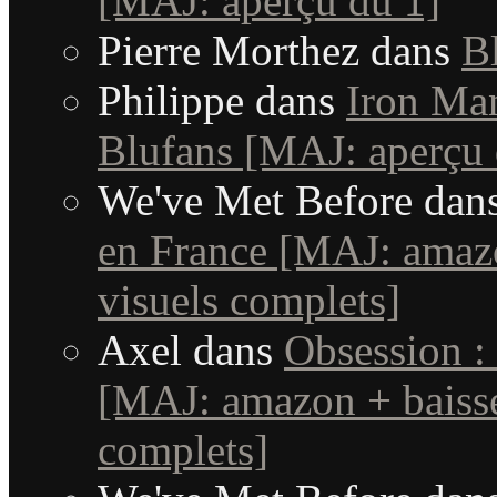
[MAJ: aperçu du 1]
Pierre Morthez
dans
B
Philippe
dans
Iron Man
Blufans [MAJ: aperçu 
We've Met Before
dan
en France [MAJ: amaz
visuels complets]
Axel
dans
Obsession :
[MAJ: amazon + baisse
complets]