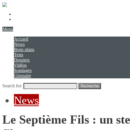
Présentation
Contact
Menu
Accueil
News
Bons plans
Tests
Dossiers
Vidéos
Sondages
Glossaire
Search for:
Recherche
News
Le Septième Fils : un st