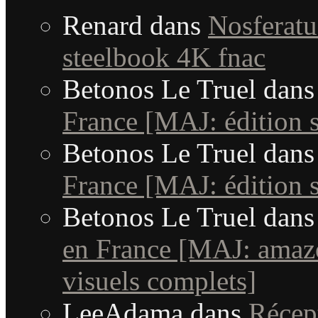
Renard
dans
Nosferatu 
steelbook 4K fnac
Betonos Le Truel
dan
France [MAJ: édition s
Betonos Le Truel
dan
France [MAJ: édition s
Betonos Le Truel
dan
en France [MAJ: amaz
visuels complets]
LeeAdama
dans
Récep