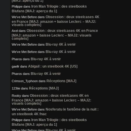
[MAJ: aperçu du 1]
Iron Man Trilogie : des steelbooks
Philippe
dans
Blufans [MAJ: aperçu du 1]
Obsession : deux steelcases 4K
We've Met Before
dans
en France [MAJ: amazon + baisse Leclerc – MAJ2:
visuels complets]
Obsession : deux steelcases 4K en France
Axel
dans
[MAJ: amazon + baisse Leclerc – MAJ2: visuels
complets]
Blu-ray 4K à venir
We've Met Before
dans
Blu-ray 4K à venir
We've Met Before
dans
Blu-ray 4K à venir
Pharos
dans
Abigail : un steelbook 4K [US]
gaellr
dans
Blu-ray 4K à venir
Pharos
dans
Réceptions [MAJ]
Crimson_Typhoon
dans
Réceptions [MAJ]
123tie
dans
Obsession : deux steelcases 4K en
Rooky
dans
France [MAJ: amazon + baisse Leclerc – MAJ2:
visuels complets]
Nosferatu le fantôme de la nuit :
We've Met Before
dans
un steelbook 4K fnac
Iron Man Trilogie : des steelbooks
Philippe
dans
Blufans [MAJ: aperçu du 1]
Blu-ray 4K à venir
We've Met Before
dans