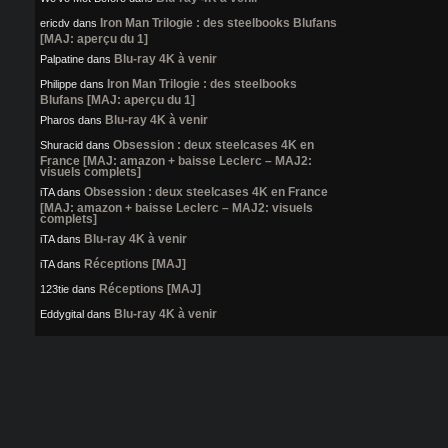
Iron Man Trilogie : des steelbooks Blufans
ericdv
dans
[MAJ: aperçu du 1]
Blu-ray 4K à venir
Palpatine
dans
Iron Man Trilogie : des steelbooks
Philippe
dans
Blufans [MAJ: aperçu du 1]
Blu-ray 4K à venir
Pharos
dans
Obsession : deux steelcases 4K en
Shuracid
dans
France [MAJ: amazon + baisse Leclerc – MAJ2:
visuels complets]
Obsession : deux steelcases 4K en France
iTA
dans
[MAJ: amazon + baisse Leclerc – MAJ2: visuels
complets]
Blu-ray 4K à venir
iTA
dans
Réceptions [MAJ]
iTA
dans
Réceptions [MAJ]
123tie
dans
Blu-ray 4K à venir
Eddygital
dans