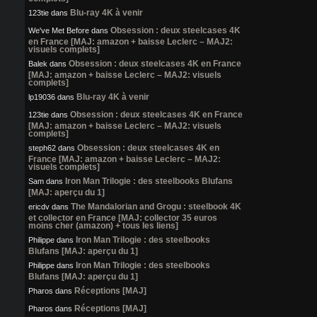
Blu-ray 4K à venir
123tie
dans
Obsession : deux steelcases 4K
We've Met Before
dans
en France [MAJ: amazon + baisse Leclerc – MAJ2:
visuels complets]
Obsession : deux steelcases 4K en France
Balek
dans
[MAJ: amazon + baisse Leclerc – MAJ2: visuels
complets]
Blu-ray 4K à venir
lp19036
dans
Obsession : deux steelcases 4K en France
123tie
dans
[MAJ: amazon + baisse Leclerc – MAJ2: visuels
complets]
Obsession : deux steelcases 4K en
steph62
dans
France [MAJ: amazon + baisse Leclerc – MAJ2:
visuels complets]
Iron Man Trilogie : des steelbooks Blufans
Sam
dans
[MAJ: aperçu du 1]
The Mandalorian and Grogu : steelbook 4K
ericdv
dans
et collector en France [MAJ: collector 35 euros
moins cher (amazon) + tous les liens]
Iron Man Trilogie : des steelbooks
Philippe
dans
Blufans [MAJ: aperçu du 1]
Iron Man Trilogie : des steelbooks
Philippe
dans
Blufans [MAJ: aperçu du 1]
Réceptions [MAJ]
Pharos
dans
Réceptions [MAJ]
Pharos
dans