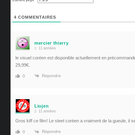
Current ye@r
*
4
COMMENTAIRES
mercier thierry
11 années
le visuel coréen est disponible actuellement en précomman
29,99€.
Répondre
0
Liojen
11 années
Gros kiff ce film! Le steel coréen a vraiment de la gueule, il 
Répondre
0