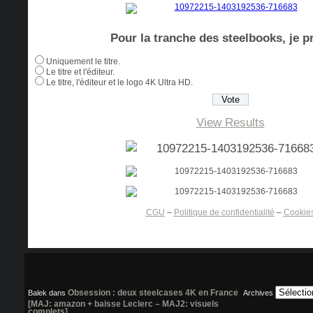
Pour la tranche des steelbooks, je pr
Uniquement le titre.
Le titre et l'éditeur.
Le titre, l'éditeur et le logo 4K Ultra HD.
View Results
CGU
–
Politique de confidentialité
–
Cookie
Obsession : deux steelcases 4K en France
Balek
dans
Archives
[MAJ: amazon + baisse Leclerc – MAJ2: visuels
complets]