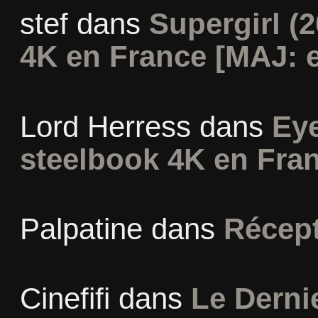
stef
dans
Supergirl (2
4K en France [MAJ: e
Lord Herress
dans
Eye
steelbook 4K en Fra
Palpatine
dans
Récept
Cinefifi
dans
Le Derni