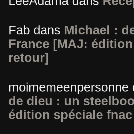
LeeAdama
dans
Réce
Fab
dans
Michael : d
France [MAJ: édition
retour]
moimemeenpersonne
de dieu : un steelbo
édition spéciale fnac