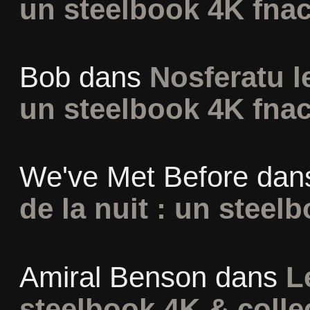
un steelbook 4K fna
Bob
dans
Nosferatu l
un steelbook 4K fna
We've Met Before
dan
de la nuit : un steel
Amiral Benson
dans
L
steelbook 4K & colle