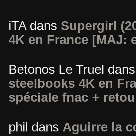
iTA
dans
Supergirl (2
4K en France [MAJ: e
Betonos Le Truel
dan
steelbooks 4K en Fra
spéciale fnac + retou
phil
dans
Aguirre la c