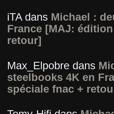
iTA
dans
Michael : d
France [MAJ: édition
retour]
Max_Elpobre
dans
Mi
steelbooks 4K en Fra
spéciale fnac + retou
Tomy-Hifi
dans
Michae