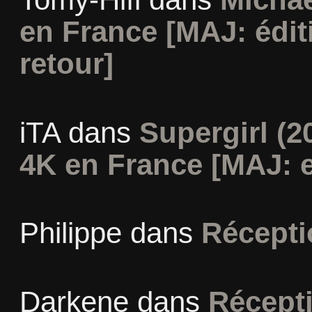
en France [MAJ: édit
retour]
iTA
dans
Supergirl (2
4K en France [MAJ: e
Philippe
dans
Récepti
Darkene
dans
Récept