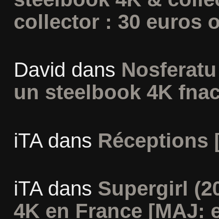
collector : 30 euros o
David
dans
Nosferatu 
un steelbook 4K fna
iTA
dans
Réceptions 
iTA
dans
Supergirl (2
4K en France [MAJ: e