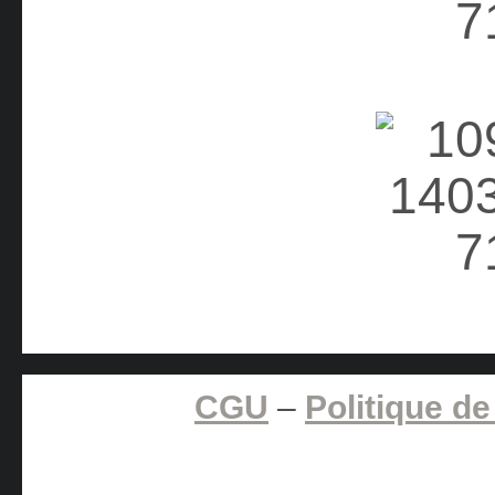
CGU
–
Politique de