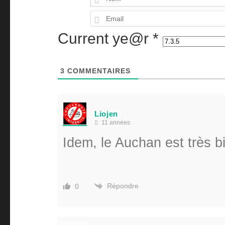
Current ye@r
*
3
COMMENTAIRES
Liojen
11 années
Idem, le Auchan est très b
Répondre
0