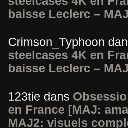
steelcases 4K en Fr
baisse Leclerc – MAJ
Crimson_Typhoon
da
steelcases 4K en Fr
baisse Leclerc – MAJ
123tie
dans
Obsession
en France [MAJ: ama
MAJ2: visuels compl