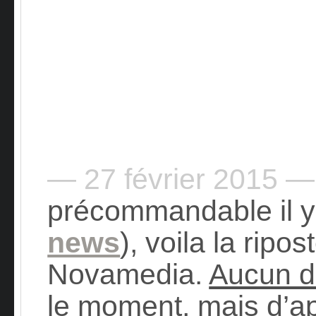
— 27 février 2015 —
précommandable il y
news
), voila la ripo
Novamedia.
Aucun dé
le moment
, mais d’ap