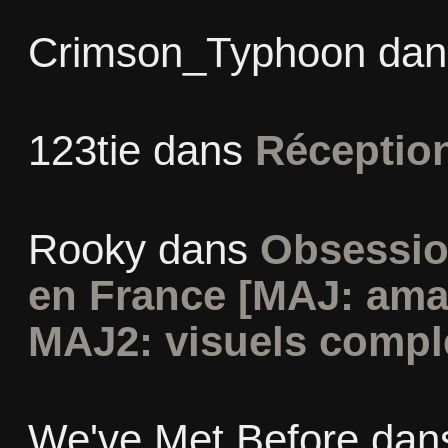
Crimson_Typhoon
da
123tie
dans
Réceptio
Rooky
dans
Obsessio
en France [MAJ: ama
MAJ2: visuels compl
We've Met Before
dan