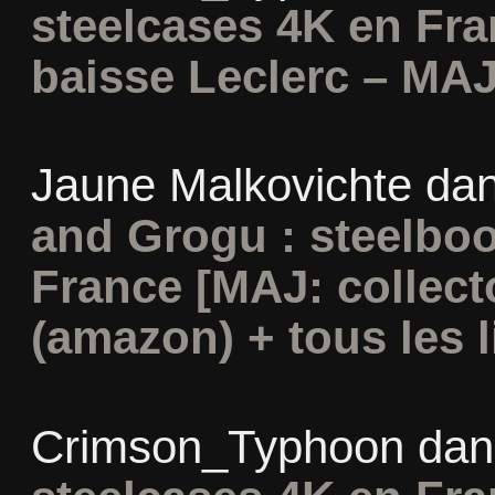
steelcases 4K en Fr
baisse Leclerc – MAJ
Jaune Malkovichte
da
and Grogu : steelboo
France [MAJ: collect
(amazon) + tous les l
Crimson_Typhoon
da