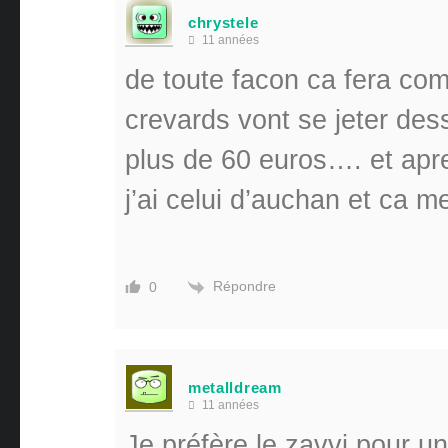
chrystele
11 années
de toute facon ca fera com
crevards vont se jeter des
plus de 60 euros…. et apre
j’ai celui d’auchan et ca m
Répondre
0
metalldream
11 années
Je préfère le zavvi pour un