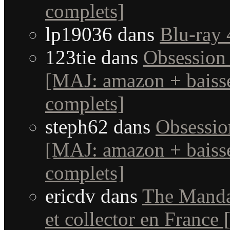
complets]
lp19036
dans
Blu-ray 
123tie
dans
Obsession 
[MAJ: amazon + baisse
complets]
steph62
dans
Obsessio
[MAJ: amazon + baisse
complets]
ericdv
dans
The Manda
et collector en France