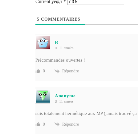
Current ye@r
*
5
COMMENTAIRES
R
11 années
Précommandes ouvertes !
Répondre
0
Anonyme
11 années
suis totalement hermétique aux MP (jamais trouvé ça
Répondre
0