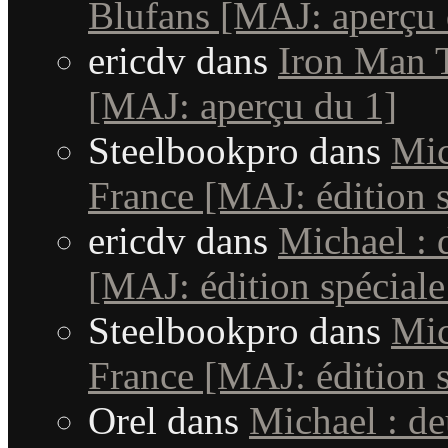
Blufans [MAJ: aperçu 
ericdv
dans
Iron Man T
[MAJ: aperçu du 1]
Steelbookpro
dans
Mic
France [MAJ: édition s
ericdv
dans
Michael : 
[MAJ: édition spéciale
Steelbookpro
dans
Mic
France [MAJ: édition s
Orel
dans
Michael : d