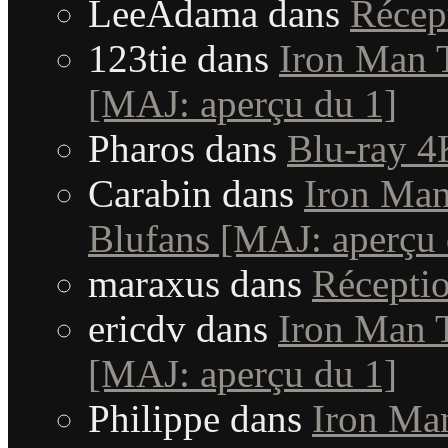
LeeAdama
dans
Récep
123tie
dans
Iron Man T
[MAJ: aperçu du 1]
Pharos
dans
Blu-ray 4
Carabin
dans
Iron Man 
Blufans [MAJ: aperçu 
maraxus
dans
Récepti
ericdv
dans
Iron Man T
[MAJ: aperçu du 1]
Philippe
dans
Iron Man