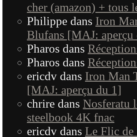
cher (amazon) + tous le
Philippe
dans
Iron Man
Blufans [MAJ: aperçu 
Pharos
dans
Réceptio
Pharos
dans
Réceptio
ericdv
dans
Iron Man T
[MAJ: aperçu du 1]
chrire
dans
Nosferatu l
steelbook 4K fnac
ericdv
dans
Le Flic de