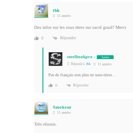
tbk
11 années
Des infos sur les sous titres sur sacré graal? Merci
Répondre
0
steelbookpro .
Auteur
Répond à
tbk
11 années
Pas de français non plus en sous-titres…
Répondre
0
Smokeur
11 années
Très réussis.