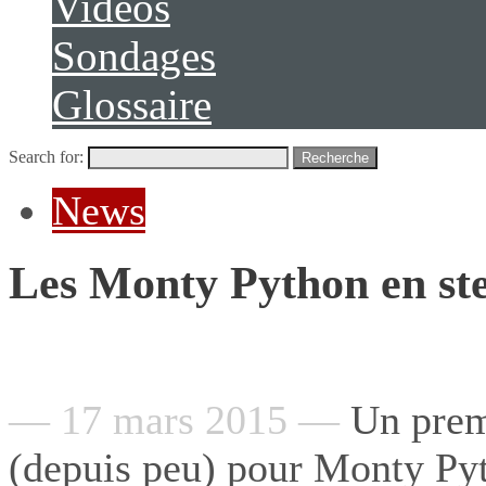
Vidéos
Sondages
Glossaire
Search for:
Recherche
News
Les Monty Python en ste
— 17 mars 2015 —
Un premi
(depuis peu) pour
Monty Pyth