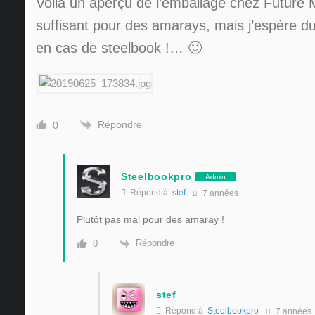
Voilà un aperçu de l’emballage chez Future 
suffisant pour des amarays, mais j’espère d
en cas de steelbook !… 🙂
Répondre
0
Steelbookpro
Admin
Répond à
stef
7 années
Plutôt pas mal pour des amaray !
Répondre
0
stef
Répond à
Steelbookpro
7 années