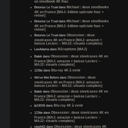
un steelbook 4K fnac
Michael : deux steelbooks
Betonos Le Truel
dans
4K en France [MAJ: édition spéciale fnac +
retour]
Michael : deux steelbooks
Betonos Le Truel
dans
4K en France [MAJ: édition spéciale fnac +
retour]
Obsession : deux
Betonos Le Truel
dans
steelcases 4K en France [MAJ: amazon +
baisse Leclerc – MAJ2: visuels complets]
Réceptions [MAJ]
LeeAdama
dans
Obsession : deux steelcases 4K en
Balek
dans
France [MAJ: amazon + baisse Leclerc –
MAJ2: visuels complets]
Blu-ray 4K à venir
123tie
dans
Obsession : deux
We've Met Before
dans
steelcases 4K en France [MAJ: amazon +
baisse Leclerc – MAJ2: visuels complets]
Obsession : deux steelcases 4K en
Balek
dans
France [MAJ: amazon + baisse Leclerc –
MAJ2: visuels complets]
Blu-ray 4K à venir
lp19036
dans
Obsession : deux steelcases 4K en
123tie
dans
France [MAJ: amazon + baisse Leclerc –
MAJ2: visuels complets]
Obsession : deux steelcases 4K
steph62
dans