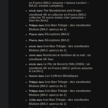
en France [MAJ: amazon + baisse Leclerc –
MAJ2: visuels complets]
The Mandalorian and Grogu :
ericdv
dans
steelbook 4K et collector en France [MAJ:
collector 35 euros moins cher (amazon) +
tous les liens]
Iron Man Trilogie : des steelbooks
Philippe
dans
Blufans [MAJ: aperçu du 1]
Réceptions [MAJ]
Pharos
dans
Réceptions [MAJ]
Pharos
dans
Iron Man Trilogie : des steelbooks
ericdv
dans
Blufans [MAJ: aperçu du 1]
Nosferatu le fantôme de la nuit : un
chrire
dans
steelbook 4K fnac
Le Flic de Beverly Hills (1984) : un
ericdv
dans
steelbook 4K en France [MAJ: précos amazon
& Leclerc]
Les Coffrets Métalliques
Nonore
dans
Iron Man Trilogie : des steelbooks
Philippe
dans
Blufans [MAJ: aperçu du 1]
Iron Man Trilogie : des steelbooks
Philippe
dans
Blufans [MAJ: aperçu du 1]
Iron Man Trilogie : des steelbooks
123tie
dans
Blufans [MAJ: aperçu du 1]