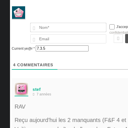
Nom*
J'accep
confidential
Email
Current ye@r
*
4
COMMENTAIRES
stef
7 années
RAV
Reçu aujourd’hui les 2 manquants (F&F 4 e