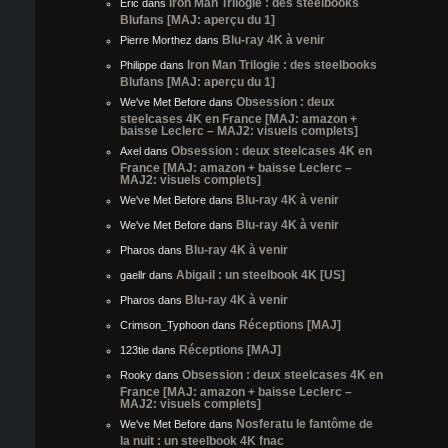
Iron Man Trilogie : des steelbooks
Eric
dans
Blufans [MAJ: aperçu du 1]
Blu-ray 4K à venir
Pierre Morthez
dans
Iron Man Trilogie : des steelbooks
Philippe
dans
Blufans [MAJ: aperçu du 1]
Obsession : deux
We've Met Before
dans
steelcases 4K en France [MAJ: amazon +
baisse Leclerc – MAJ2: visuels complets]
Obsession : deux steelcases 4K en
Axel
dans
France [MAJ: amazon + baisse Leclerc –
MAJ2: visuels complets]
Blu-ray 4K à venir
We've Met Before
dans
Blu-ray 4K à venir
We've Met Before
dans
Blu-ray 4K à venir
Pharos
dans
Abigail : un steelbook 4K [US]
gaellr
dans
Blu-ray 4K à venir
Pharos
dans
Réceptions [MAJ]
Crimson_Typhoon
dans
Réceptions [MAJ]
123tie
dans
Obsession : deux steelcases 4K en
Rooky
dans
France [MAJ: amazon + baisse Leclerc –
MAJ2: visuels complets]
Nosferatu le fantôme de
We've Met Before
dans
la nuit : un steelbook 4K fnac