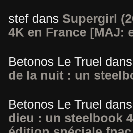
stef
dans
Supergirl (2
4K en France [MAJ: e
Betonos Le Truel
dan
de la nuit : un steel
Betonos Le Truel
dan
dieu : un steelbook 
édition spéciale fnac