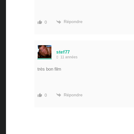
Répondre
0
stef77
11 années
très bon film
Répondre
0