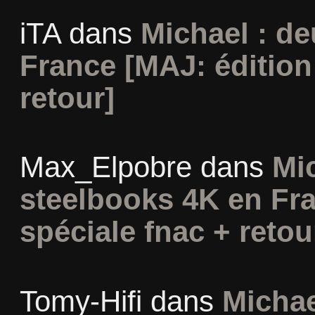
iTA
dans
Michael : d
France [MAJ: édition
retour]
Max_Elpobre
dans
Mi
steelbooks 4K en Fra
spéciale fnac + retou
Tomy-Hifi
dans
Michae