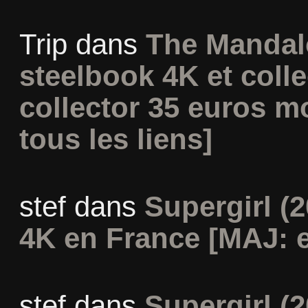
Trip
dans
The Mandal
steelbook 4K et coll
collector 35 euros m
tous les liens]
stef
dans
Supergirl (2
4K en France [MAJ: e
stef
dans
Supergirl (2