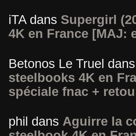
iTA
dans
Supergirl (2
4K en France [MAJ: e
Betonos Le Truel
dan
steelbooks 4K en Fra
spéciale fnac + retou
phil
dans
Aguirre la c
steelbook 4K en Fran