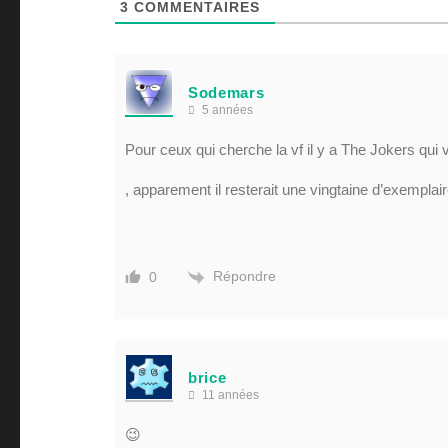
3
COMMENTAIRES
Sodemars
5 années
Pour ceux qui cherche la vf il y a The Jokers qui v
, apparement il resterait une vingtaine d’exemplai
Répondre
0
brice
11 années
😉