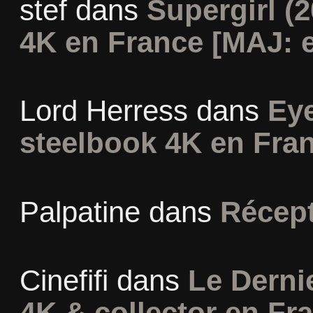
stef
dans
Supergirl (2
4K en France [MAJ: e
Lord Herress
dans
Eye
steelbook 4K en Fra
Palpatine
dans
Récept
Cinefifi
dans
Le Derni
4K & collector en Fra