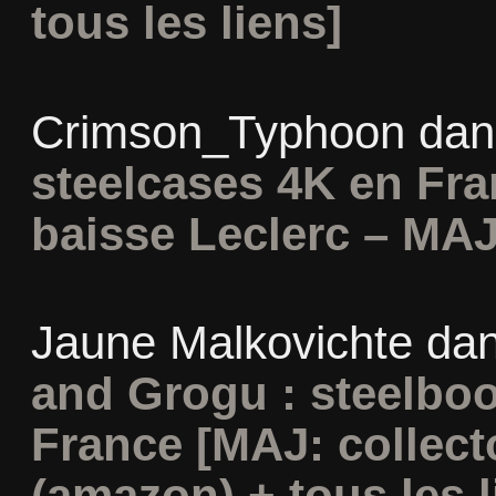
tous les liens]
Crimson_Typhoon
da
steelcases 4K en Fr
baisse Leclerc – MAJ
Jaune Malkovichte
da
and Grogu : steelboo
France [MAJ: collect
(amazon) + tous les l