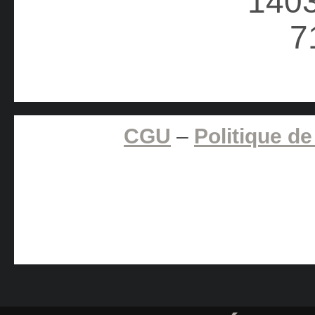
CGU
–
Politique de