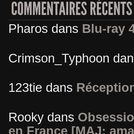
Pharos
dans
Blu-ray 
Crimson_Typhoon
da
123tie
dans
Réceptio
Rooky
dans
Obsessio
en France [MAJ: ama