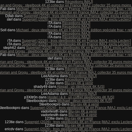
123tie
dans
Réceptions [MAJ]
n and Grogu : steelbook 4K et collector en France [MAJ: collector 35 euros moins 
Fab
dans
Michael : deux steelbooks 4K en France [MAJ: édition spéciale fnac + ret
lorian and Grogu : steelbook 4K et collector en France [MAJ: collector 35 euros m
Djfab
dans
Supergirl (2026) : trois steelbooks 4K en France [MAJ: exclu Leclerc
stef
dans
Supergirl (2026) : trois steelbooks 4K en France [MAJ: exclu Leclerc]
iTA
dans
Réceptions [MAJ]
iTA
dans
Réceptions [MAJ]
Soll
dans
Michael : deux steelbooks 4K en France [MAJ: édition spéciale fnac + ret
iTA
dans
Réceptions [MAJ]
iTA
dans
Réceptions [MAJ]
iTA
dans
Supergirl (2026) : trois steelbooks 4K en France [MAJ: exclu Leclerc]
iTA
dans
Supergirl (2026) : trois steelbooks 4K en France [MAJ: exclu Leclerc]
steph62
dans
Supergirl (2026) : trois steelbooks 4K en France [MAJ: exclu Lecler
ian and Grogu : steelbook 4K et collector en France [MAJ: collector 35 euros moins
Fab
dans
Michael : deux steelbooks 4K en France [MAJ: édition spéciale fnac + ret
stef
dans
Réceptions [MAJ]
an and Grogu : steelbook 4K et collector en France [MAJ: collector 35 euros moins
ian and Grogu : steelbook 4K et collector en France [MAJ: collector 35 euros moin
123tie
dans
Réceptions [MAJ]
orian and Grogu : steelbook 4K et collector en France [MAJ: collector 35 euros moi
LeeAdama
dans
Réceptions [MAJ]
123tie
dans
Réceptions [MAJ]
123tie
dans
Blu-ray 4K à venir
shady49
dans
Abigail : un steelbook 4K [US]
an and Grogu : steelbook 4K et collector en France [MAJ: collector 35 euros moins
LeeAdama
dans
Réceptions [MAJ]
p3Xitr0n
dans
Hostel I & II : un coffret steelbooks 4K [US]
Steelbookpro
dans
Michael : deux steelbooks 4K [US]
Steelbookpro
dans
Blu-ray 4K à venir
Steelbookpro
dans
Supergirl (2026) : trois steelbooks 4K en France [MAJ: exclu Lec
vadorlesith
dans
Blu-ray 4K à venir
vadorlesith
dans
Blu-ray 4K à venir
123tie
dans
Blu-ray 4K à venir
123tie
dans
Supergirl (2026) : trois steelbooks 4K en France [MAJ: exclu Leclerc
123tie
dans
Blu-ray 4K à venir
ericdv
dans
Supergirl (2026) : trois steelbooks 4K en France [MAJ: exclu Leclerc