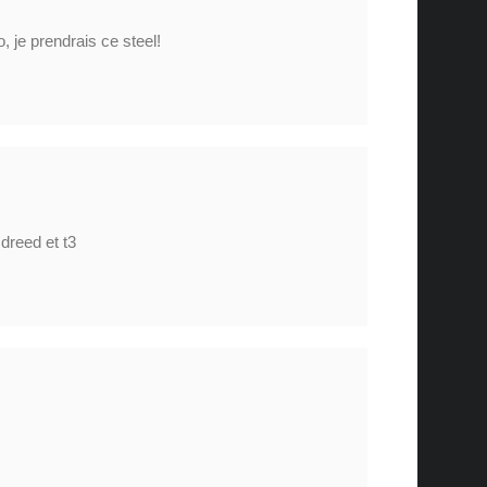
, je prendrais ce steel!
 dreed et t3