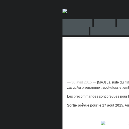
— 30 avril 2015 —
[MAJ] La suite du fi
zavvi. Au programme :
spot-gloss
et
em
Les précommandes sont prévues pour
Sortie prévue pour le 17 aout 2015.
Au