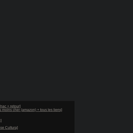
nac + retour]
 moins cher (amazon) + tous les liens]
]
sse Cultura]