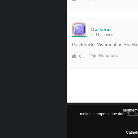
Darkene
11 années
Pas terrible. Vivement un Steel
Répondre
0
moimem
moimemeenpersonne
dans
The Ma
Cathelo