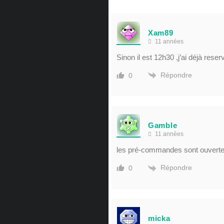
Xam89
11 années
Sinon il est 12h30 ,j’ai déjà reser
Répondre
0
Gamble
11 années
les pré-commandes sont ouvert
Répondre
0
micka