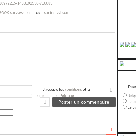
BOOK sur zavvi.com
ou
sur fr.zavvi.com
Pour
Nom*
J'accepte les
conditions
et la
confidentialité Politique
Uniqu
Email
Le tit
Le ti