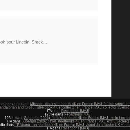
book pour Lincoln, Shrek…
eenpersonne
dans
Michael : deux steelbooks 4K en France [MAJ: édition spéciale f
ndalorian and Grogu : steelbook 4K et collector en France [MAJ: collector 35 euros
iTA
dans
Réceptions [MAJ]
123tie
dans
Réceptions [MAJ]
123tie
dans
Supergirl (2026) : trois steelbooks 4K en France [MAJ: exclu Leclerc
iTA
dans
Supergirl (2026) : trois steelbooks 4K en France [MAJ: exclu Leclerc]
tte
dans
L’Effaceur : un steelbook 4K en France [MAJ: visuel du collector UK + bai
iTA
dans
Réceptions [MAJ]