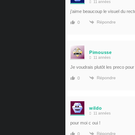
11 années
j’aime beaucoup le visuel du recto
Répondre
0
Pimousse
11 années
Je voudrais plutôt les preco pour
Répondre
0
wildo
11 années
pour moi c oui !
Répondre
0