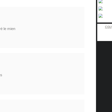
CGU
vé le mien
es