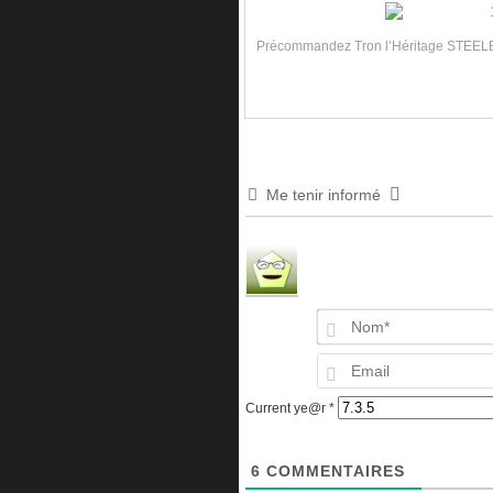
Précommandez Tron l’Héritage STEEL
Me tenir informé
Current ye@r
*
6
COMMENTAIRES