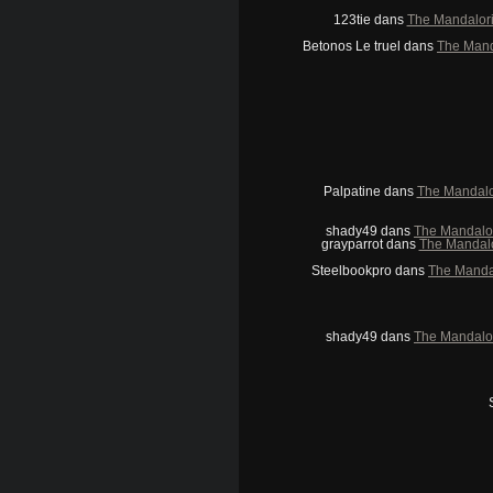
123tie
dans
The Mandaloria
Betonos Le truel
dans
The Manda
Palpatine
dans
The Mandalor
shady49
dans
The Mandalori
grayparrot
dans
The Mandalor
Steelbookpro
dans
The Mandal
shady49
dans
The Mandalori