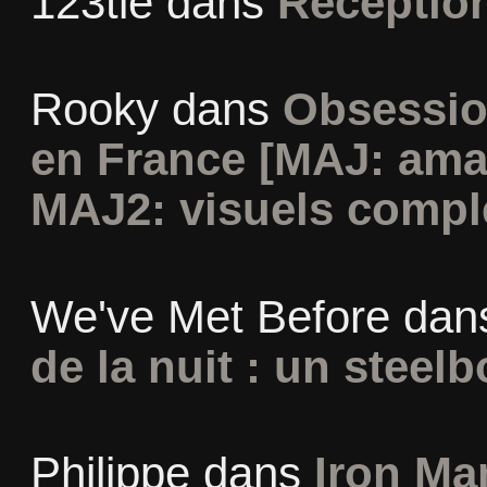
123tie
dans
Réceptio
Rooky
dans
Obsessio
en France [MAJ: ama
MAJ2: visuels compl
We've Met Before
dan
de la nuit : un steel
Philippe
dans
Iron Man