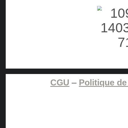
CGU
–
Politique de