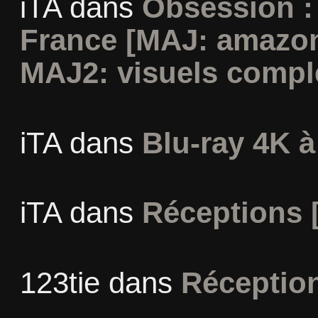
iTA
dans
Obsession :
France [MAJ: amazon
MAJ2: visuels compl
iTA
dans
Blu-ray 4K à
iTA
dans
Réceptions 
123tie
dans
Réceptio