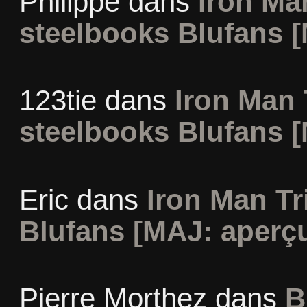
Philippe
dans
Iron Man
steelbooks Blufans [
123tie
dans
Iron Man 
steelbooks Blufans [
Eric
dans
Iron Man Tr
Blufans [MAJ: aperçu
Pierre Morthez
dans
B