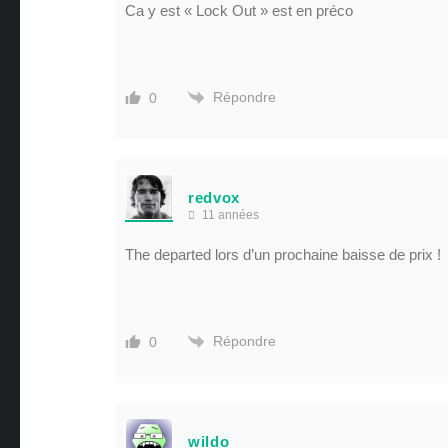
Ca y est « Lock Out » est en préco
Répondre
0
redvox
11 années
The departed lors d’un prochaine baisse de prix !
Répondre
0
wildo