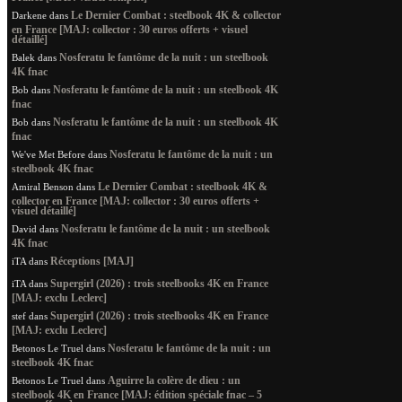
Le Dernier Combat : steelbook 4K & collector
Darkene
dans
en France [MAJ: collector : 30 euros offerts + visuel
détaillé]
Nosferatu le fantôme de la nuit : un steelbook
Balek
dans
4K fnac
Nosferatu le fantôme de la nuit : un steelbook 4K
Bob
dans
fnac
Nosferatu le fantôme de la nuit : un steelbook 4K
Bob
dans
fnac
Nosferatu le fantôme de la nuit : un
We've Met Before
dans
steelbook 4K fnac
Le Dernier Combat : steelbook 4K &
Amiral Benson
dans
collector en France [MAJ: collector : 30 euros offerts +
visuel détaillé]
Nosferatu le fantôme de la nuit : un steelbook
David
dans
4K fnac
Réceptions [MAJ]
iTA
dans
Supergirl (2026) : trois steelbooks 4K en France
iTA
dans
[MAJ: exclu Leclerc]
Supergirl (2026) : trois steelbooks 4K en France
stef
dans
[MAJ: exclu Leclerc]
Nosferatu le fantôme de la nuit : un
Betonos Le Truel
dans
steelbook 4K fnac
Aguirre la colère de dieu : un
Betonos Le Truel
dans
steelbook 4K en France [MAJ: édition spéciale fnac – 5