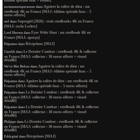
édition spéciale fnac + retour]
Aguirre la colère de dieu : un
moimemeenpersonne
dans
steelbook 4K en France [MAJ: édition spéciale fnac – 5
euros offerts]
Supergirl (2026) : trois steelbooks 4K en France
stef
dans
[MAJ: exclu Leclerc]
Eyes Wide Shut : un steelbook 4K en
Lord Herress
dans
France [MAJ: aperçu]
Réceptions [MAJ]
Palpatine
dans
Le Dernier Combat : steelbook 4K & collector
Cinefifi
dans
en France [MAJ: collector : 30 euros offerts + visuel
détaillé]
Aguirre la colère de dieu : un
We've Met Before
dans
steelbook 4K en France [MAJ: édition spéciale fnac – 5
euros offerts]
Aguirre la colère de dieu : un steelbook 4K en
Palpatine
dans
France [MAJ: édition spéciale fnac – 5 euros offerts]
Le Dernier Combat : steelbook 4K & collector
Palpatine
dans
en France [MAJ: collector : 30 euros offerts + visuel
détaillé]
Le Dernier Combat : steelbook 4K & collector
Palpatine
dans
en France [MAJ: collector : 30 euros offerts + visuel
détaillé]
Le Dernier Combat : steelbook 4K & collector
Philippe
dans
en France [MAJ: collector : 30 euros offerts + visuel
détaillé]
Réceptions [MAJ]
Eddygital
dans