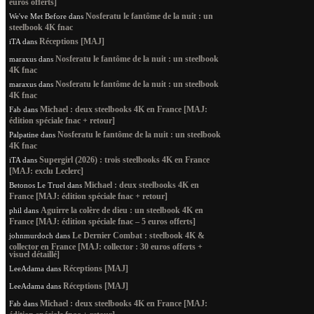
euros offerts]
Nosferatu le fantôme de la nuit : un
We've Met Before
dans
steelbook 4K fnac
Réceptions [MAJ]
iTA
dans
Nosferatu le fantôme de la nuit : un steelbook
maraxus
dans
4K fnac
Nosferatu le fantôme de la nuit : un steelbook
maraxus
dans
4K fnac
Michael : deux steelbooks 4K en France [MAJ:
Fab
dans
édition spéciale fnac + retour]
Nosferatu le fantôme de la nuit : un steelbook
Palpatine
dans
4K fnac
Supergirl (2026) : trois steelbooks 4K en France
iTA
dans
[MAJ: exclu Leclerc]
Michael : deux steelbooks 4K en
Betonos Le Truel
dans
France [MAJ: édition spéciale fnac + retour]
Aguirre la colère de dieu : un steelbook 4K en
phil
dans
France [MAJ: édition spéciale fnac – 5 euros offerts]
Le Dernier Combat : steelbook 4K &
johnmurdoch
dans
collector en France [MAJ: collector : 30 euros offerts +
visuel détaillé]
Réceptions [MAJ]
LeeAdama
dans
Réceptions [MAJ]
LeeAdama
dans
Michael : deux steelbooks 4K en France [MAJ:
Fab
dans