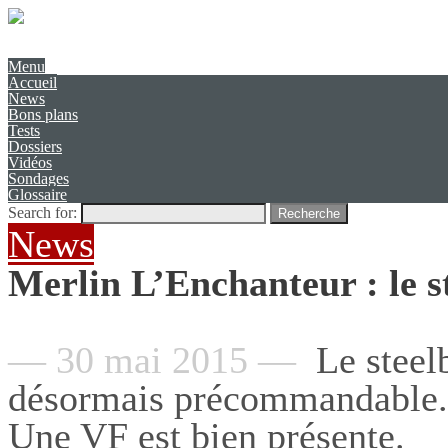
Présentation
Contact
Menu
Accueil
News
Bons plans
Tests
Dossiers
Vidéos
Sondages
Glossaire
Search for:
Recherche
News
Merlin L’Enchanteur : le 
— 30 mai 2015 —
Le steelb
désormais précommandable. I
Une
VF est bien présente
.