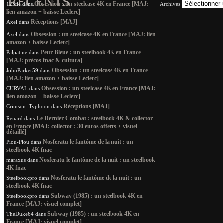
RÉCENTS
Obsession : un steelcase 4K en France [MAJ:
123tie
dans
Archives
lien amazon + baisse Leclerc]
Réceptions [MAJ]
Axel
dans
Obsession : un steelcase 4K en France [MAJ: lien
Axel
dans
amazon + baisse Leclerc]
Peur Bleue : un steelbook 4K en France
Palpatine
dans
[MAJ: précos fnac & cultura]
Obsession : un steelcase 4K en France
JohnParker59
dans
[MAJ: lien amazon + baisse Leclerc]
Obsession : un steelcase 4K en France [MAJ:
CURVAL
dans
lien amazon + baisse Leclerc]
Réceptions [MAJ]
Crimson_Typhoon
dans
Le Dernier Combat : steelbook 4K & collector
Renard
dans
en France [MAJ: collector : 30 euros offerts + visuel
détaillé]
Nosferatu le fantôme de la nuit : un
Piou-Piou
dans
steelbook 4K fnac
Nosferatu le fantôme de la nuit : un steelbook
maraxus
dans
4K fnac
Nosferatu le fantôme de la nuit : un
Steelbookpro
dans
steelbook 4K fnac
Subway (1985) : un steelbook 4K en
Steelbookpro
dans
France [MAJ: visuel complet]
Subway (1985) : un steelbook 4K en
TheDuke64
dans
France [MAJ: visuel complet]