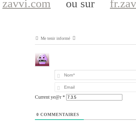
zavvi.com
ou sur
fr.za
Me tenir informé
Current ye@r
*
0
COMMENTAIRES