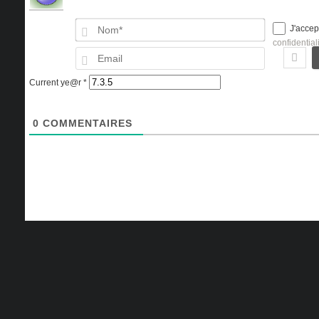
Nom*
J'accep
confidential
Email
Current ye@r
*
0
COMMENTAIRES