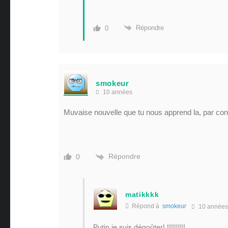
Répondre
0
smokeur
10 années
Muvaise nouvelle que tu nous apprend la, par cont
Répondre
0
matikkkk
Répond à
smokeur
10 années
Putin je suis dégoûter! !!!!!!!!!