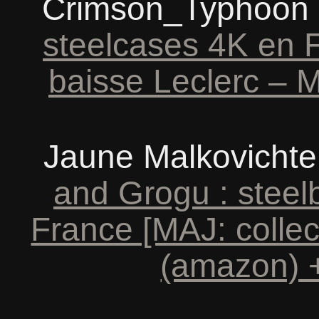
Crimson_Typhoon
steelcases 4K en 
baisse Leclerc – M
Jaune Malkovichte
and Grogu : steel
France [MAJ: collec
(amazon) +