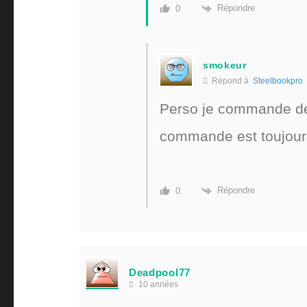
Répondre
0
smokeur
Répond à
Steelbookpro
Perso je commande dep
commande est toujours
Répondre
0
Deadpool77
10 années