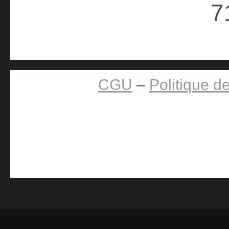
CGU
–
Politique de