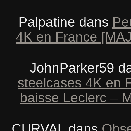
Palpatine
dans
Peu
4K en France [MAJ:
JohnParker59
d
steelcases 4K en 
baisse Leclerc – M
CURVAL
dans
Obse