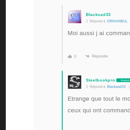
Blacksad33
Répond à
DIRNANBUL
Moi aussi j ai comman
Répondre
0
Steelbookpro
Auteur
Répond à
Blacksad33
Etrange que tout le mo
ceux qui ont commandé