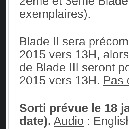
2ème et 3ème Blade a
exemplaires).
Blade II sera préco
2015 vers 13H, alor
de Blade III seront 
2015 vers 13H.
Pas 
Sorti prévue le 18 j
date).
Audio
: Englis