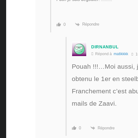
Répondre
0
DIRNANBUL
Répond à
matikkkk
1
Pouah !!!…Moi aussi, 
obtenu le 1er en steel
Franchement c’est abu
mails de Zaavi.
Répondre
0