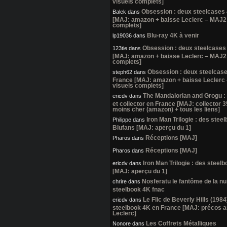
visuels complets]
Obsession : deux steelcases
Balek
dans
[MAJ: amazon + baisse Leclerc – MAJ2:
complets]
Blu-ray 4K à venir
lp19036
dans
Obsession : deux steelcases
123tie
dans
[MAJ: amazon + baisse Leclerc – MAJ2:
complets]
Obsession : deux steelcas
steph62
dans
France [MAJ: amazon + baisse Leclerc
visuels complets]
The Mandalorian and Grogu :
ericdv
dans
et collector en France [MAJ: collector 
moins cher (amazon) + tous les liens]
Iron Man Trilogie : des stee
Philippe
dans
Blufans [MAJ: aperçu du 1]
Réceptions [MAJ]
Pharos
dans
Réceptions [MAJ]
Pharos
dans
Iron Man Trilogie : des steel
ericdv
dans
[MAJ: aperçu du 1]
Nosferatu le fantôme de la nui
chrire
dans
steelbook 4K fnac
Le Flic de Beverly Hills (1984
ericdv
dans
steelbook 4K en France [MAJ: précos 
Leclerc]
Les Coffrets Métalliques
Nonore
dans