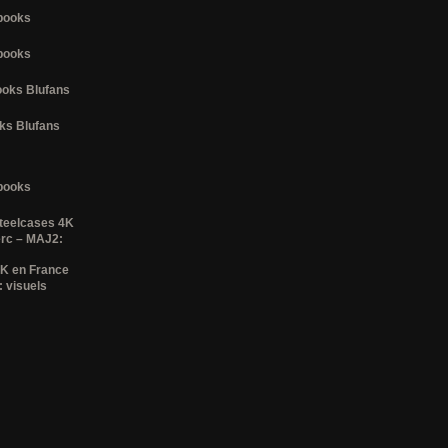
lbooks
lbooks
books Blufans
oks Blufans
lbooks
steelcases 4K
erc – MAJ2:
4K en France
 visuels