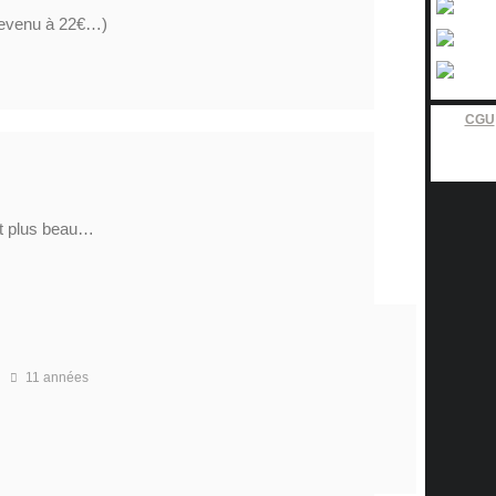
revenu à 22€…)
CGU
ent plus beau…
11 années