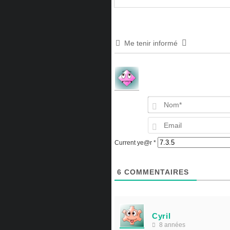
Me tenir informé
Current ye@r
*
6
COMMENTAIRES
Cyril
8 années