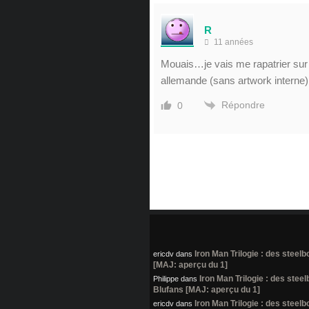
R
11 années
Mouais…je vais me rapatrier sur l
allemande (sans artwork interne) 
Répondre
0
Iron Man Trilogie : des steel
ericdv
dans
[MAJ: aperçu du 1]
Iron Man Trilogie : des stee
Philippe
dans
Blufans [MAJ: aperçu du 1]
Iron Man Trilogie : des steel
ericdv
dans