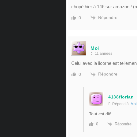
chopé hier à 14€ sur amazon ! (
Répondre
0
Moi
11 années
Celui avec la licorne est tellem
Répondre
0
4138florian
Répond à
Moi
Tout est dit!
Répondre
0