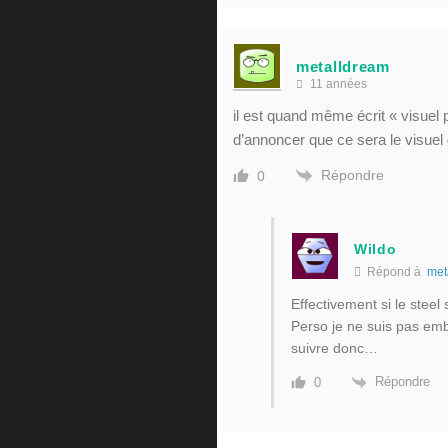
metalldream
11 années
il est quand même écrit « visuel 
d’annoncer que ce sera le visuel 
Répondre
0
Wildo
Répond à
met
Effectivement si le steel s
Perso je ne suis pas emba
suivre donc…
Répondre
0