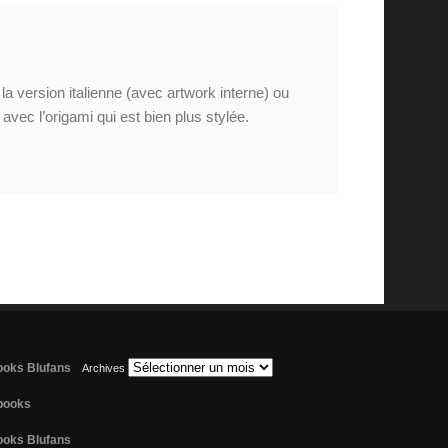
a version italienne (avec artwork interne) ou
avec l’origami qui est bien plus stylée.
books Blufans
Archives
lbooks
books Blufans