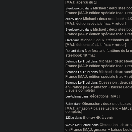
[MAJ: aperçu du 1]
Michael : deux steelbo
Steelbookpro
dans
France [MAJ: édition spéciale fnac + re
Michael : deux steelbooks 4
ericdv
dans
[MAJ: édition spéciale fnac + retour]
Michael : deux steelbo
Steelbookpro
dans
France [MAJ: édition spéciale fnac + re
Michael : deux steelbooks 4K 
Orel
dans
[MAJ: édition spéciale fnac + retour]
Nosferatu le fantôme de la nu
Renard
dans
steelbook 4K fnac
Michael : deux stee
Betonos Le Truel
dans
France [MAJ: édition spéciale fnac + re
Michael : deux stee
Betonos Le Truel
dans
France [MAJ: édition spéciale fnac + re
Obsession : deux s
Betonos Le Truel
dans
en France [MAJ: amazon + baisse Lecl
visuels complets]
Réceptions [MAJ]
LeeAdama
dans
Obsession : deux steelcases
Balek
dans
[MAJ: amazon + baisse Leclerc – MAJ2:
complets]
Blu-ray 4K à venir
123tie
dans
Obsession : deux 
We've Met Before
dans
en France [MAJ: amazon + baisse Lecl