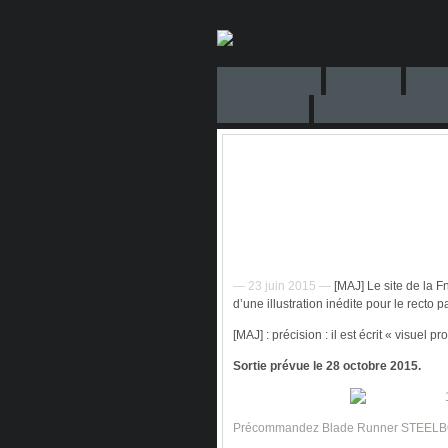
— 23 juin 2015 —
[MAJ] Le site de la Fn
d’une illustration inédite pour le recto 
[MAJ] : précision : il est écrit « visuel p
Sortie prévue le 28 octobre 2015.
Précommandez Blade Runner STEELBO