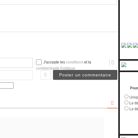
Nom*
J'accepte les
conditions
et la
confidentialité Politique
Email
Pour
Uniqu
Le tit
Le ti