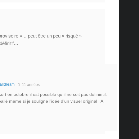
provisoire »… peut être un peu « risqué »
définitif…
alldream
11 années
ort en octobre il est possible qu il ne soit pas definintif.
llé meme si je souligne l’idée d’un visuel original . A