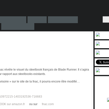
ac révèle le visuel du steelbook français de Blade Runner. Il s’agira
par rapport aux steelbooks existants.
rovisoire » sur le site de la fnac, il pourra encore être modifié…
OK sur amazon.fr
ou sur
fnac.com