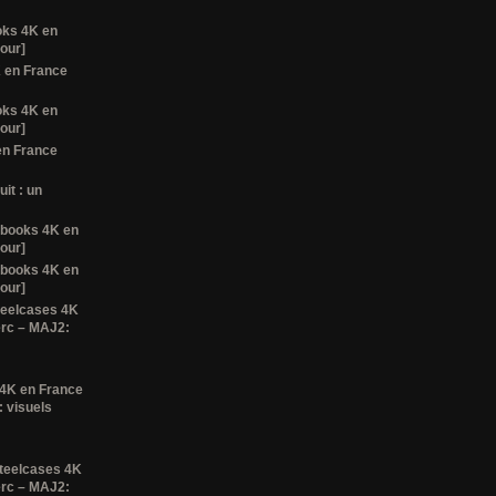
oks 4K en
tour]
K en France
oks 4K en
tour]
en France
it : un
lbooks 4K en
tour]
lbooks 4K en
tour]
teelcases 4K
erc – MAJ2:
 4K en France
 visuels
steelcases 4K
erc – MAJ2: