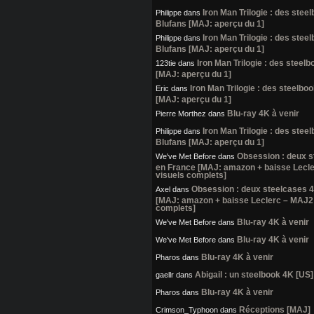
Iron Man Trilogie : des stee
Philippe
dans
Blufans [MAJ: aperçu du 1]
Iron Man Trilogie : des stee
Philippe
dans
Blufans [MAJ: aperçu du 1]
Iron Man Trilogie : des steel
123tie
dans
[MAJ: aperçu du 1]
Iron Man Trilogie : des steelbo
Eric
dans
[MAJ: aperçu du 1]
Blu-ray 4K à venir
Pierre Morthez
dans
Iron Man Trilogie : des stee
Philippe
dans
Blufans [MAJ: aperçu du 1]
Obsession : deux 
We've Met Before
dans
en France [MAJ: amazon + baisse Lecl
visuels complets]
Obsession : deux steelcases 
Axel
dans
[MAJ: amazon + baisse Leclerc – MAJ2:
complets]
Blu-ray 4K à venir
We've Met Before
dans
Blu-ray 4K à venir
We've Met Before
dans
Blu-ray 4K à venir
Pharos
dans
Abigail : un steelbook 4K [US]
gaellr
dans
Blu-ray 4K à venir
Pharos
dans
Réceptions [MAJ]
Crimson_Typhoon
dans