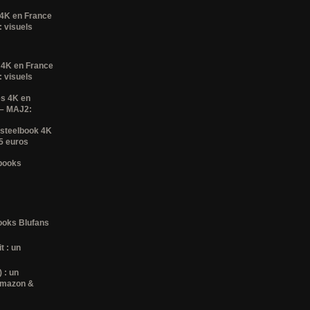
 4K en France
 visuels
 4K en France
 visuels
es 4K en
 – MAJ2:
 steelbook 4K
35 euros
lbooks
books Blufans
t : un
) : un
amazon &