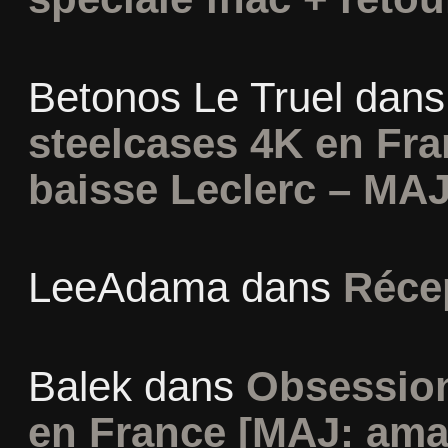
Betonos Le Truel
dan
steelcases 4K en Fr
baisse Leclerc – MAJ
LeeAdama
dans
Réce
Balek
dans
Obsession
en France [MAJ: ama