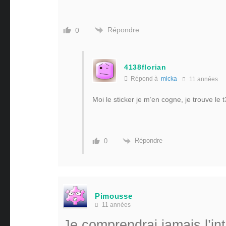
Répondre
0
4138florian
Répond à
micka
11 années
Moi le sticker je m’en cogne, je trouve le
Répondre
0
Pimousse
11 années
Je comprendrai jamais l’in