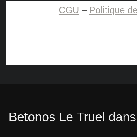
CGU
–
Politique de
Betonos Le Truel
dan