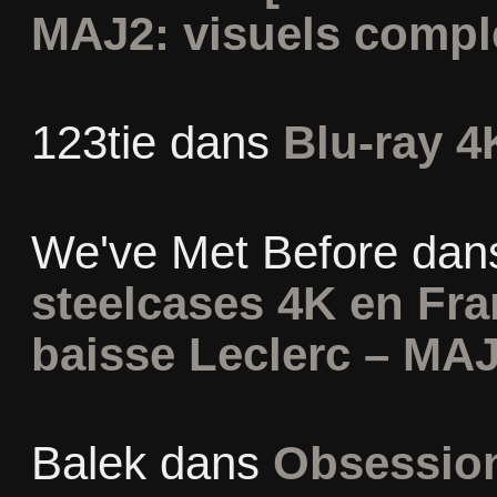
MAJ2: visuels compl
123tie
dans
Blu-ray 4
We've Met Before
dan
steelcases 4K en Fr
baisse Leclerc – MAJ
Balek
dans
Obsession