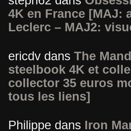
steph62
dans
Obsessi
4K en France [MAJ: 
Leclerc – MAJ2: visu
ericdv
dans
The Mand
steelbook 4K et coll
collector 35 euros m
tous les liens]
Philippe
dans
Iron Man