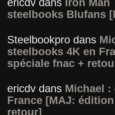
ericdv
dans
Iron Man 
steelbooks Blufans [
Steelbookpro
dans
Mi
steelbooks 4K en Fra
spéciale fnac + retou
ericdv
dans
Michael :
France [MAJ: édition
retour]