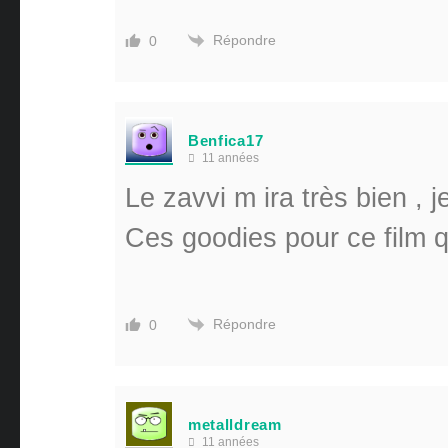
Répondre
0
Benfica17
11 années
Le zavvi m ira très bien , 
Ces goodies pour ce film
Répondre
0
metalldream
11 années