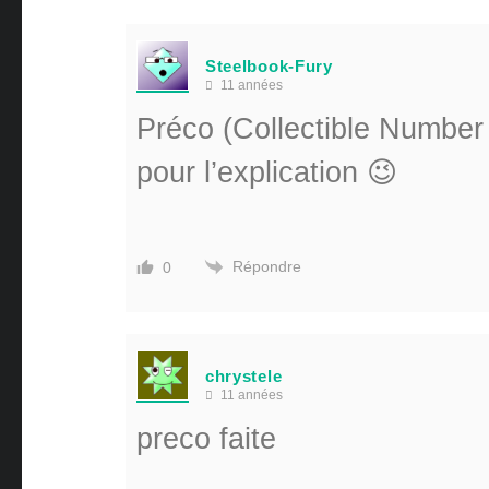
Steelbook-Fury
11 années
Préco (Collectible Number 
pour l’explication 😉
Répondre
0
chrystele
11 années
preco faite