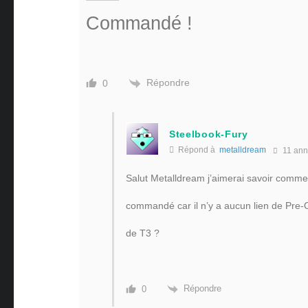
Commandé !
Répondre
0
Steelbook-Fury
Répond à
metalldream
11 ann
Salut Metalldream j’aimerai savoir commen
commandé car il n’y a aucun lien de Pre-
de T3 ?
Répondre
0