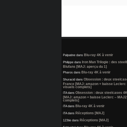
Blu-ray 4K à venir
Palpatine
dans
Iron Man Trilogie : des stee
Philippe
dans
Blufans [MAJ: aperçu du 1]
Blu-ray 4K à venir
Pharos
dans
Obsession : deux steelcas
Shuracid
dans
France [MAJ: amazon + baisse Leclerc
visuels complets]
Obsession : deux steelcases 4
iTA
dans
[MAJ: amazon + baisse Leclerc – MAJ2:
complets]
Blu-ray 4K à venir
iTA
dans
Réceptions [MAJ]
iTA
dans
Réceptions [MAJ]
123tie
dans