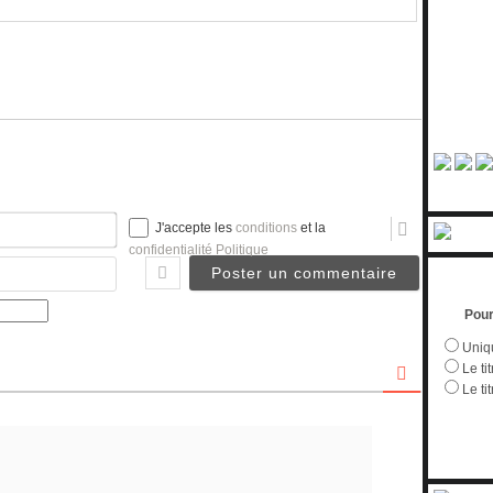
Nom*
J'accepte les
conditions
et la
confidentialité Politique
Email
Pour
Uniqu
Le tit
Le ti