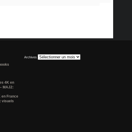
Archives
lbooks
es 4K en
 – MAJ2:
K en France
 visuels