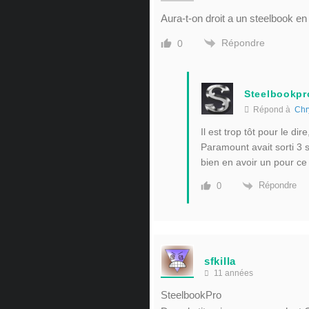
Aura-t-on droit a un steelbook e
Répondre
0
Steelbookpr
Répond à
Chr
Il est trop tôt pour le di
Paramount avait sorti 3 
bien en avoir un pour ce
Répondre
0
sfkilla
11 années
SteelbookPro