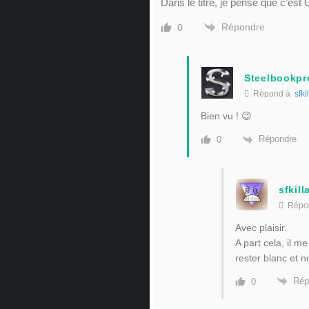
Dans le titre, je pense que c’est
Répondre
0
Steelbookpr
Répond à
sfki
Bien vu ! 😉
Répondre
0
sfkill
Répo
Avec plaisir.
A part cela, il m
rester blanc et n
Rép
0