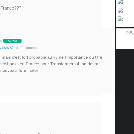
n France???
CGU
o
Auteur
ystele.C
11 années
re, mais c’est fort probable au vu de l’importance du titre.
steelbooks en France pour Transformers 4, on devrait
 nouveau Terminator !