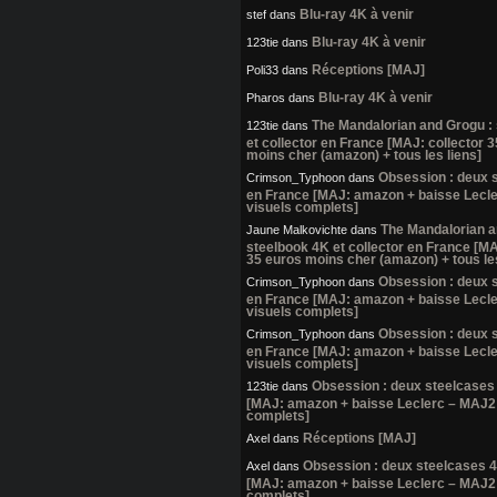
Blu-ray 4K à venir
stef
dans
Blu-ray 4K à venir
123tie
dans
Réceptions [MAJ]
Poli33
dans
Blu-ray 4K à venir
Pharos
dans
The Mandalorian and Grogu :
123tie
dans
et collector en France [MAJ: collector 
moins cher (amazon) + tous les liens]
Obsession : deux 
Crimson_Typhoon
dans
en France [MAJ: amazon + baisse Lecl
visuels complets]
The Mandalorian a
Jaune Malkovichte
dans
steelbook 4K et collector en France [MA
35 euros moins cher (amazon) + tous les
Obsession : deux 
Crimson_Typhoon
dans
en France [MAJ: amazon + baisse Lecl
visuels complets]
Obsession : deux 
Crimson_Typhoon
dans
en France [MAJ: amazon + baisse Lecl
visuels complets]
Obsession : deux steelcases
123tie
dans
[MAJ: amazon + baisse Leclerc – MAJ2:
complets]
Réceptions [MAJ]
Axel
dans
Obsession : deux steelcases 
Axel
dans
[MAJ: amazon + baisse Leclerc – MAJ2:
complets]