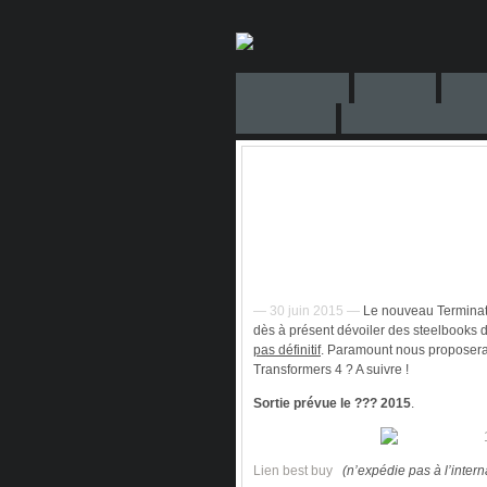
— 30 juin 2015 —
Le nouveau Terminator
dès à présent dévoiler des steelbooks d
pas définitif
. Paramount nous proposera-t
Transformers 4 ? A suivre !
Sortie prévue le ??? 2015
.
Lien best buy
(n’expédie pas à l’intern