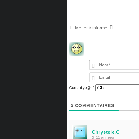
Me tenir informé
Current ye@r
*
5
COMMENTAIRES
Chrystele.C
11 années