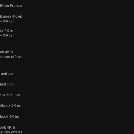
 4K en France
elcases 4K en
 – MAJ2:
es 4K en
 – MAJ2:
ook 4K &
 euros offerts
nuit : un
nuit : un
la nuit : un
elbook 4K en
lbook 4K en
book 4K &
 euros offerts