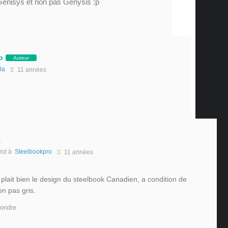
 Genisys et non pas Genysis :p
o
Auteur
lla
11 années
a
nd à
Steelbookpro
11 années
e plait bien le design du steelbook Canadien, a condition de
on pas gris.
ondre