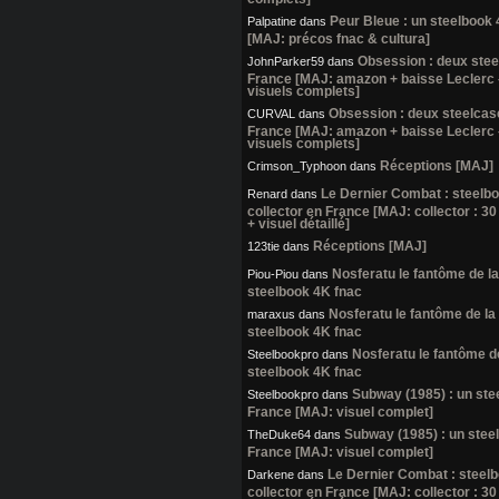
Peur Bleue : un steelbook
Palpatine
dans
[MAJ: précos fnac & cultura]
Obsession : deux ste
JohnParker59
dans
France [MAJ: amazon + baisse Leclerc
visuels complets]
Obsession : deux steelcas
CURVAL
dans
France [MAJ: amazon + baisse Leclerc
visuels complets]
Réceptions [MAJ]
Crimson_Typhoon
dans
Le Dernier Combat : steelb
Renard
dans
collector en France [MAJ: collector : 30
+ visuel détaillé]
Réceptions [MAJ]
123tie
dans
Nosferatu le fantôme de la 
Piou-Piou
dans
steelbook 4K fnac
Nosferatu le fantôme de la 
maraxus
dans
steelbook 4K fnac
Nosferatu le fantôme de 
Steelbookpro
dans
steelbook 4K fnac
Subway (1985) : un ste
Steelbookpro
dans
France [MAJ: visuel complet]
Subway (1985) : un stee
TheDuke64
dans
France [MAJ: visuel complet]
Le Dernier Combat : steel
Darkene
dans
collector en France [MAJ: collector : 30