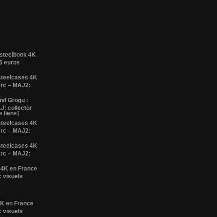
 steelbook 4K
35 euros
steelcases 4K
erc – MAJ2:
nd Grogu :
J: collector
 liens]
steelcases 4K
erc – MAJ2:
steelcases 4K
erc – MAJ2:
 4K en France
 visuels
4K en France
 visuels