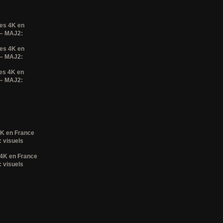
ses 4K en
 – MAJ2:
ses 4K en
 – MAJ2:
es 4K en
 – MAJ2:
4K en France
 visuels
 4K en France
 visuels