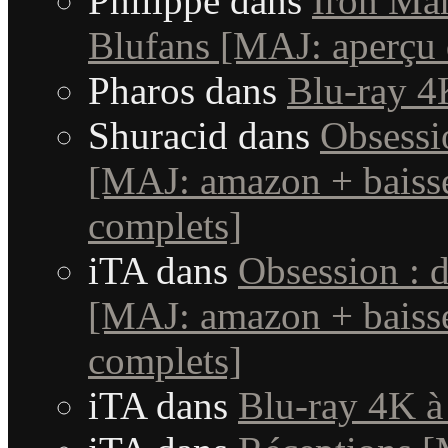
Philippe
dans
Iron Man
Blufans [MAJ: aperçu 
Pharos
dans
Blu-ray 4
Shuracid
dans
Obsessi
[MAJ: amazon + baisse
complets]
iTA
dans
Obsession : 
[MAJ: amazon + baisse
complets]
iTA
dans
Blu-ray 4K à