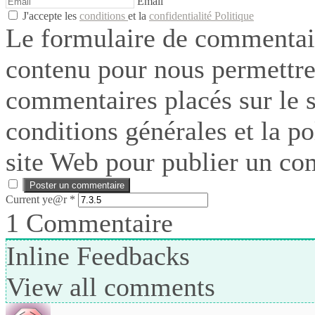
Email
J'accepte les
conditions
et la
confidentialité Politique
Le formulaire de commentair
contenu pour nous permettre
commentaires placés sur le si
conditions générales et la po
site Web pour publier un co
Current ye@r
*
1
Commentaire
Inline Feedbacks
View all comments