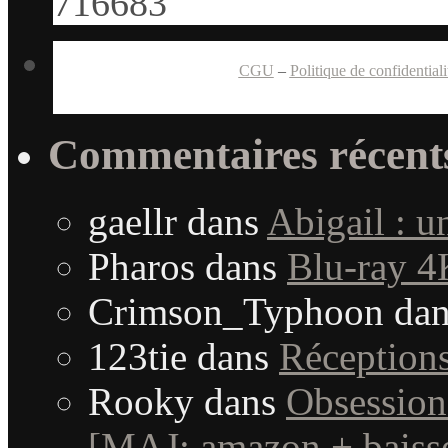
CGU
–
Politique de confidentiali
Commentaires récent
gaellr
dans
Abigail : 
Pharos
dans
Blu-ray 4
Crimson_Typhoon
da
123tie
dans
Réception
Rooky
dans
Obsession
[MAJ: amazon + baisse