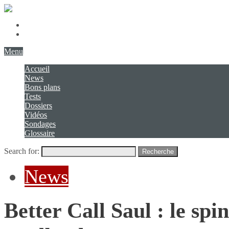
Présentation
Contact
Menu
Accueil
News
Bons plans
Tests
Dossiers
Vidéos
Sondages
Glossaire
Search for:
Recherche
News
Better Call Saul : le sp