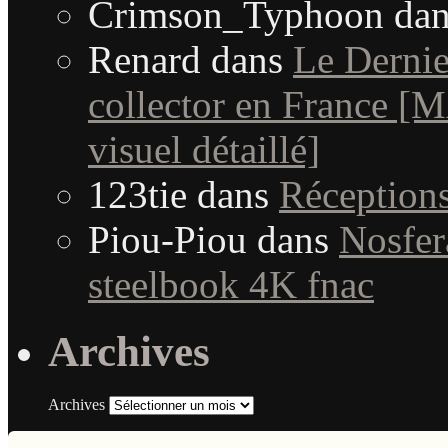
Crimson_Typhoon
da
Renard
dans
Le Dernie
collector en France [MA
visuel détaillé]
123tie
dans
Réception
Piou-Piou
dans
Nosfera
steelbook 4K fnac
Archives
Archives