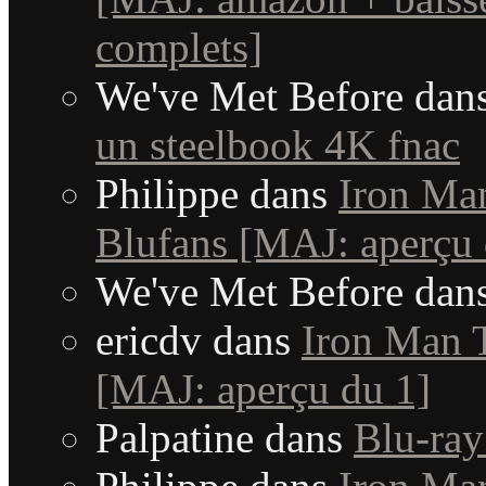
complets]
We've Met Before
dan
un steelbook 4K fnac
Philippe
dans
Iron Man
Blufans [MAJ: aperçu 
We've Met Before
dan
ericdv
dans
Iron Man T
[MAJ: aperçu du 1]
Palpatine
dans
Blu-ray