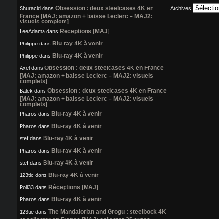
Obsession : deux steelcases 4K en
Shuracid
dans
Archives
France [MAJ: amazon + baisse Leclerc – MAJ2:
visuels complets]
Réceptions [MAJ]
LeeAdama
dans
Blu-ray 4K à venir
Philippe
dans
Blu-ray 4K à venir
Philippe
dans
Obsession : deux steelcases 4K en France
Axel
dans
[MAJ: amazon + baisse Leclerc – MAJ2: visuels
complets]
Obsession : deux steelcases 4K en France
Balek
dans
[MAJ: amazon + baisse Leclerc – MAJ2: visuels
complets]
Blu-ray 4K à venir
Pharos
dans
Blu-ray 4K à venir
Pharos
dans
Blu-ray 4K à venir
stef
dans
Blu-ray 4K à venir
Pharos
dans
Blu-ray 4K à venir
stef
dans
Blu-ray 4K à venir
123tie
dans
Réceptions [MAJ]
Poli33
dans
Blu-ray 4K à venir
Pharos
dans
The Mandalorian and Grogu : steelbook 4K
123tie
dans