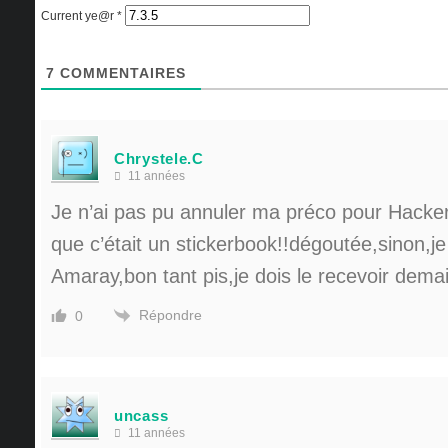
Current ye@r
*
7
COMMENTAIRES
Chrystele.C
11 années
Je n’ai pas pu annuler ma préco pour Hacker
que c’était un stickerbook!!dégoutée,sinon,je 
Amaray,bon tant pis,je dois le recevoir demai
Répondre
0
uncass
11 années