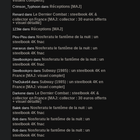
visuels complets]
Réceptions [MAJ]
Crimson_Typhoon
dans
Le Dernier Combat : steelbook 4K &
Renard
dans
collector en France [MAJ: collector : 30 euros offerts
+ visuel détaillé]
Réceptions [MAJ]
123tie
dans
Nosferatu le fantôme de la nuit : un
Piou-Piou
dans
steelbook 4K fnac
Nosferatu le fantôme de la nuit : un
maraxus
dans
steelbook 4K fnac
Nosferatu le fantôme de la nuit : un
Steelbookpro
dans
steelbook 4K fnac
Subway (1985) : un steelbook 4K en
Steelbookpro
dans
France [MAJ: visuel complet]
Subway (1985) : un steelbook 4K en
TheDuke64
dans
France [MAJ: visuel complet]
Le Dernier Combat : steelbook 4K &
Darkene
dans
collector en France [MAJ: collector : 30 euros offerts
+ visuel détaillé]
Nosferatu le fantôme de la nuit : un
Balek
dans
steelbook 4K fnac
Nosferatu le fantôme de la nuit : un
Bob
dans
steelbook 4K fnac
Nosferatu le fantôme de la nuit : un
Bob
dans
steelbook 4K fnac