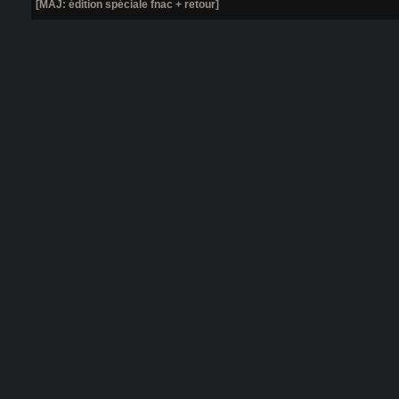
[MAJ: édition spéciale fnac + retour]