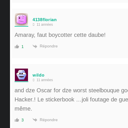
4138florian
11 années
Amaray, faut boycotter cette daube!
Répondre
1
wildo
11 années
and dze Oscar for dze worst steelbouque g
Hacker.! Le stickerbook …joli foutage de gu
même.
Répondre
3