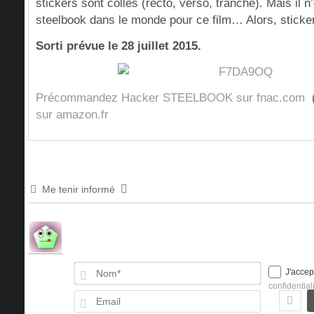
stickers sont collés (recto, verso, tranche). Mais il n
steelbook dans le monde pour ce film… Alors, stick
Sorti prévue le 28 juillet 2015.
Précommandez Hacker STEELBOOK sur fnac.com
(
sur amazon.fr
Me tenir informé
Nom*
J'accep
confidential
Email