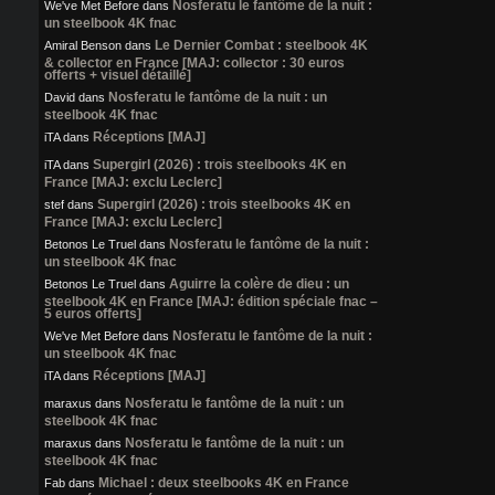
Nosferatu le fantôme de la nuit :
We've Met Before
dans
un steelbook 4K fnac
Le Dernier Combat : steelbook 4K
Amiral Benson
dans
& collector en France [MAJ: collector : 30 euros
offerts + visuel détaillé]
Nosferatu le fantôme de la nuit : un
David
dans
steelbook 4K fnac
Réceptions [MAJ]
iTA
dans
Supergirl (2026) : trois steelbooks 4K en
iTA
dans
France [MAJ: exclu Leclerc]
Supergirl (2026) : trois steelbooks 4K en
stef
dans
France [MAJ: exclu Leclerc]
Nosferatu le fantôme de la nuit :
Betonos Le Truel
dans
un steelbook 4K fnac
Aguirre la colère de dieu : un
Betonos Le Truel
dans
steelbook 4K en France [MAJ: édition spéciale fnac –
5 euros offerts]
Nosferatu le fantôme de la nuit :
We've Met Before
dans
un steelbook 4K fnac
Réceptions [MAJ]
iTA
dans
Nosferatu le fantôme de la nuit : un
maraxus
dans
steelbook 4K fnac
Nosferatu le fantôme de la nuit : un
maraxus
dans
steelbook 4K fnac
Michael : deux steelbooks 4K en France
Fab
dans