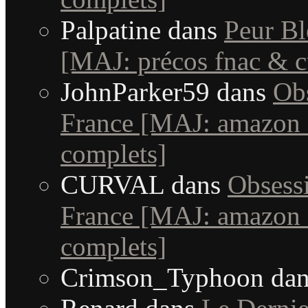
Palpatine
dans
Peur Bl
[MAJ: précos fnac & c
JohnParker59
dans
Obs
France [MAJ: amazon +
complets]
CURVAL
dans
Obsessi
France [MAJ: amazon +
complets]
Crimson_Typhoon
da