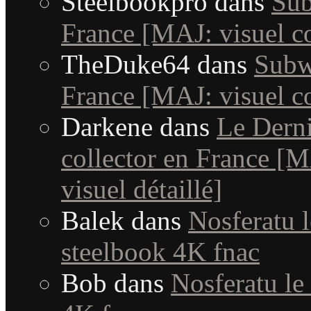
Steelbookpro
dans
Sub
France [MAJ: visuel c
TheDuke64
dans
Subw
France [MAJ: visuel c
Darkene
dans
Le Dern
collector en France [MA
visuel détaillé]
Balek
dans
Nosferatu l
steelbook 4K fnac
Bob
dans
Nosferatu le