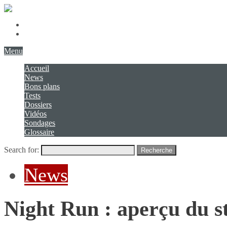
Présentation
Contact
Menu
Accueil
News
Bons plans
Tests
Dossiers
Vidéos
Sondages
Glossaire
Search for:
Recherche
News
Night Run : aperçu du s