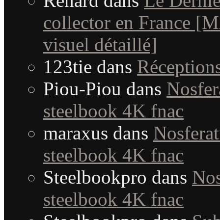
Renard
dans
Le Dernie
collector en France [MA
visuel détaillé]
123tie
dans
Réception
Piou-Piou
dans
Nosfera
steelbook 4K fnac
maraxus
dans
Nosferat
steelbook 4K fnac
Steelbookpro
dans
Nos
steelbook 4K fnac