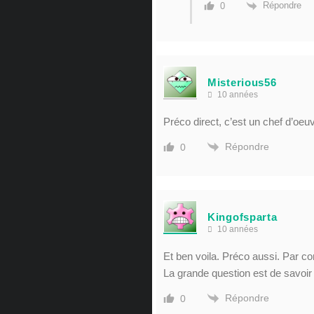
Répondre
0
Misterious56
10 années
Préco direct, c’est un chef d’oeuv
Répondre
0
Kingofsparta
10 années
Et ben voila. Préco aussi. Par con
La grande question est de savoir s
Répondre
0