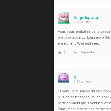
Kingofsparta
10 années
Vous vous emballez sans savoir si
prix provisoire qui baissera à 3
enseigne… Wait and see…
Répondre
0
R
10 années
Et voilà, le business du steelboo
plus de collectionneurs, ce sont l
pertinemment qu’ils vont les ve
Fnac, c’est moche ces derniers t