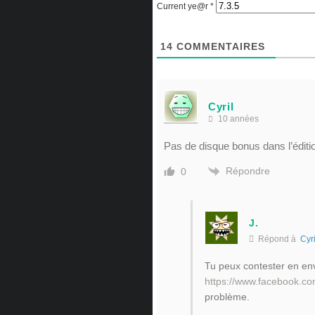
Current ye@r
*
14
COMMENTAIRES
Cyril
10 années
Pas de disque bonus dans l’éditio
Répondre
0
J.
Répond à
Cyri
Tu peux contester en e
https://www.facebook.c
problème.