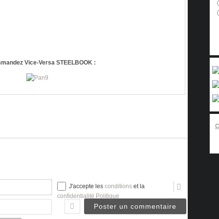
mandez Vice-Versa STEELBOOK :
Nom*
J'accepte les
conditions
et la
confidentialité Politique
Email