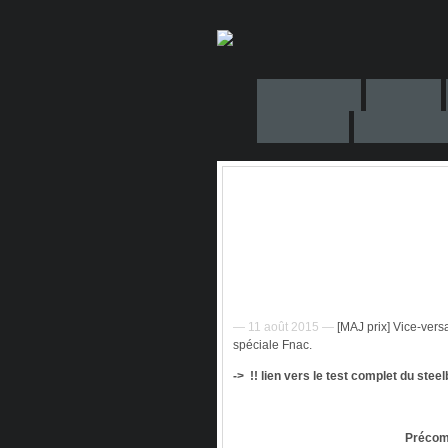
— 11 août 2015 —
[MAJ prix] Vice-vers
spéciale Fnac.
-> !! lien vers le test complet du stee
Précom