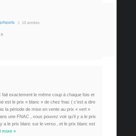
gofsparta
10 années
:s
C fait exactement le même coup à chaque fois et
ché est le prix « blanc » de chez fnac ( c’est a dire
ois la période de mise en vente au prix « vert »
ns une FNAC , vous pouvez voir qu’il y a le prix
y a le prix blanc sur le verso , et le prix blanc est
 more »