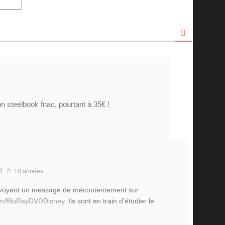
n steelbook fnac, pourtant à 35€ !
l
10 années
nvoyant un message de mécontentement sur
om/BluRayDVDDisney
. Ils sont en train d’étudier le