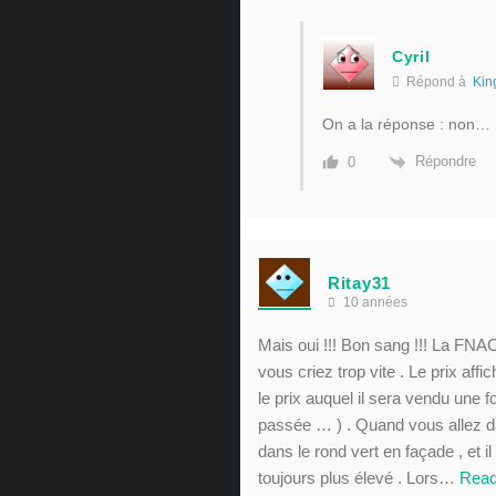
Cyril
Répond à
Kin
On a la réponse : non… 
Répondre
0
Ritay31
10 années
Mais oui !!! Bon sang !!! La FNA
vous criez trop vite . Le prix affi
le prix auquel il sera vendu une f
passée … ) . Quand vous allez da
dans le rond vert en façade , et il 
toujours plus élevé . Lors
…
Read