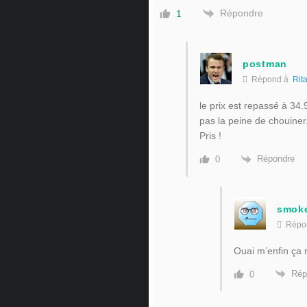
Répondre
1
postman
Répond à
Rit
le prix est repassé à 34.
pas la peine de chouiner
Pris !
Répondre
0
smok
Répo
Ouai m’enfin ça
Rép
0