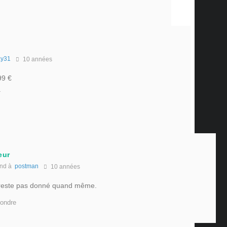
ay31
10 années
99 €
.
eur
nd à
postman
10 années
 reste pas donné quand même.
ondre