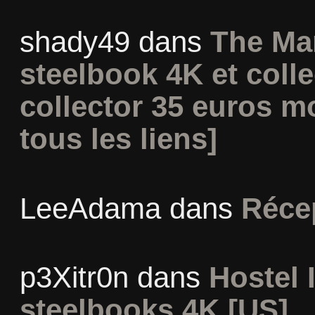
shady49
dans
The Ma
steelbook 4K et coll
collector 35 euros m
tous les liens]
LeeAdama
dans
Réce
p3Xitr0n
dans
Hostel I
steelbooks 4K [US]