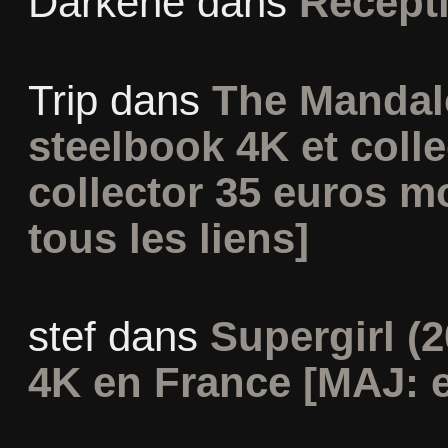
Darkene
dans
Récept
Trip
dans
The Mandal
steelbook 4K et coll
collector 35 euros m
tous les liens]
stef
dans
Supergirl (2
4K en France [MAJ: e