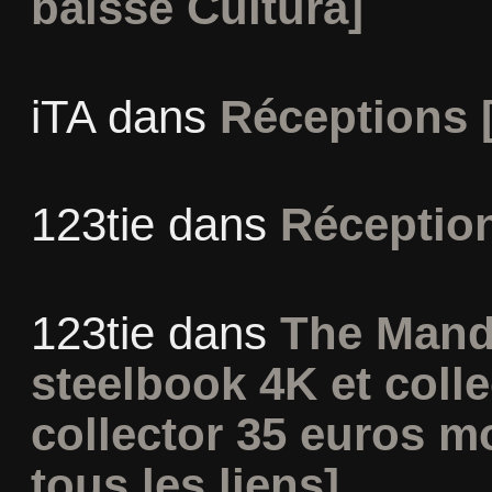
baisse Cultura]
iTA
dans
Réceptions 
123tie
dans
Réceptio
123tie
dans
The Mand
steelbook 4K et coll
collector 35 euros m
tous les liens]