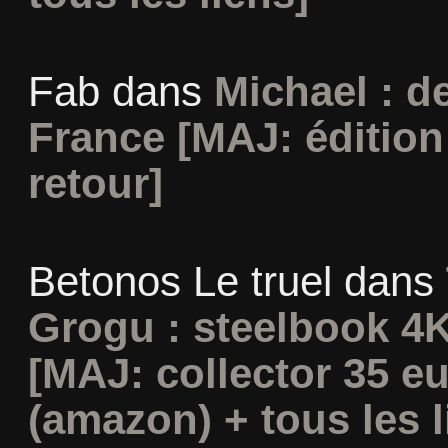
Fab
dans
Michael : d
France [MAJ: édition
retour]
Betonos Le truel
dans
Grogu : steelbook 4K
[MAJ: collector 35 e
(amazon) + tous les l