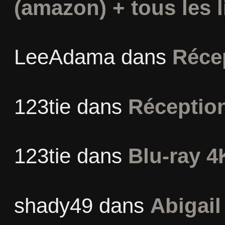
(amazon) + tous les l
LeeAdama
dans
Réce
123tie
dans
Réceptio
123tie
dans
Blu-ray 4
shady49
dans
Abigail