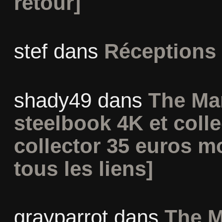
retour]
stef
dans
Réceptions
shady49
dans
The Ma
steelbook 4K et coll
collector 35 euros m
tous les liens]
grayparrot
dans
The M