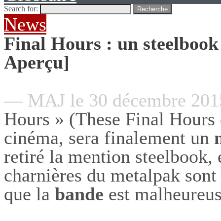
Search for:
Recherche
News
Final Hours : un steelboo
Aperçu]
— MAJ le 30 décembre 20
Hours » (These Final Hours 
cinéma, sera finalement un
retiré la mention steelbook, 
charnières du metalpak sont
que la
bande
est malheureu