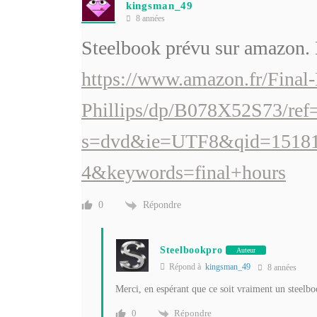
kingsman_49
8 années
Steelbook prévu sur amazon. D
https://www.amazon.fr/Final
Phillips/dp/B078X52S73/ref
s=dvd&ie=UTF8&qid=15181
4&keywords=final+hours
Répondre
0
Steelbookpro
Auteur
Répond à
kingsman_49
8 années
Merci, en espérant que ce soit vraiment un steelboo
Répondre
0