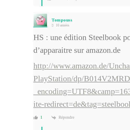
Tompouss
10 années
HS : une édition Steelbook po
d’apparaitre sur amazon.de
http://www.amazon.de/Unchar
PlayStation/dp/B014V2MRD
_encoding=UTF8&camp=163
ite-redirect=de&tag=steelbo
Répondre
1