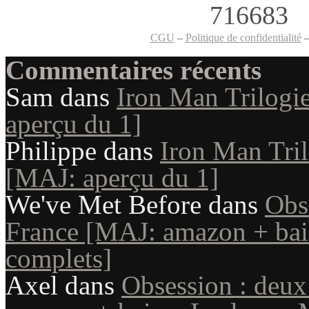
CGU
–
Politique de confidentialité
Commentaires récents
Sam
dans
Iron Man Trilogie
aperçu du 1]
Philippe
dans
Iron Man Tril
[MAJ: aperçu du 1]
We've Met Before
dans
Obs
France [MAJ: amazon + bais
complets]
Axel
dans
Obsession : deux