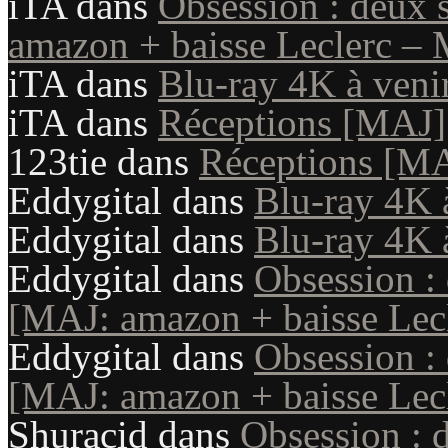
iTA
dans
Obsession : deux 
amazon + baisse Leclerc – 
iTA
dans
Blu-ray 4K à veni
iTA
dans
Réceptions [MAJ]
123tie
dans
Réceptions [M
Eddygital
dans
Blu-ray 4K 
Eddygital
dans
Blu-ray 4K 
Eddygital
dans
Obsession :
[MAJ: amazon + baisse Lecl
Eddygital
dans
Obsession :
[MAJ: amazon + baisse Lecl
Shuracid
dans
Obsession : 