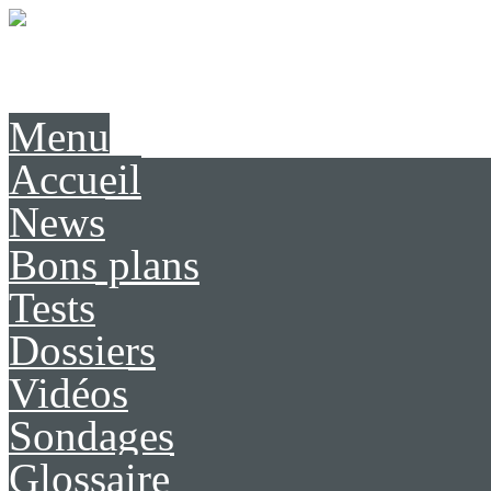
Présentation
Contact
Menu
Accueil
News
Bons plans
Tests
Dossiers
Vidéos
Sondages
Glossaire