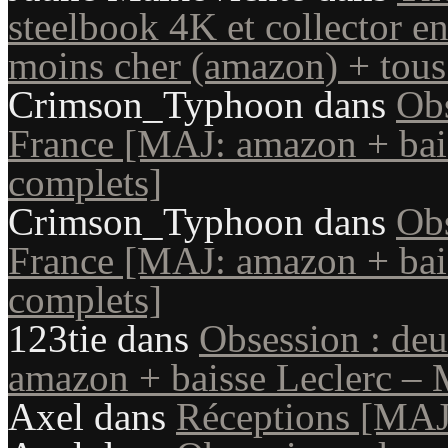
steelbook 4K et collector e
moins cher (amazon) + tous 
Crimson_Typhoon
dans
Obs
France [MAJ: amazon + bais
complets]
Crimson_Typhoon
dans
Obs
France [MAJ: amazon + bais
complets]
123tie
dans
Obsession : de
amazon + baisse Leclerc – 
Axel
dans
Réceptions [MAJ