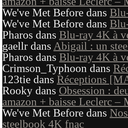
amazon + baisse Leclerc – 
We've Met Before
dans
Blu
We've Met Before
dans
Blu
Pharos
dans
Blu-ray 4K à v
gaellr
dans
Abigail : un st
Pharos
dans
Blu-ray 4K à v
Crimson_Typhoon
dans
Ré
123tie
dans
Réceptions [M
Rooky
dans
Obsession : de
amazon + baisse Leclerc – 
We've Met Before
dans
Nosf
steelbook 4K fnac