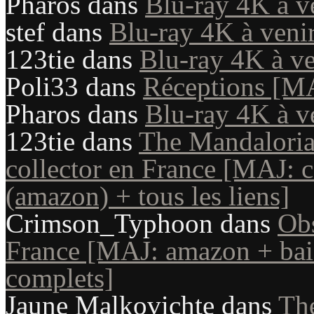
Pharos
dans
Blu-ray 4K à v
stef
dans
Blu-ray 4K à veni
123tie
dans
Blu-ray 4K à ve
Poli33
dans
Réceptions [M
Pharos
dans
Blu-ray 4K à v
123tie
dans
The Mandaloria
collector en France [MAJ: c
(amazon) + tous les liens]
Crimson_Typhoon
dans
Obs
France [MAJ: amazon + bais
complets]
Jaune Malkovichte
dans
Th