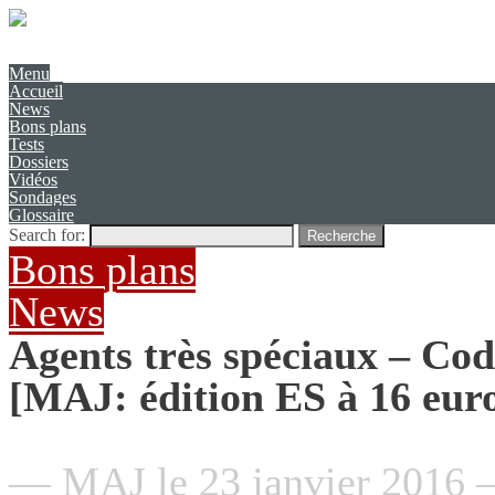
Présentation
Contact
Menu
Accueil
News
Bons plans
Tests
Dossiers
Vidéos
Sondages
Glossaire
Search for:
Recherche
Bons plans
News
Agents très spéciaux – Co
[MAJ: édition ES à 16 euro
— MAJ le 23 janvier 2016