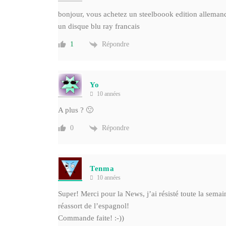
bonjour, vous achetez un steelboook edition allemand
un disque blu ray francais
Répondre
1
Yo
10 années
A plus ? 🙁
Répondre
0
Tenma
10 années
Super! Merci pour la News, j’ai résisté toute la sema
réassort de l’espagnol!
Commande faite! :-))