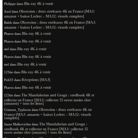
Blu-ray 4K à venir
Philippe
dans
Obsession : deux steelcases 4K en France [MAJ:
Axel
dans
amazon + baisse Leclerc – MAJ2: visuels complets]
Obsession : deux steelcases 4K en France [MAJ:
Balek
dans
amazon + baisse Leclerc – MAJ2: visuels complets]
Blu-ray 4K à venir
Pharos
dans
Blu-ray 4K à venir
Pharos
dans
Blu-ray 4K à venir
stef
dans
Blu-ray 4K à venir
Pharos
dans
Blu-ray 4K à venir
stef
dans
Blu-ray 4K à venir
123tie
dans
Réceptions [MAJ]
Poli33
dans
Blu-ray 4K à venir
Pharos
dans
The Mandalorian and Grogu : steelbook 4K et
123tie
dans
collector en France [MAJ: collector 35 euros moins cher
(amazon) + tous les liens]
Obsession : deux steelcases 4K en
Crimson_Typhoon
dans
France [MAJ: amazon + baisse Leclerc – MAJ2: visuels
complets]
The Mandalorian and Grogu :
Jaune Malkovichte
dans
steelbook 4K et collector en France [MAJ: collector 35
euros moins cher (amazon) + tous les liens]