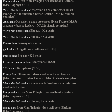
Iron Man Trilogie : des steelbooks Blufans
Philippe
dans
[MAJ: aperçu du 1]
Obsession : deux steelcases 4K en
We've Met Before
dans
France [MAJ: amazon + baisse Leclerc – MAJ2: visuels
complets]
Obsession : deux steelcases 4K en France [MAJ:
Axel
dans
amazon + baisse Leclerc – MAJ2: visuels complets]
Blu-ray 4K à venir
We've Met Before
dans
Blu-ray 4K à venir
We've Met Before
dans
Blu-ray 4K à venir
Pharos
dans
Abigail : un steelbook 4K [US]
gaellr
dans
Blu-ray 4K à venir
Pharos
dans
Réceptions [MAJ]
Crimson_Typhoon
dans
Réceptions [MAJ]
123tie
dans
Obsession : deux steelcases 4K en France
Rooky
dans
[MAJ: amazon + baisse Leclerc – MAJ2: visuels complets]
Nosferatu le fantôme de la nuit : un
We've Met Before
dans
steelbook 4K fnac
Iron Man Trilogie : des steelbooks Blufans
Philippe
dans
[MAJ: aperçu du 1]
Blu-ray 4K à venir
We've Met Before
dans
Iron Man Trilogie : des steelbooks Blufans
ericdv
dans
[MAJ: aperçu du 1]