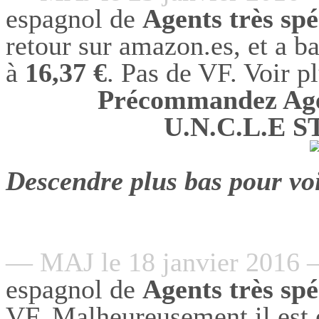
espagnol de
Agents très sp
retour sur amazon.es, et a ba
à
16,37 €
. Pas de VF. Voir p
Précommandez Agen
U.N.C.L.E 
Descendre plus bas pour voi
— MAJ le 18 janvier 2016
espagnol de
Agents très sp
VF. Malheureusement il est 