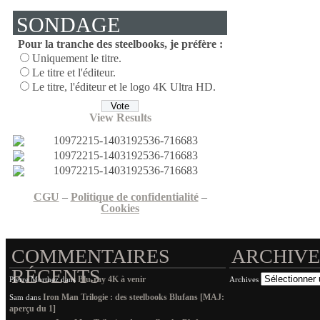
SONDAGE
Pour la tranche des steelbooks, je préfère :
Uniquement le titre.
Le titre et l'éditeur.
Le titre, l'éditeur et le logo 4K Ultra HD.
View Results
CGU
–
Politique de confidentialité
–
Cookies
COMMENTAIRES
ARCHIVE
RÉCENTS
Blu-ray 4K à venir
Pierre Morthez
dans
Archives
Iron Man Trilogie : des steelbooks Blufans [MAJ:
Sam
dans
aperçu du 1]