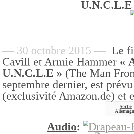
U.N.C.L.
— 30 octobre 2015 —
Le fi
Cavill et Armie Hammer
« 
U.N.C.L.E »
(The Man From 
septembre dernier, est prév
(exclusivité Amazon.de) et 
Sortie
Allemagn
Audio
: