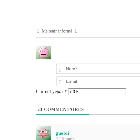
Me tenir informé
Current ye@r
*
23
COMMENTAIRES
guebli
10 années