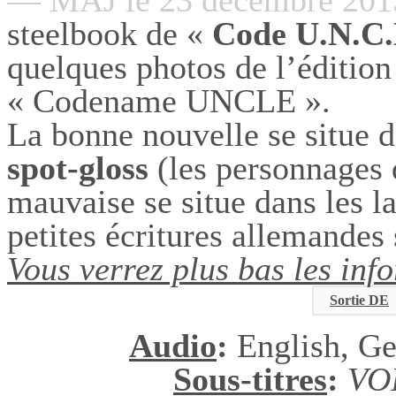
— MAJ le 23 décembre 20
steelbook de «
Code U.N.C.
quelques photos de l’édition
« Codename UNCLE ».
La bonne nouvelle se situe da
spot-gloss
(les personnages d
mauvaise se situe dans les l
petites écritures allemandes 
Vous verrez plus bas les inf
Sortie DE
Audio
:
English, G
Sous-titres
:
VO