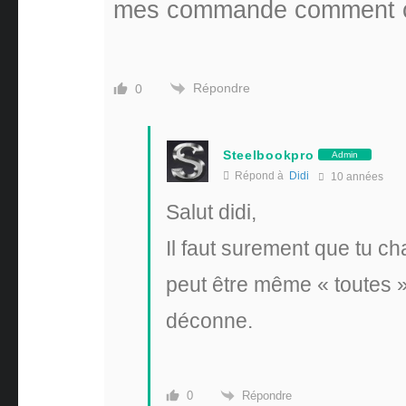
mes commande comment cela
Répondre
0
Steelbookpro
Admin
Répond à
Didi
10 années
Salut didi,
Il faut surement que tu ch
peut être même « toutes »
déconne.
Répondre
0