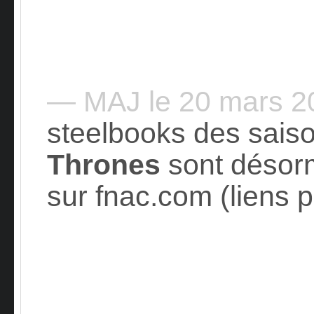
— MAJ le 20 mars 
steelbooks des saiso
Thrones
sont désor
sur fnac.com (liens p