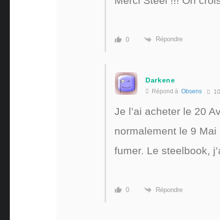
Merci Steel !!! On croi
Répondre
0
Darkene
Répond à
Obsens
10
Je l’ai acheter le 20 A
normalement le 9 Mai p
fumer. Le steelbook, j
Répondre
0