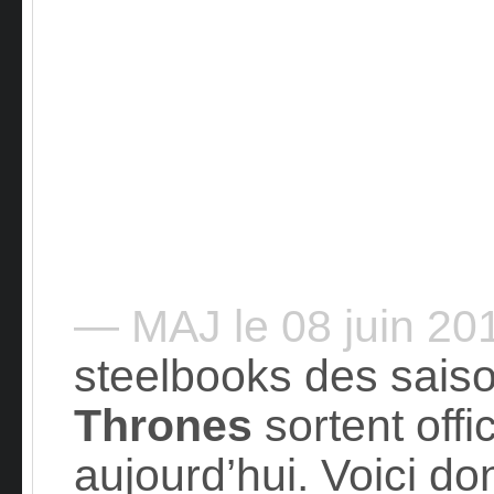
— MAJ le 08 juin 2
steelbooks des saiso
Thrones
sortent offi
aujourd’hui. Voici do