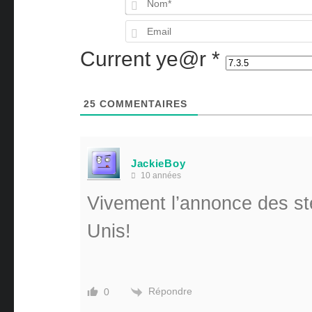
Current ye@r
*
25
COMMENTAIRES
JackieBoy
10 années
Vivement l’annonce des st
Unis!
Répondre
0