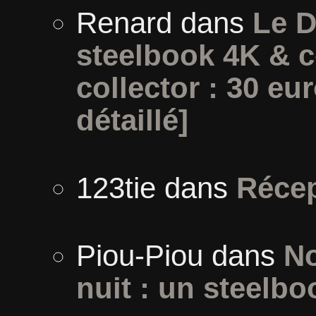
Renard
dans
Le D
steelbook 4K & c
collector : 30 eur
détaillé]
123tie
dans
Récep
Piou-Piou
dans
No
nuit : un steelbo