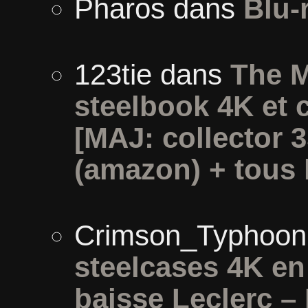
Pharos
dans
Blu-
123tie
dans
The M
steelbook 4K et 
[MAJ: collector 
(amazon) + tous l
Crimson_Typhoon
steelcases 4K e
baisse Leclerc –