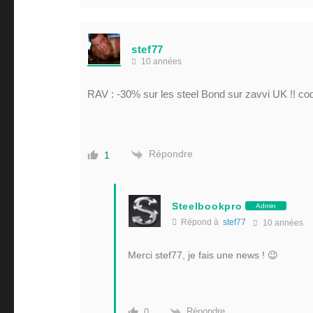
stef77
10 années
RAV : -30% sur les steel Bond sur zavvi UK !! 
Répondre
1
Steelbookpro
Admin
Répond à
stef77
10 années
Merci stef77, je fais une news ! 😉
Répondre
0