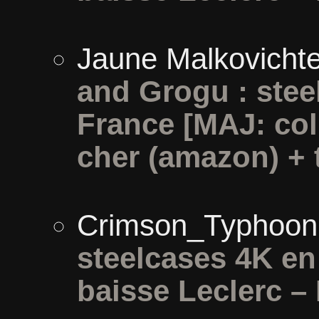
Jaune Malkovicht
and Grogu : stee
France [MAJ: col
cher (amazon) + t
Crimson_Typhoon
steelcases 4K e
baisse Leclerc –