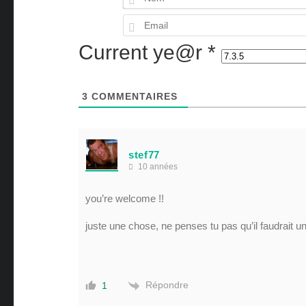
Current ye@r
*
3
COMMENTAIRES
stef77
10 années
you’re welcome !!
juste une chose, ne penses tu pas qu’il faudrait
Répondre
1