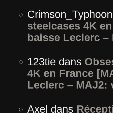
Crimson_Typhoon
steelcases 4K e
baisse Leclerc –
123tie
dans
Obses
4K en France [M
Leclerc – MAJ2: 
Axel
dans
Récept