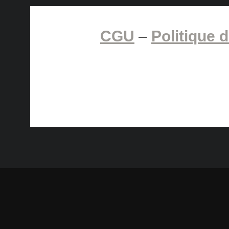
CGU
–
Politique d