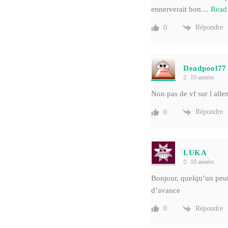
ennerverait bon
…
Read
Répondre
0
Deadpool77
10 années
Non pas de vf sur l all
Répondre
0
LUKA
10 années
Bonjour, quelqu’un peut
d’avance
Répondre
0