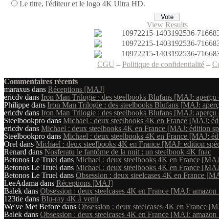
Le titre, l'éditeur et le logo 4K Ultra HD.
View Results
CGU
–
Politique de confidentialité
–
C
Commentaires récents
maraxus
dans
Réceptions [MAJ]
ericdv
dans
Iron Man Trilogie : des steelbooks Blufans [MAJ: aperçu 
Philippe
dans
Iron Man Trilogie : des steelbooks Blufans [MAJ: aperç
ericdv
dans
Iron Man Trilogie : des steelbooks Blufans [MAJ: aperçu 
Steelbookpro
dans
Michael : deux steelbooks 4K en France [MAJ: édit
ericdv
dans
Michael : deux steelbooks 4K en France [MAJ: édition spé
Steelbookpro
dans
Michael : deux steelbooks 4K en France [MAJ: édit
Orel
dans
Michael : deux steelbooks 4K en France [MAJ: édition spéci
Renard
dans
Nosferatu le fantôme de la nuit : un steelbook 4K fnac
Betonos Le Truel
dans
Michael : deux steelbooks 4K en France [MAJ: 
Betonos Le Truel
dans
Michael : deux steelbooks 4K en France [MAJ: 
Betonos Le Truel
dans
Obsession : deux steelcases 4K en France [MA
LeeAdama
dans
Réceptions [MAJ]
Balek
dans
Obsession : deux steelcases 4K en France [MAJ: amazon 
123tie
dans
Blu-ray 4K à venir
We've Met Before
dans
Obsession : deux steelcases 4K en France [M
Balek
dans
Obsession : deux steelcases 4K en France [MAJ: amazon 