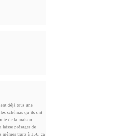
dent déjà tous une
 les schémas qu’ils ont
hute de la maison
a laisse présager de
es mêmes traits à 15€, ça