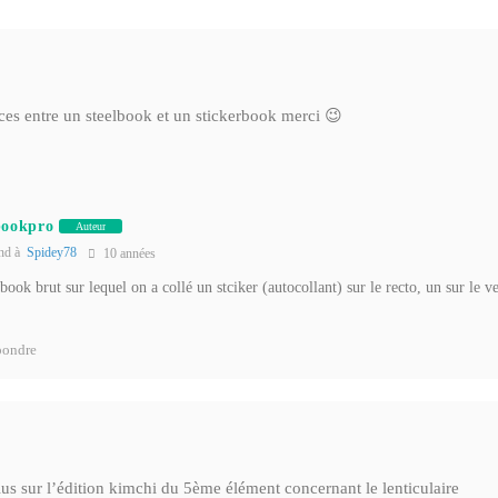
ences entre un steelbook et un stickerbook merci 😉
bookpro
Auteur
nd à
Spidey78
10 années
book brut sur lequel on a collé un stciker (autocollant) sur le recto, un sur le ve
ondre
lus sur l’édition kimchi du 5ème élément concernant le lenticulaire