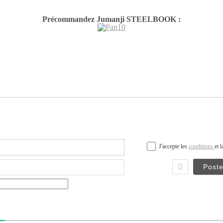
Précommandez Jumanji STEELBOOK :
Nom*
J'accepte les
conditions
et 
Email