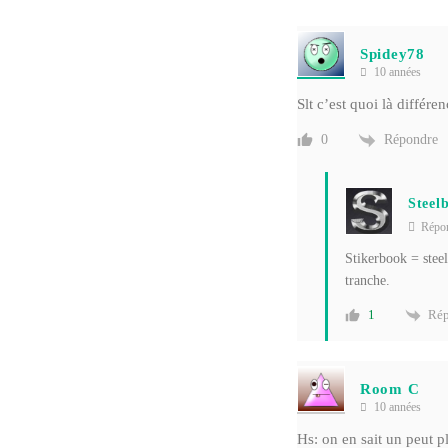
Spidey78
10 années
Slt c’est quoi là différ
Répondre
0
Steel
Répo
Stikerbook = steel
tranche.
Rép
1
Room C
10 années
Hs: on en sait un peut p