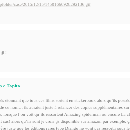
upfolder/case/2015/12/15/14501660928292136.gif
ji !
p c Topito
s étonnant que tous ces films sortent en stickerbook alors qu’ils possè
de ce nom… ils auraient juste à relancer des copies supplémentaires sur
 lorsque l’on voit qu’ils ressortent Amazing spiderman ou encore La c
t cas) alors qu’ils sont je crois tjs disponible sur amazon par exemple, ç
père juste que les éditions rares type Django ne vont pas ressortir sous l