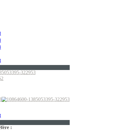
fère :