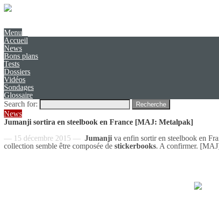
Présentation
Contact
Menu
Accueil
News
Bons plans
Tests
Dossiers
Vidéos
Sondages
Glossaire
Search for:
Recherche
News
Jumanji sortira en steelbook en France [MAJ: Metalpak]
— 15 décembre 2015 —
Jumanji
va enfin sortir en steelbook en Fran
collection semble être composée de
stickerbooks
. A confirmer. [MAJ]