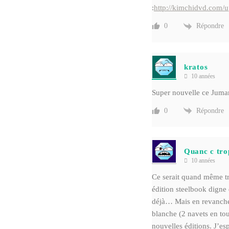
:
http://kimchidvd.com/
Répondre
0
kratos
10 années
Super nouvelle ce Juman
Répondre
0
Quanc c tro
10 années
Ce serait quand même trè
édition steelbook digne 
déjà… Mais en revanche,
blanche (2 navets en tou
nouvelles éditions. J’es