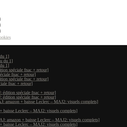
ookies
du 1]
u du 1]
du 1]
ion spéciale fnac + retour]
ciale fnac + retour]
ion spéciale fnac + retour]
ale fnac + retour]
édition spéciale fnac + retour]
édition spéciale fnac + retour]
J: amazon + baisse Leclerc – MAJ2: visuels complets]
+ baisse Leclerc – MAJ2: visuels complets]
AJ: amazon + baisse Leclerc – MAJ2: visuels complets]
+ baisse Leclerc – MAJ2: visuels complets]