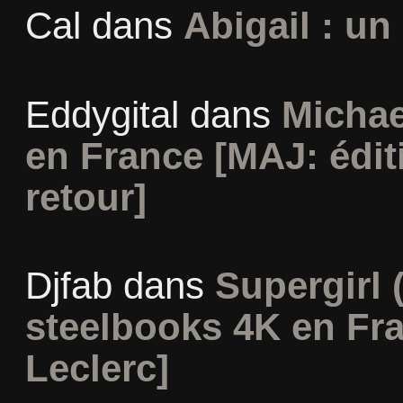
Cal
dans
Abigail : un
Eddygital
dans
Michae
en France [MAJ: édit
retour]
Djfab
dans
Supergirl (
steelbooks 4K en Fr
Leclerc]