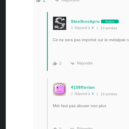
Répondre
1
Steelbookpro
Auteur
Répond à
Il
10 années
Ce ne sera pas imprimé sur le metalpak ra
Répondre
0
4138florian
Répond à
Il
10 années
Mdr faut pas abuser non plus
Répondre