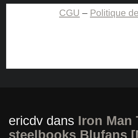
CGU
–
Politique de
ericdv
dans
Iron Man 
steelbooks Blufans [