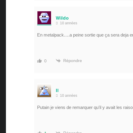
Wildo
10 années
En metalpack….a peine sortie que ça sera deja en 
Répondre
0
Il
10 années
Putain je viens de remarquer qu’il y avait les ra