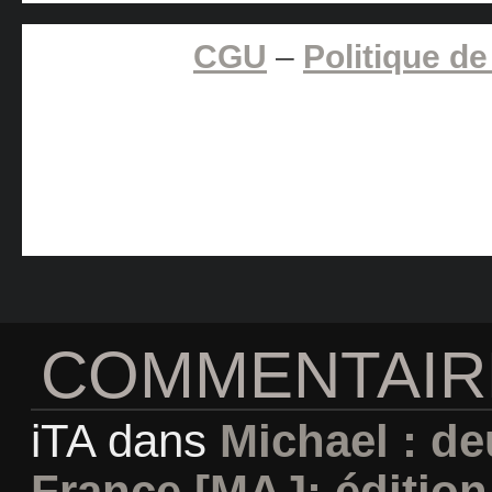
CGU
–
Politique de
COMMENTAIR
iTA
dans
Michael : d
France [MAJ: édition