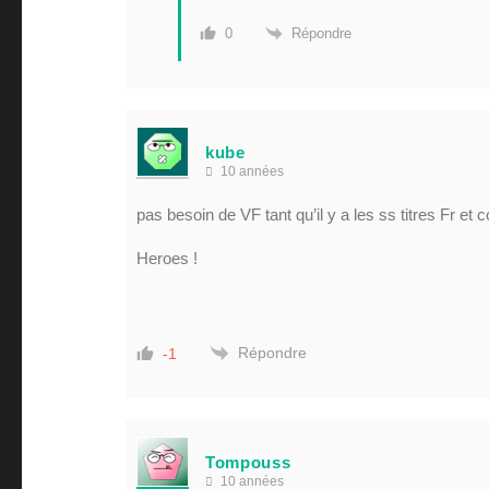
Répondre
0
kube
10 années
pas besoin de VF tant qu’il y a les ss titres Fr et 
Heroes !
Répondre
-1
Tompouss
10 années