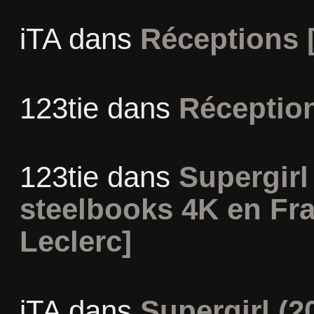
iTA
dans
Réceptions 
123tie
dans
Réceptio
123tie
dans
Supergirl 
steelbooks 4K en Fr
Leclerc]
iTA
dans
Supergirl (2