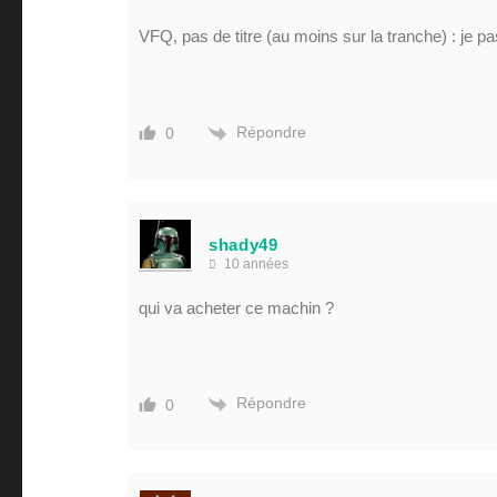
VFQ, pas de titre (au moins sur la tranche) : je p
Répondre
0
shady49
10 années
qui va acheter ce machin ?
Répondre
0