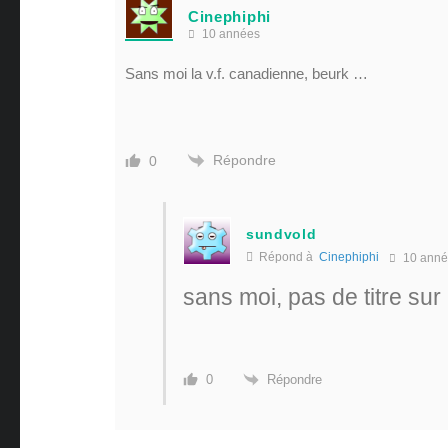
Cinephiphi
10 années
Sans moi la v.f. canadienne, beurk …
Répondre
0
sundvold
Répond à
Cinephiphi
10 anné
sans moi, pas de titre sur
Répondre
0