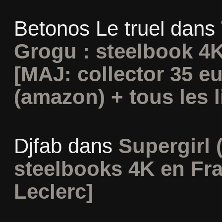
Betonos Le truel
dans
Grogu : steelbook 4K
[MAJ: collector 35 e
(amazon) + tous les l
Djfab
dans
Supergirl (
steelbooks 4K en Fr
Leclerc]