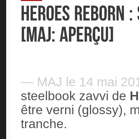
— MAJ le 14 mai 2
steelbook zavvi de
H
être verni (glossy), m
tranche.