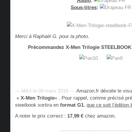
Audio
:
Sous-titres
:
Merci à Raphaël G. pour la photo.
Précommandez X-Men Trilogie STEELBOOK (é
— MAJ le 09 mars 2016 —
Amazon.fr dévoile le vis
«
X-Men Trilogie
« . Pour rappel, comme précisé p
steelbook sortira en
format G1
,
que ce soit l’édition
A noter le prix correct :
17,99 €
chez amazon.