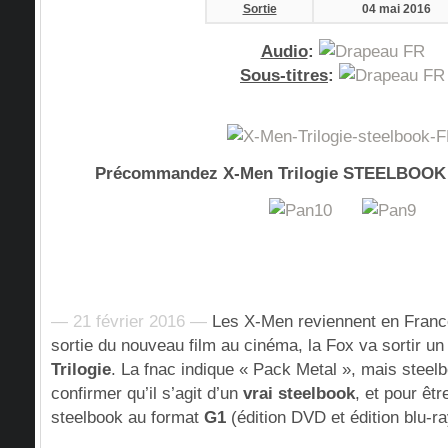
Sortie
04 mai 2016
Audio
:
Sous-titres
:
Précommandez X-Men Trilogie STEELBOOK (é
— 21 février 2016 —
Les X-Men reviennent en France 
sortie du nouveau film au cinéma, la Fox va sortir u
Trilogie
. La fnac indique « Pack Metal », mais stee
confirmer qu’il s’agit d’un
vrai steelbook
, et pour êtr
steelbook au format
G1
(édition DVD et édition blu-r