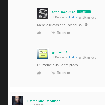
Steelbookpro
Auteur
Répond à
kratos
10 années
Merci à Kratos et à Tompouss ! 😉
Répondre
0
guitou640
Répond à
kratos
10 années
Du meme avis , c est préco
Répondre
0
Emmanuel Molines
10 années