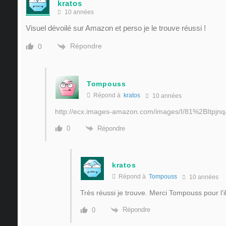
kratos
10 années
Visuel dévoilé sur Amazon et perso je le trouve réussi !
Répondre
0
Tompouss
Répond à
kratos
10 années
http://ecx.images-amazon.com/images/I/81%2BItpjn
Répondre
0
kratos
Répond à
Tompouss
10 années
Très réussi je trouve. Merci Tompouss pour l’il
Répondre
0