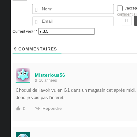
Nom*
J'accep
confidential
Email
Current ye@r
*
9
COMMENTAIRES
Misterious56
10 années
Choqué de l’avoir vu en G1 dans un magasin cet après midi, 
donc je vois pas l’intéret.
Répondre
0