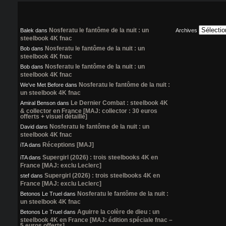
Nosferatu le fantôme de la nuit : un
Balek
dans
Archives
steelbook 4K fnac
Nosferatu le fantôme de la nuit : un
Bob
dans
steelbook 4K fnac
Nosferatu le fantôme de la nuit : un
Bob
dans
steelbook 4K fnac
Nosferatu le fantôme de la nuit :
We've Met Before
dans
un steelbook 4K fnac
Le Dernier Combat : steelbook 4K
Amiral Benson
dans
& collector en France [MAJ: collector : 30 euros
offerts + visuel détaillé]
Nosferatu le fantôme de la nuit : un
David
dans
steelbook 4K fnac
Réceptions [MAJ]
iTA
dans
Supergirl (2026) : trois steelbooks 4K en
iTA
dans
France [MAJ: exclu Leclerc]
Supergirl (2026) : trois steelbooks 4K en
stef
dans
France [MAJ: exclu Leclerc]
Nosferatu le fantôme de la nuit :
Betonos Le Truel
dans
un steelbook 4K fnac
Aguirre la colère de dieu : un
Betonos Le Truel
dans
steelbook 4K en France [MAJ: édition spéciale fnac –
5 euros offerts]