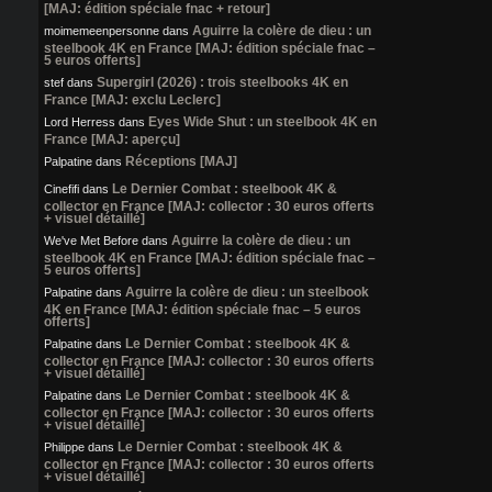
[MAJ: édition spéciale fnac + retour]
Aguirre la colère de dieu : un
moimemeenpersonne
dans
steelbook 4K en France [MAJ: édition spéciale fnac –
5 euros offerts]
Supergirl (2026) : trois steelbooks 4K en
stef
dans
France [MAJ: exclu Leclerc]
Eyes Wide Shut : un steelbook 4K en
Lord Herress
dans
France [MAJ: aperçu]
Réceptions [MAJ]
Palpatine
dans
Le Dernier Combat : steelbook 4K &
Cinefifi
dans
collector en France [MAJ: collector : 30 euros offerts
+ visuel détaillé]
Aguirre la colère de dieu : un
We've Met Before
dans
steelbook 4K en France [MAJ: édition spéciale fnac –
5 euros offerts]
Aguirre la colère de dieu : un steelbook
Palpatine
dans
4K en France [MAJ: édition spéciale fnac – 5 euros
offerts]
Le Dernier Combat : steelbook 4K &
Palpatine
dans
collector en France [MAJ: collector : 30 euros offerts
+ visuel détaillé]
Le Dernier Combat : steelbook 4K &
Palpatine
dans
collector en France [MAJ: collector : 30 euros offerts
+ visuel détaillé]
Le Dernier Combat : steelbook 4K &
Philippe
dans
collector en France [MAJ: collector : 30 euros offerts
+ visuel détaillé]