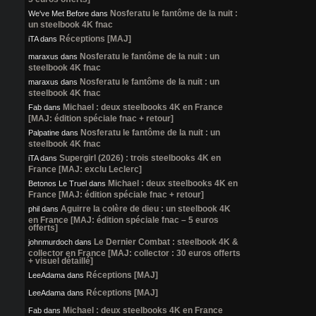
Nosferatu le fantôme de la nuit :
We've Met Before
dans
un steelbook 4K fnac
Réceptions [MAJ]
iTA
dans
Nosferatu le fantôme de la nuit : un
maraxus
dans
steelbook 4K fnac
Nosferatu le fantôme de la nuit : un
maraxus
dans
steelbook 4K fnac
Michael : deux steelbooks 4K en France
Fab
dans
[MAJ: édition spéciale fnac + retour]
Nosferatu le fantôme de la nuit : un
Palpatine
dans
steelbook 4K fnac
Supergirl (2026) : trois steelbooks 4K en
iTA
dans
France [MAJ: exclu Leclerc]
Michael : deux steelbooks 4K en
Betonos Le Truel
dans
France [MAJ: édition spéciale fnac + retour]
Aguirre la colère de dieu : un steelbook 4K
phil
dans
en France [MAJ: édition spéciale fnac – 5 euros
offerts]
Le Dernier Combat : steelbook 4K &
johnmurdoch
dans
collector en France [MAJ: collector : 30 euros offerts
+ visuel détaillé]
Réceptions [MAJ]
LeeAdama
dans
Réceptions [MAJ]
LeeAdama
dans
Michael : deux steelbooks 4K en France
Fab
dans