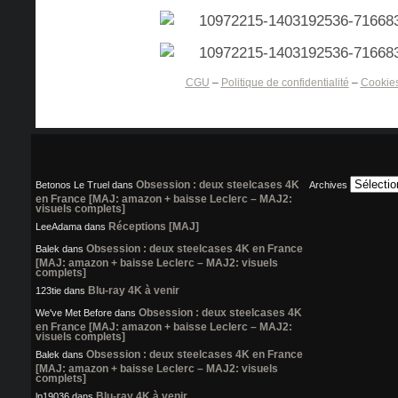
CGU
–
Politique de confidentialité
–
Cookie
Obsession : deux steelcases 4K
Betonos Le Truel
dans
Archives
en France [MAJ: amazon + baisse Leclerc – MAJ2:
visuels complets]
Réceptions [MAJ]
LeeAdama
dans
Obsession : deux steelcases 4K en France
Balek
dans
[MAJ: amazon + baisse Leclerc – MAJ2: visuels
complets]
Blu-ray 4K à venir
123tie
dans
Obsession : deux steelcases 4K
We've Met Before
dans
en France [MAJ: amazon + baisse Leclerc – MAJ2:
visuels complets]
Obsession : deux steelcases 4K en France
Balek
dans
[MAJ: amazon + baisse Leclerc – MAJ2: visuels
complets]
Blu-ray 4K à venir
lp19036
dans