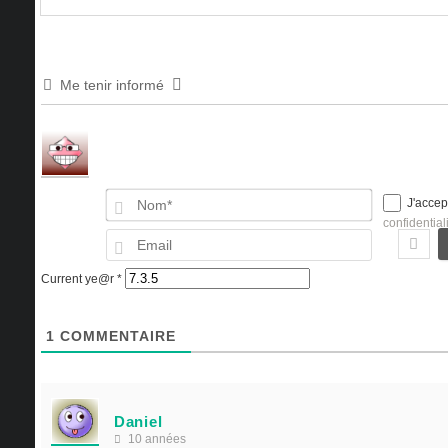
Me tenir informé
Nom*
J'accep
confidential
Email
Current ye@r
*
1
COMMENTAIRE
Daniel
10 années