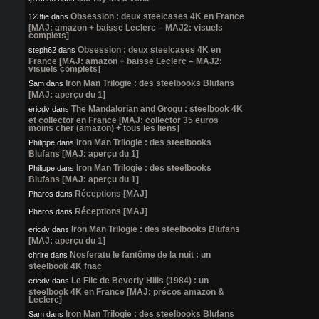
Obsession : deux steelcases 4K en France
123tie
dans
[MAJ: amazon + baisse Leclerc – MAJ2: visuels
complets]
Obsession : deux steelcases 4K en
steph62
dans
France [MAJ: amazon + baisse Leclerc – MAJ2:
visuels complets]
Iron Man Trilogie : des steelbooks Blufans
Sam
dans
[MAJ: aperçu du 1]
The Mandalorian and Grogu : steelbook 4K
ericdv
dans
et collector en France [MAJ: collector 35 euros
moins cher (amazon) + tous les liens]
Iron Man Trilogie : des steelbooks
Philippe
dans
Blufans [MAJ: aperçu du 1]
Iron Man Trilogie : des steelbooks
Philippe
dans
Blufans [MAJ: aperçu du 1]
Réceptions [MAJ]
Pharos
dans
Réceptions [MAJ]
Pharos
dans
Iron Man Trilogie : des steelbooks Blufans
ericdv
dans
[MAJ: aperçu du 1]
Nosferatu le fantôme de la nuit : un
chrire
dans
steelbook 4K fnac
Le Flic de Beverly Hills (1984) : un
ericdv
dans
steelbook 4K en France [MAJ: précos amazon &
Leclerc]
Iron Man Trilogie : des steelbooks Blufans
Sam
dans