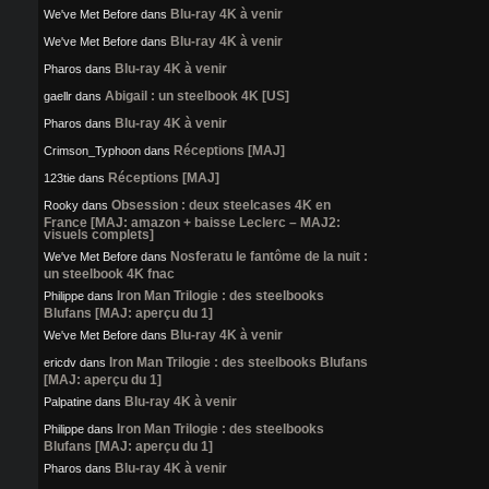
Blu-ray 4K à venir
We've Met Before
dans
Blu-ray 4K à venir
We've Met Before
dans
Blu-ray 4K à venir
Pharos
dans
Abigail : un steelbook 4K [US]
gaellr
dans
Blu-ray 4K à venir
Pharos
dans
Réceptions [MAJ]
Crimson_Typhoon
dans
Réceptions [MAJ]
123tie
dans
Obsession : deux steelcases 4K en
Rooky
dans
France [MAJ: amazon + baisse Leclerc – MAJ2:
visuels complets]
Nosferatu le fantôme de la nuit :
We've Met Before
dans
un steelbook 4K fnac
Iron Man Trilogie : des steelbooks
Philippe
dans
Blufans [MAJ: aperçu du 1]
Blu-ray 4K à venir
We've Met Before
dans
Iron Man Trilogie : des steelbooks Blufans
ericdv
dans
[MAJ: aperçu du 1]
Blu-ray 4K à venir
Palpatine
dans
Iron Man Trilogie : des steelbooks
Philippe
dans
Blufans [MAJ: aperçu du 1]
Blu-ray 4K à venir
Pharos
dans