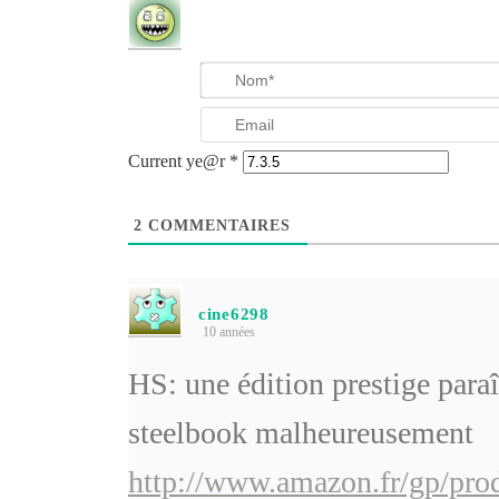
Current ye@r
*
2
COMMENTAIRES
cine6298
10 années
HS: une édition prestige paraî
steelbook malheureusement
http://www.amazon.fr/gp/pr