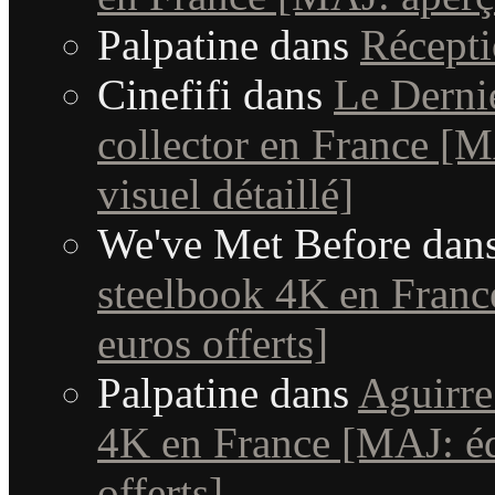
Palpatine
dans
Récept
Cinefifi
dans
Le Derni
collector en France [MA
visuel détaillé]
We've Met Before
dan
steelbook 4K en France
euros offerts]
Palpatine
dans
Aguirre
4K en France [MAJ: édi
offerts]