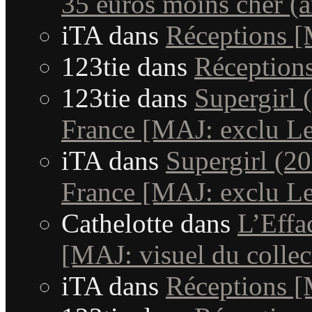
35 euros moins cher (a
iTA
dans
Réceptions 
123tie
dans
Réception
123tie
dans
Supergirl 
France [MAJ: exclu Le
iTA
dans
Supergirl (20
France [MAJ: exclu Le
Cathelotte
dans
L’Effa
[MAJ: visuel du collec
iTA
dans
Réceptions 