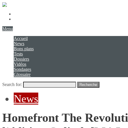
Présentation
Contact
Menu
Accueil
News
Bons plans
Tests
Dossiers
Vidéos
Sondages
Glossaire
Search for:
Recherche
News
Homefront The Revolutio