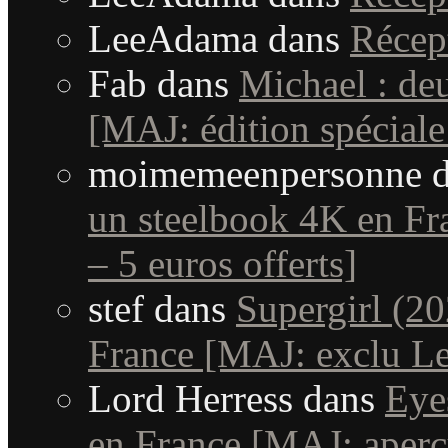
LeeAdama
dans
Récep
Fab
dans
Michael : de
[MAJ: édition spéciale
moimemeenpersonne
d
un steelbook 4K en Fra
– 5 euros offerts]
stef
dans
Supergirl (20
France [MAJ: exclu Le
Lord Herress
dans
Eye
en France [MAJ: aperç