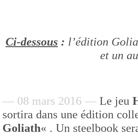
Ci-dessous
:
l’édition Goli
et un a
— 08 mars 2016 —
Le jeu
sortira dans une édition coll
Goliath
« . Un steelbook sera