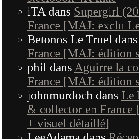
iTA
dans
Supergirl (20
France [MAJ: exclu Le
Betonos Le Truel
dan
France [MAJ: édition s
phil
dans
Aguirre la co
France [MAJ: édition sp
johnmurdoch
dans
Le 
& collector en France [
+ visuel détaillé]
LeeAdama
dans
Récep