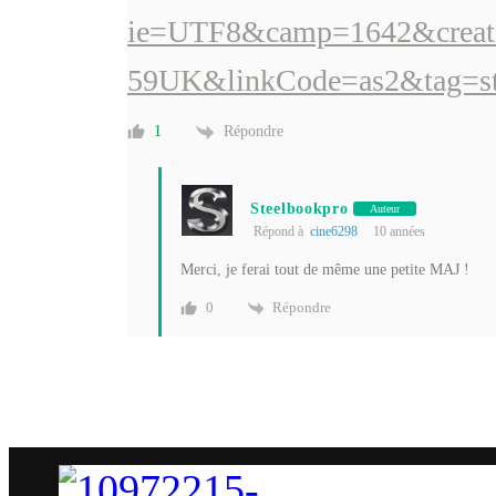
ie=UTF8&camp=1642&creat
59UK&linkCode=as2&tag=st
Répondre
1
Steelbookpro
Auteur
Répond à
cine6298
10 années
Merci, je ferai tout de même une petite MAJ !
Répondre
0