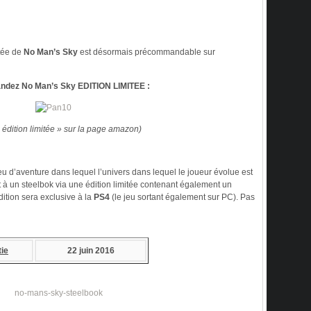
itée de
No Man’s Sky
est désormais précommandable sur
dez No Man’s Sky EDITION LIMITEE :
« édition limitée » sur la page amazon)
jeu d’aventure dans lequel l’univers dans lequel le joueur évolue est
 à un steelbok via une édition limitée contenant également un
dition sera exclusive à la
PS4
(le jeu sortant également sur PC). Pas
tie
22 juin 2016