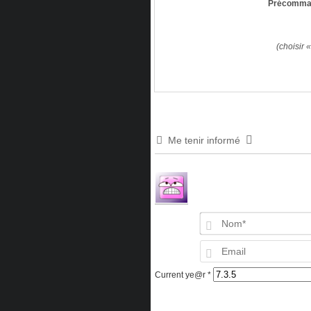
Précomman
(choisir 
Me tenir informé
Current ye@r
*