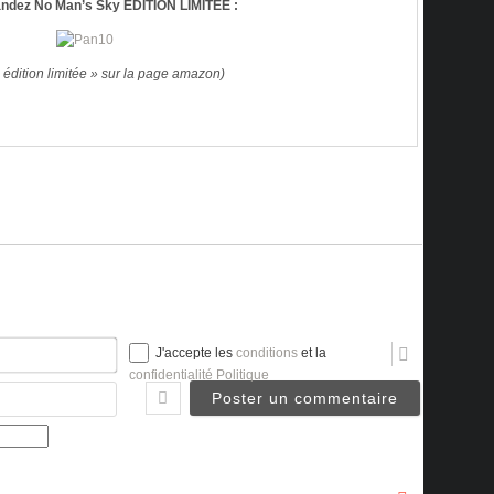
dez No Man’s Sky EDITION LIMITEE :
« édition limitée » sur la page amazon)
Nom*
J'accepte les
conditions
et la
confidentialité Politique
Email