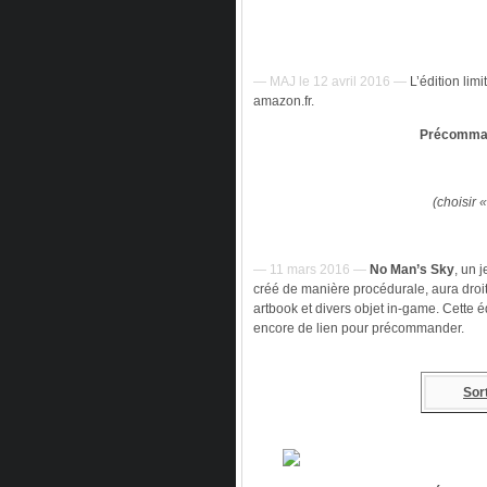
— MAJ le 12 avril 2016 —
L’édition lim
amazon.fr.
Précomman
(choisir 
— 11 mars 2016 —
No Man’s Sky
, un 
créé de manière procédurale, aura droit
artbook et divers objet in-game. Cette é
encore de lien pour précommander.
Sor