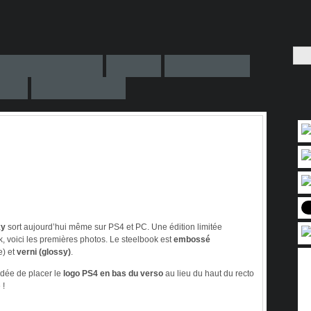
ky
sort aujourd’hui même sur PS4 et PC. Une édition limitée
k, voici les premières photos. Le steelbook est
embossé
re) et
verni (glossy)
.
idée de placer le
logo PS4 en bas du verso
au lieu du haut du recto
 !