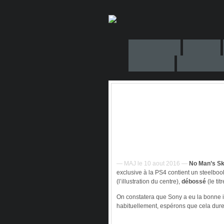
— MAJ le 10 aout 2016 —
No Man’s S
exclusive à la PS4 contient un steelboo
(l’illustration du centre),
débossé
(le tit
On constatera que Sony a eu la bonne 
habituellement, espérons que cela dure