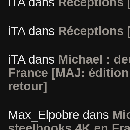
iTA
dans
Réceptions 
iTA
dans
Réceptions 
iTA
dans
Michael : d
France [MAJ: édition
retour]
Max_Elpobre
dans
Mi
steelbooks 4K en Fra