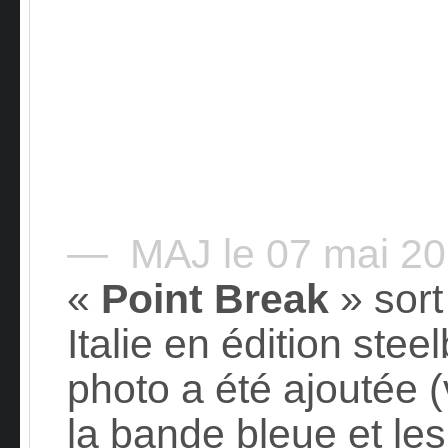
— MAJ le 07 mai 2
«
Point Break
» sort
Italie en édition ste
photo a été ajoutée (
la bande bleue et les