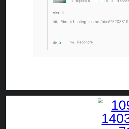
Répond à
Tompouss
10 anné
Visuel :
http://img4.hostingpics.net/pics/7520
Répondre
2