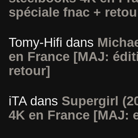
spéciale fnac + retou
Tomy-Hifi
dans
Michae
en France [MAJ: édit
retour]
iTA
dans
Supergirl (2
4K en France [MAJ: e