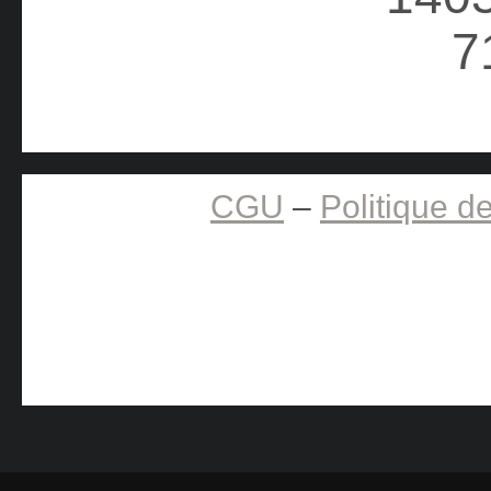
CGU
–
Politique de