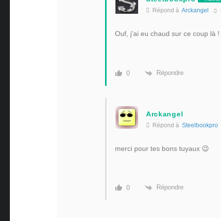
Répond à
Arckangel
Ouf, j’ai eu chaud sur ce coup là !
Répondre
0
Arckangel
Répond à
Steelbookpro
merci pour tes bons tuyaux 😉
Répondre
0