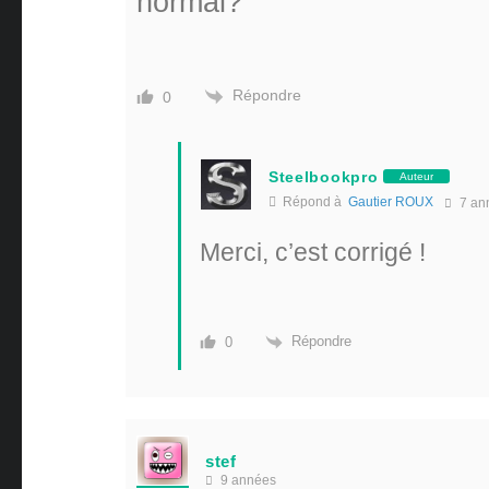
normal?
Répondre
0
Steelbookpro
Auteur
Répond à
Gautier ROUX
7 an
Merci, c’est corrigé !
Répondre
0
stef
9 années