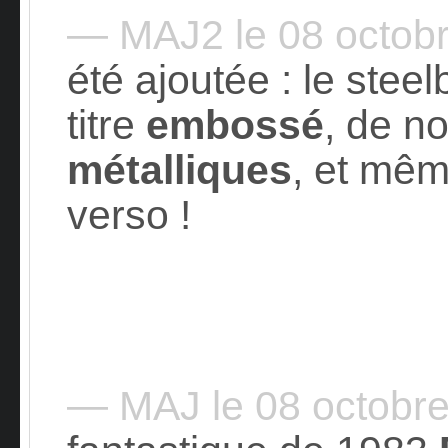
— MAJ2 le 08 octob
été ajoutée : le stee
titre
embossé
, de 
métalliques
, et mê
verso !
— MAJ le 08 octobr