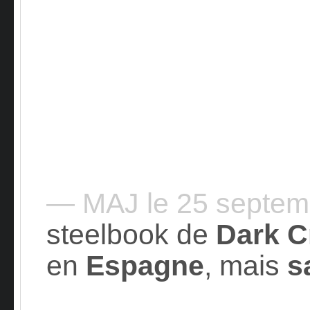
— MAJ le 25 septe
steelbook de
Dark C
en
Espagne
, mais
s