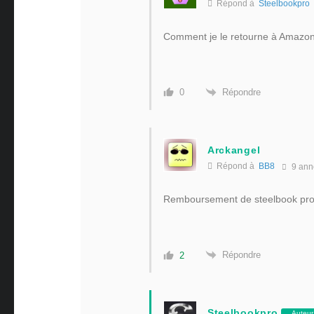
Répond à
Steelbookpro
Comment je le retourne à Amazon.d
Répondre
0
Arckangel
Répond à
BB8
9 ann
Remboursement de steelbook pro si
Répondre
2
Steelbookpro
Auteur