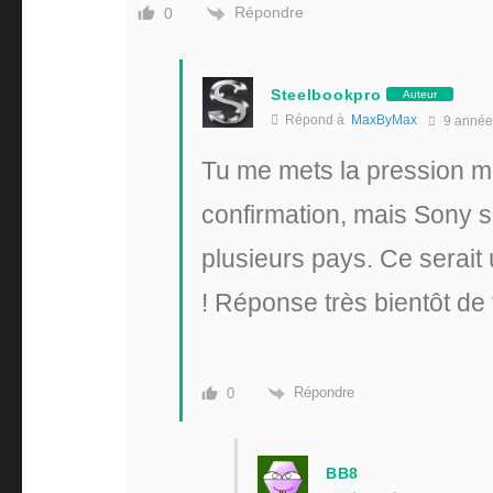
Répondre
0
Steelbookpro
Auteur
Répond à
MaxByMax
9 année
Tu me mets la pression ma
confirmation, mais Sony 
plusieurs pays. Ce serait 
! Réponse très bientôt de 
Répondre
0
BB8