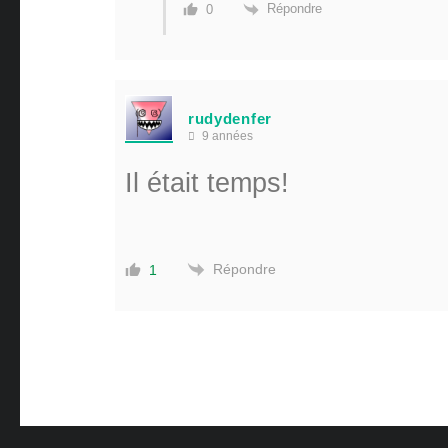
Répondre
0
rudydenfer
9 années
Il était temps!
Répondre
1