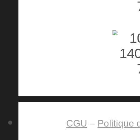
CGU
–
Politique 