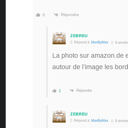
Répondre
0
ZEBREU
Répond à
MaxByMax
9 année
La photo sur amazon.de es
autour de l’image les bords
Répondre
1
ZEBREU
Répond à
MaxByMax
9 année