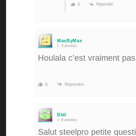
Répondre
0
MaxByMax
9 années
Houlala c’est vraiment pas
Répondre
0
Didi
9 années
Salut steelpro petite quest