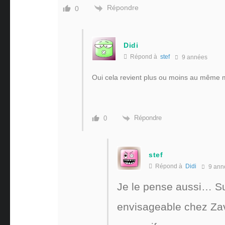
Répondre
0
Didi
Répond à
stef
9 années
Oui cela revient plus ou moins au même mai
Répondre
0
stef
Répond à
Didi
9 ann
Je le pense aussi… Sur
envisageable chez Zav