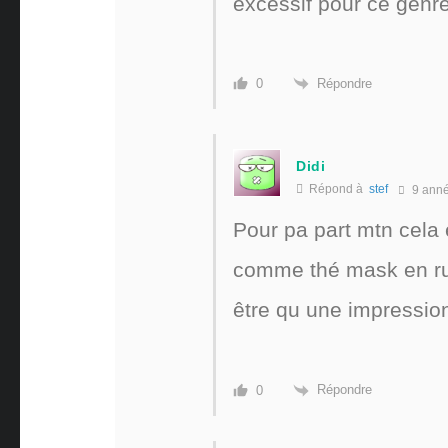
excessif pour ce genre
Répondre
0
Didi
Répond à
stef
9 ann
Pour pa part mtn cela 
comme thé mask en rup
être qu une impressio
Répondre
0