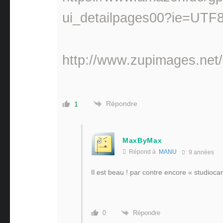
ui_detailpages00?ie=UTF
http://www.zupimages.net/
Répondre
1
MaxByMax
Répond à
MANU
9 années
Il est beau ! par contre encore « studioca
Répondre
0