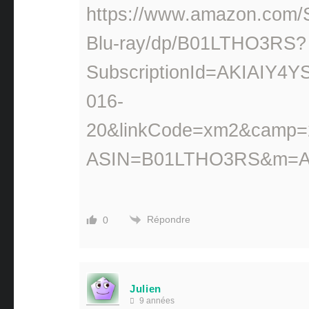
https://www.amazon.com/
Blu-ray/dp/B01LTHO3RS?
SubscriptionId=AKIAIY4
016-
20&linkCode=xm2&camp=2
ASIN=B01LTHO3RS&m=
Répondre
0
Julien
9 années