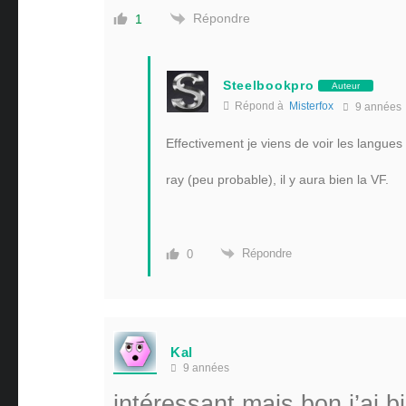
Répondre
1
Steelbookpro
Auteur
Répond à
Misterfox
9 années
Effectivement je viens de voir les langues
ray (peu probable), il y aura bien la VF.
Répondre
0
Kal
9 années
intéressant mais bon j’ai b