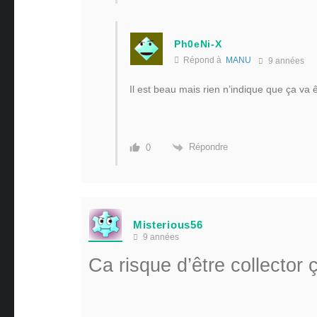
Ph0eNi-X
Répond à
MANU
9 années
Il est beau mais rien n’indique que ça va
Répondre
0
Misterious56
9 années
Ca risque d’être collector