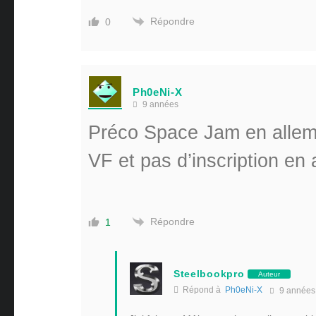
Répondre
0
Ph0eNi-X
9 années
Préco Space Jam en allema
VF et pas d’inscription e
Répondre
1
Steelbookpro
Auteur
Répond à
Ph0eNi-X
9 années