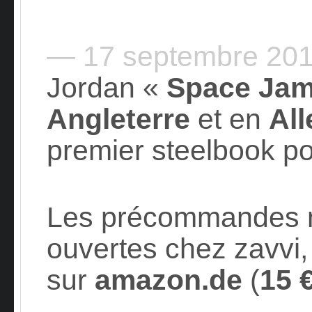
— 17 septembre 20
Jordan «
Space Ja
Angleterre
et en
Al
premier steelbook pou
Les précommandes n
ouvertes chez zavvi,
sur
amazon.de
(
15 