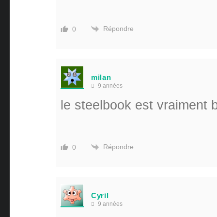
Répondre
0
milan
9 années
le steelbook est vraiment b
Répondre
0
Cyril
9 années