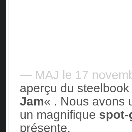
— MAJ le 17 novem
aperçu du steelbook
Jam
« . Nous avons 
un magnifique
spot-
présente.