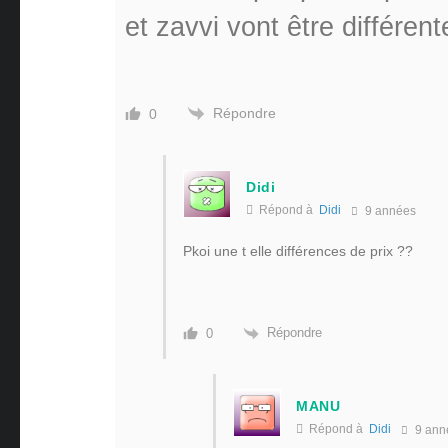
et zavvi vont être différen
Répondre
0
Didi
Répond à
Didi
9 années
Pkoi une t elle différences de prix ??
Répondre
0
MANU
Répond à
Didi
9 ann