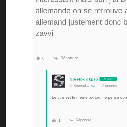
allemande on se retrouve a
allemand justement donc b
zavvi
Répondre
0
Steelbookpro
Auteur
Répond à
Kal
9 années
Le titre est le même partout, je pense do
Répondre
1