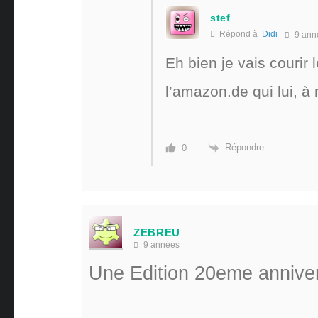
stef
Répond à
Didi
9 ann
Eh bien je vais courir l
l’amazon.de qui lui, à
Répondre
0
ZEBREU
9 années
Une Edition 20eme annive