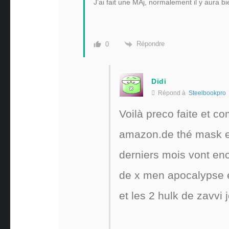
J’ai fait une MAj, normalement il y aura bi
Répondre
0
Didi
Répond à
Steelbookpro
Voilà preco faite et 
amazon.de thé mask et
derniers mois vont enco
de x men apocalypse e
et les 2 hulk de zavvi j