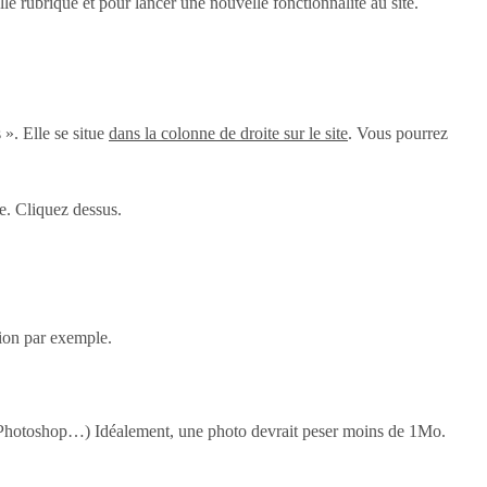
e rubrique et pour lancer une nouvelle fonctionnalité au site.
 ». Elle se situe
dans la colonne de droite sur le site
. Vous pourrez
te. Cliquez dessus.
tion par exemple.
t, Photoshop…) Idéalement, une photo devrait peser moins de 1Mo.