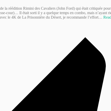
la réédition Rimini des Cavaliers (John Ford) qui était critiquée pour un
asse-cour)… Il était sorti il y a quelque temps en combo, mais n’ayant rie
s avec le 4K de La Prisonnière du Désert, je recommande l’effort
…
Read