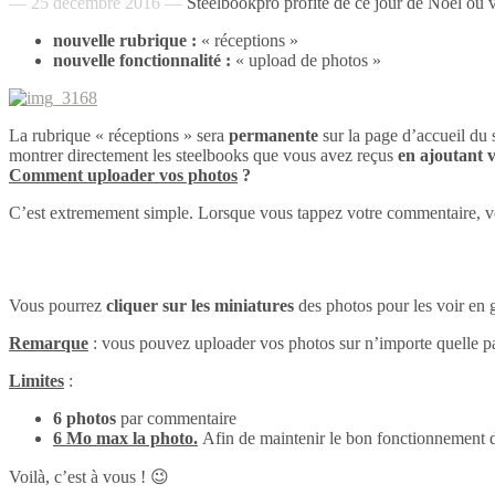
— 25 décembre 2016 —
Steelbookpro profite de ce jour de Noël où 
nouvelle rubrique :
« réceptions »
nouvelle fonctionnalité :
« upload de photos »
La rubrique « réceptions » sera
permanente
sur la page d’accueil du s
montrer directement les steelbooks que vous avez reçus
en ajoutant 
Comment uploader vos photos
?
C’est extremement simple. Lorsque vous tappez votre commentaire, vo
Vous pourrez
cliquer sur les miniatures
des photos pour les voir en 
Remarque
: vous pouvez uploader vos photos sur n’importe quelle pag
Limites
:
6 photos
par commentaire
6 Mo max la photo.
Afin de maintenir le bon fonctionnement d
Voilà, c’est à vous ! 😉