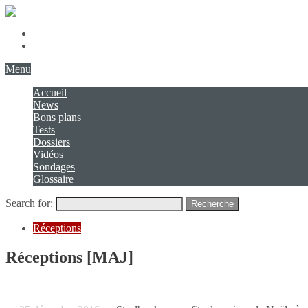
Présentation
Contact
Menu
Accueil
News
Bons plans
Tests
Dossiers
Vidéos
Sondages
Glossaire
Search for:
Recherche
Réceptions
Réceptions [MAJ]