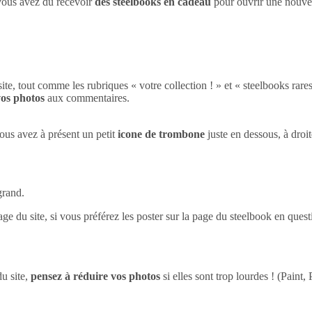
vous avez du recevoir
des steelbooks en cadeau
pour ouvrir une nouvell
ite, tout comme les rubriques « votre collection ! » et « steelbooks rares
vos photos
aux commentaires.
us avez à présent un petit
icone de trombone
juste en dessous, à droi
grand.
e du site, si vous préférez les poster sur la page du steelbook en ques
u site,
pensez à réduire vos photos
si elles sont trop lourdes ! (Pain