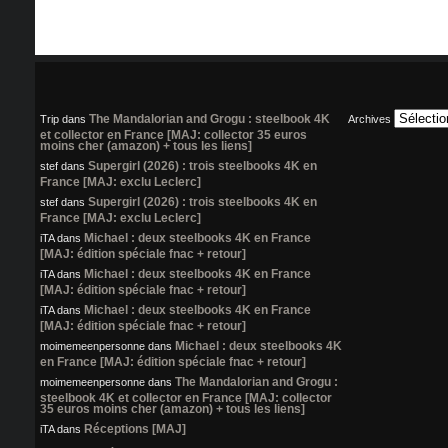
The Mandalorian and Grogu : steelbook 4K
Trip
dans
Archives
et collector en France [MAJ: collector 35 euros
moins cher (amazon) + tous les liens]
Supergirl (2026) : trois steelbooks 4K en
stef
dans
France [MAJ: exclu Leclerc]
Supergirl (2026) : trois steelbooks 4K en
stef
dans
France [MAJ: exclu Leclerc]
Michael : deux steelbooks 4K en France
iTA
dans
[MAJ: édition spéciale fnac + retour]
Michael : deux steelbooks 4K en France
iTA
dans
[MAJ: édition spéciale fnac + retour]
Michael : deux steelbooks 4K en France
iTA
dans
[MAJ: édition spéciale fnac + retour]
Michael : deux steelbooks 4K
moimemeenpersonne
dans
en France [MAJ: édition spéciale fnac + retour]
The Mandalorian and Grogu :
moimemeenpersonne
dans
steelbook 4K et collector en France [MAJ: collector
35 euros moins cher (amazon) + tous les liens]
Réceptions [MAJ]
iTA
dans