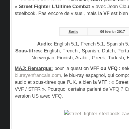
«
Street Fighter L’Ultime Combat
» avec Jean Clau
steelbook. Pas encore de visuel, mais la
VF
est bien
Sortie
06 février 2017
Audio
:
English 5.1, French 5.1, Spanish 5
Sous-titres
:
English, French , Spanish, Dutch, Port
Norwegian, Finnish, Arabic, Greek, Turkish, 
MAJ: Remarque:
pour la question
VFF ou VFQ
: sel
blurayenfrancais.com
, le blu-ray espagnol, qui com
audio et sous-titres que l’UK, a bien la
VFF
: « Street
VVF / STFR ». Pourquoi certains parlent de VFQ ? C
version US avec VFQ.