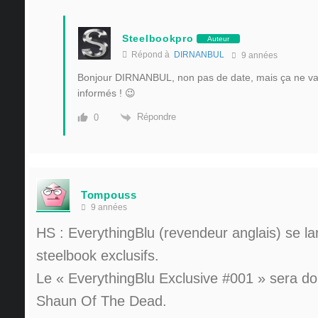
Steelbookpro
Auteur
Répond à
DIRNANBUL
9 années
Bonjour DIRNANBUL, non pas de date, mais ça ne va p
informés ! 😉
Répondre
0
Tompouss
9 années
HS : EverythingBlu (revendeur anglais) se la
steelbook exclusifs.
Le « EverythingBlu Exclusive #001 » sera don
Shaun Of The Dead.