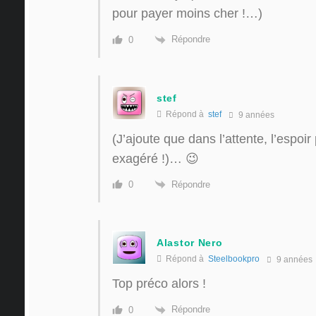
pour payer moins cher !…)
Répondre
0
stef
Répond à
stef
9 années
(J’ajoute que dans l’attente, l’espoir
exagéré !)… 😉
Répondre
0
Alastor Nero
Répond à
Steelbookpro
9 années
Top préco alors !
Répondre
0