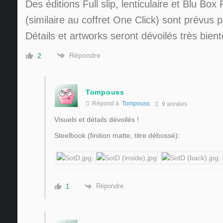
Des éditions Full slip, lenticulaire et Blu Bo
(similaire au coffret One Click) sont prévus po
Détails et artworks seront dévoilés très bient
Répondre
2
Tompouss
Répond à
Tompouss
9 années
Visuels et détails dévoilés !
Steelbook (finition matte, titre débossé):
Répondre
1