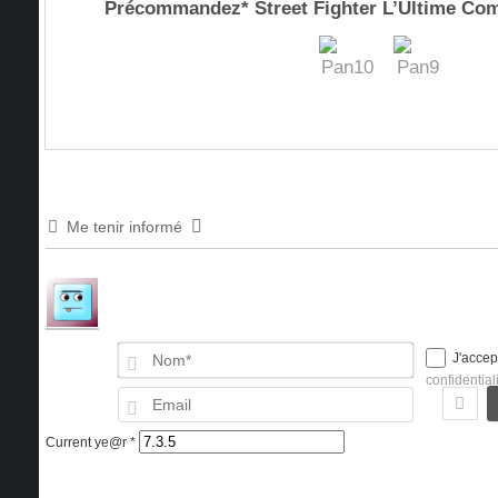
Précommandez* Street Fighter L’Ultime C
Me tenir informé
Nom*
J'accep
confidential
Email
Current ye@r
*