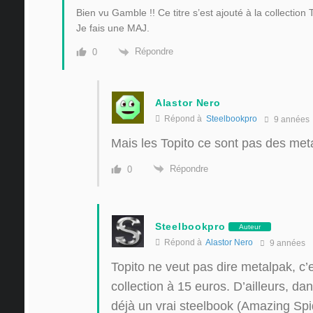
Bien vu Gamble !! Ce titre s’est ajouté à la collection 
Je fais une MAJ.
Répondre
0
Alastor Nero
Répond à
Steelbookpro
9 années
Mais les Topito ce sont pas des met
Répondre
0
Steelbookpro
Auteur
Répond à
Alastor Nero
9 années
Topito ne veut pas dire metalpak, c’es
collection à 15 euros. D’ailleurs, dan
déjà un vrai steelbook (Amazing Spid