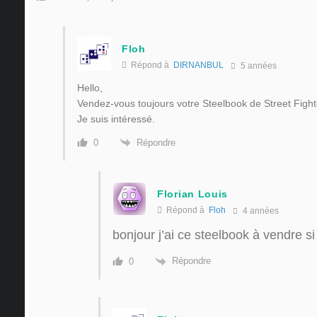
Floh
Répond à
DIRNANBUL
5 années
Hello,
Vendez-vous toujours votre Steelbook de Street Fight
Je suis intéressé.
Répondre
0
Florian Louis
Répond à
Floh
4 années
bonjour j’ai ce steelbook à vendre s
Répondre
0