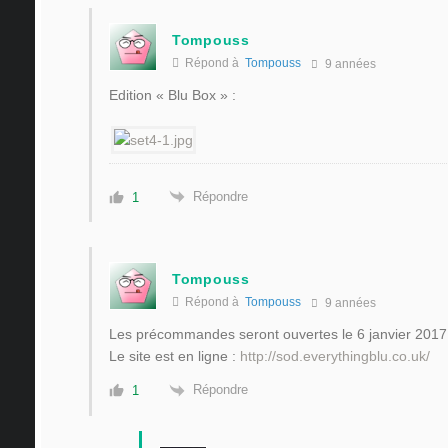
Tompouss
Répond à
Tompouss
9 années
Edition « Blu Box » :
Répondre
1
Tompouss
Répond à
Tompouss
9 années
Les précommandes seront ouvertes le 6 janvier 2017 
Le site est en ligne :
http://sod.everythingblu.co.uk/
Répondre
1