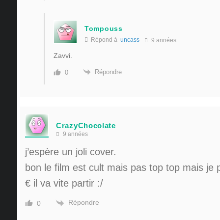
Tompouss
Répond à
uncass
9 années
Zavvi.
Répondre
0
CrazyChocolate
9 années
j’espère un joli cover.
bon le film est cult mais pas top top mais je
€ il va vite partir :/
Répondre
0