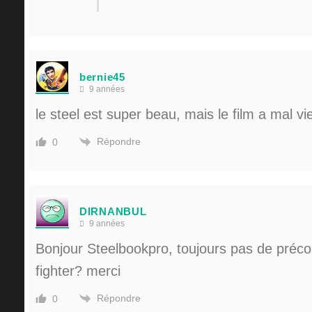
bernie45
9 années
le steel est super beau, mais le film a mal viei
Répondre
0
DIRNANBUL
9 années
Bonjour Steelbookpro, toujours pas de préco
fighter? merci
Répondre
0