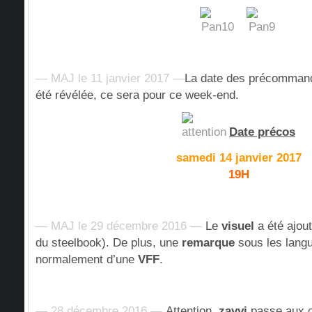
— MAJ le 11 janvier 2017 —
La date des précomman
été révélée, ce sera pour ce week-end.
Date précos
samedi 14 janvier 2017
19H
— MAJ le 29 décembre 2016 —
Le
visuel
a été ajout
du steelbook). De plus, une
remarque
sous les langue
normalement d’une
VFF
.
— 28 décembre 2016 —
Attention,
zavvi
passe aux c