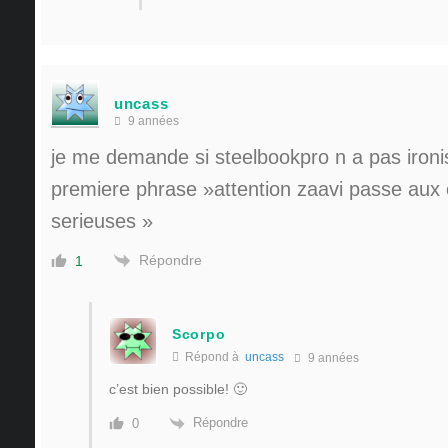
uncass
9 années
je me demande si steelbookpro n a pas ironi
premiere phrase »attention zaavi passe aux
serieuses »
Répondre
1
Scorpo
Répond à
uncass
9 années
c’est bien possible! 🙂
Répondre
0