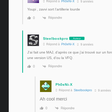
Répond à
Ph0eNi-X
9 années
Youpi , zavvi sort l’artillerie lourde
Répondre
0
Steelbookpro
Auteur
Répond à
Ph0eNi-X
9 années
J’ai fait une MAJ, d’après ce que j’ai trouvé sur un f
une version US, d’ou la VFQ.
Répondre
0
Ph0eNi-X
Répond à
Steelbookpro
9 années
Ah cool merci
Répondre
0