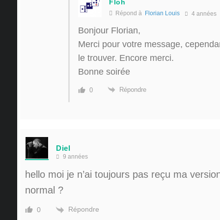
Floh
Répond à
Florian Louis
4 années
Bonjour Florian,
Merci pour votre message, cependant
le trouver. Encore merci.
Bonne soirée
Répondre
0
Diel
9 années
hello moi je n’ai toujours pas reçu ma versio
normal ?
Répondre
0