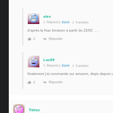
alex
Répond à
Balek
9 années
d’aprés la fnac livraison a partir du 22/02 …..
Répondre
0
Lax69
Répond à
Balek
9 années
finalement j’ai commande sur amazon, dispo depuis
Répondre
0
Yotsu