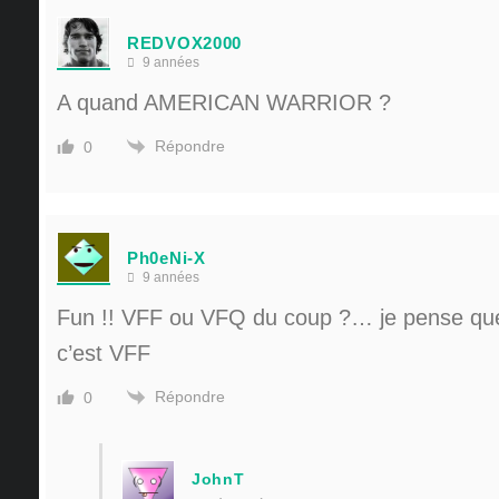
REDVOX2000
9 années
A quand AMERICAN WARRIOR ?
Répondre
0
Ph0eNi-X
9 années
Fun !! VFF ou VFQ du coup ?… je pense que 
c’est VFF
Répondre
0
JohnT