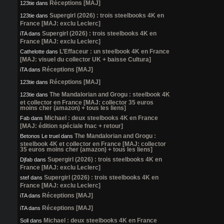
Réceptions [MAJ]
123tie
dans
Supergirl (2026) : trois steelbooks 4K en
123tie
dans
France [MAJ: exclu Leclerc]
Supergirl (2026) : trois steelbooks 4K en
iTA
dans
France [MAJ: exclu Leclerc]
L’Effaceur : un steelbook 4K en France
Cathelotte
dans
[MAJ: visuel du collector UK + baisse Cultura]
Réceptions [MAJ]
iTA
dans
Réceptions [MAJ]
123tie
dans
The Mandalorian and Grogu : steelbook 4K
123tie
dans
et collector en France [MAJ: collector 35 euros
moins cher (amazon) + tous les liens]
Michael : deux steelbooks 4K en France
Fab
dans
[MAJ: édition spéciale fnac + retour]
The Mandalorian and Grogu :
Betonos Le truel
dans
steelbook 4K et collector en France [MAJ: collector
35 euros moins cher (amazon) + tous les liens]
Supergirl (2026) : trois steelbooks 4K en
Djfab
dans
France [MAJ: exclu Leclerc]
Supergirl (2026) : trois steelbooks 4K en
stef
dans
France [MAJ: exclu Leclerc]
Réceptions [MAJ]
iTA
dans
Réceptions [MAJ]
iTA
dans
Michael : deux steelbooks 4K en France
Soll
dans