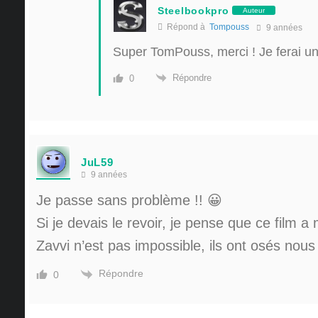
Steelbookpro
Auteur
Répond à
Tompouss
9 années
Super TomPouss, merci ! Je ferai u
Répondre
0
JuL59
9 années
Je passe sans problème !! 😀
Si je devais le revoir, je pense que ce film a m
Zavvi n’est pas impossible, ils ont osés nous l
Répondre
0