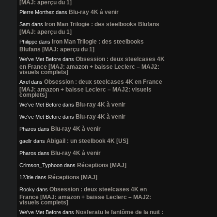
[MAJ: aperçu du 1]
Blu-ray 4K à venir
Pierre Morthez
dans
Iron Man Trilogie : des steelbooks Blufans
Sam
dans
[MAJ: aperçu du 1]
Iron Man Trilogie : des steelbooks
Philippe
dans
Blufans [MAJ: aperçu du 1]
Obsession : deux steelcases 4K
We've Met Before
dans
en France [MAJ: amazon + baisse Leclerc – MAJ2:
visuels complets]
Obsession : deux steelcases 4K en France
Axel
dans
[MAJ: amazon + baisse Leclerc – MAJ2: visuels
complets]
Blu-ray 4K à venir
We've Met Before
dans
Blu-ray 4K à venir
We've Met Before
dans
Blu-ray 4K à venir
Pharos
dans
Abigail : un steelbook 4K [US]
gaellr
dans
Blu-ray 4K à venir
Pharos
dans
Réceptions [MAJ]
Crimson_Typhoon
dans
Réceptions [MAJ]
123tie
dans
Obsession : deux steelcases 4K en
Rooky
dans
France [MAJ: amazon + baisse Leclerc – MAJ2:
visuels complets]
Nosferatu le fantôme de la nuit :
We've Met Before
dans