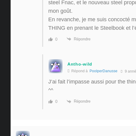
steel Fnac, et le nouveau steel pro
mon goût.
En revanche, je me suis concocté 
THING en prenant le Steelbook et l’éd
Répondre
0
Antho-wild
Répond à
PoolperDanusse
9 ann
J’ai fait l’impasse aussi pour the t
^^
Répondre
0