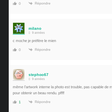
Répondre
0
milano
9 années
c moche je préfère le mien
Répondre
0
stephoo67
9 années
même l’artwork interne la photo est trouble, pas capable de 
pour obtenir un beau rendu. pffff
Répondre
1