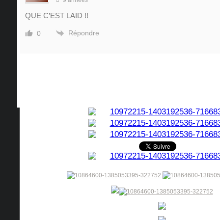
9 années
QUE C’EST LAID !!
Répondre
0