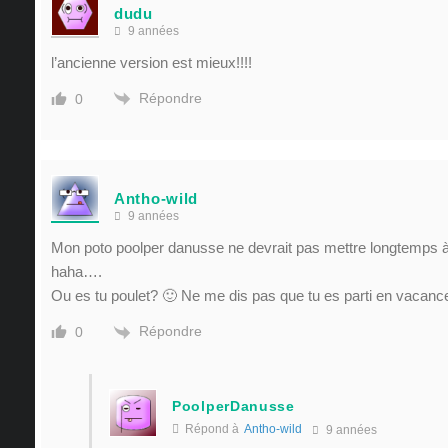
dudu
9 années
l’ancienne version est mieux!!!!
Répondre
0
Antho-wild
9 années
Mon poto poolper danusse ne devrait pas mettre longtemps à
haha….
Ou es tu poulet? 🙂 Ne me dis pas que tu es parti en vacanc
Répondre
0
PoolperDanusse
Répond à
Antho-wild
9 années