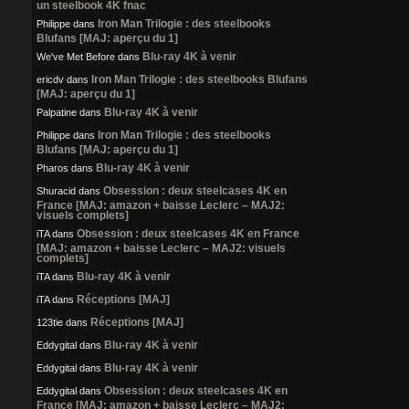
un steelbook 4K fnac
Iron Man Trilogie : des steelbooks
Philippe
dans
Blufans [MAJ: aperçu du 1]
Blu-ray 4K à venir
We've Met Before
dans
Iron Man Trilogie : des steelbooks Blufans
ericdv
dans
[MAJ: aperçu du 1]
Blu-ray 4K à venir
Palpatine
dans
Iron Man Trilogie : des steelbooks
Philippe
dans
Blufans [MAJ: aperçu du 1]
Blu-ray 4K à venir
Pharos
dans
Obsession : deux steelcases 4K en
Shuracid
dans
France [MAJ: amazon + baisse Leclerc – MAJ2:
visuels complets]
Obsession : deux steelcases 4K en France
iTA
dans
[MAJ: amazon + baisse Leclerc – MAJ2: visuels
complets]
Blu-ray 4K à venir
iTA
dans
Réceptions [MAJ]
iTA
dans
Réceptions [MAJ]
123tie
dans
Blu-ray 4K à venir
Eddygital
dans
Blu-ray 4K à venir
Eddygital
dans
Obsession : deux steelcases 4K en
Eddygital
dans
France [MAJ: amazon + baisse Leclerc – MAJ2: