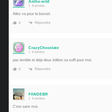
Antho-wild
9 années
Allez va pour la boxset.
Répondre
0
CrazyChocolate
9 années
pas terrible et déjà deux édition sa suffi pour moi.
Répondre
0
FANDEBR
9 années
C’est sans moi.