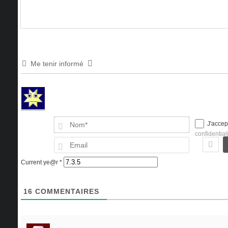
Me tenir informé
Nom*
J'accep
confidential
Email
Current ye@r
*
16
COMMENTAIRES