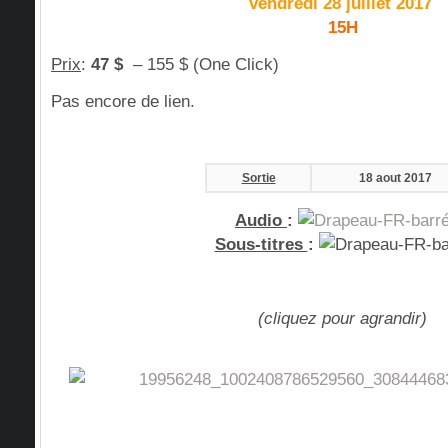
vendredi 28 juillet 2017
15H
Prix
:
47 $
– 155 $ (One Click)
Pas encore de lien.
Sortie
18 aout 2017
Audio
:
Sous-titres
:
(cliquez pour agrandir)