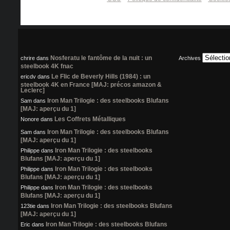
Nosferatu le fantôme de la nuit : un
chrire
dans
Archives
steelbook 4K fnac
Le Flic de Beverly Hills (1984) : un
ericdv
dans
steelbook 4K en France [MAJ: précos amazon &
Leclerc]
Iron Man Trilogie : des steelbooks Blufans
Sam
dans
[MAJ: aperçu du 1]
Les Coffrets Métalliques
Nonore
dans
Iron Man Trilogie : des steelbooks Blufans
Sam
dans
[MAJ: aperçu du 1]
Iron Man Trilogie : des steelbooks
Philippe
dans
Blufans [MAJ: aperçu du 1]
Iron Man Trilogie : des steelbooks
Philippe
dans
Blufans [MAJ: aperçu du 1]
Iron Man Trilogie : des steelbooks
Philippe
dans
Blufans [MAJ: aperçu du 1]
Iron Man Trilogie : des steelbooks Blufans
123tie
dans
[MAJ: aperçu du 1]
Iron Man Trilogie : des steelbooks Blufans
Eric
dans