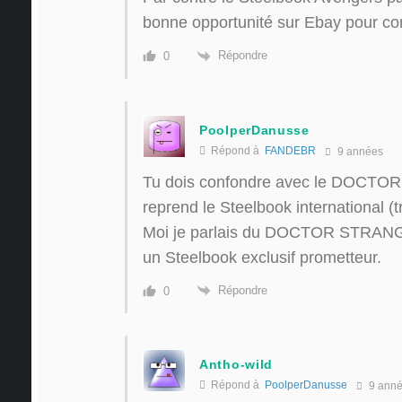
bonne opportunité sur Ebay pour cont
Répondre
0
PoolperDanusse
Répond à
FANDEBR
9 années
Tu dois confondre avec le DOCTO
reprend le Steelbook international (tr
Moi je parlais du DOCTOR STRANGE
un Steelbook exclusif prometteur.
Répondre
0
Antho-wild
Répond à
PoolperDanusse
9 ann