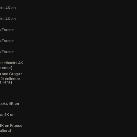
ooks 4K en
ooks 4K en
n France
n France
n France
steelbooks 4K
 retour]
 and Grogu :
J: collector
 liens]
lbooks 4K en
oks 4K en
 4K en France
ultura]