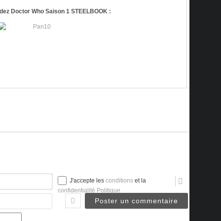
ez Doctor Who Saison 1 STEELBOOK :
Nom*
J'accepte les
conditions
et la
confidentialité Politique
Email