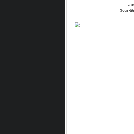
Aud
Sous-tit