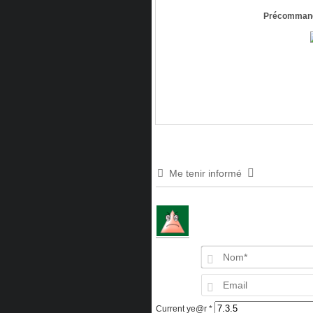
Précommand
Me tenir informé
Current ye@r
*