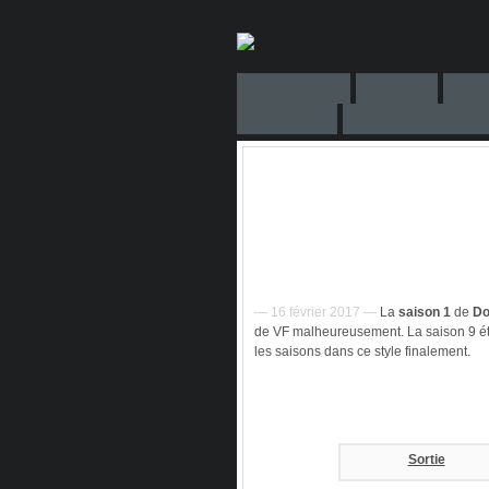
— 16 février 2017 —
La
saison 1
de
Do
de VF malheureusement. La saison 9 étai
les saisons dans ce style finalement.
Sortie