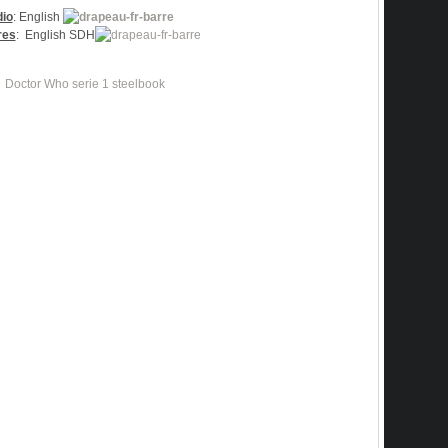
io
:
English
res
: English SDH