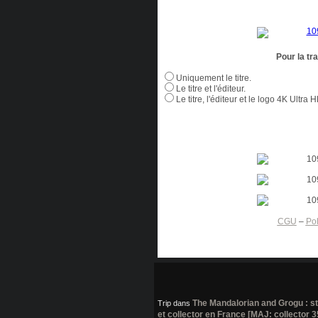
Pour la tr
Uniquement le titre.
Le titre et l'éditeur.
Le titre, l'éditeur et le logo 4K Ultra 
CGU
–
Pol
The Mandalorian and Grogu : s
Trip
dans
et collector en France [MAJ: collector 