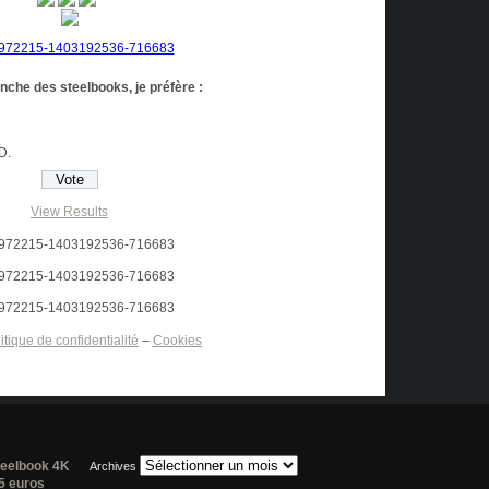
anche des steelbooks, je préfère :
HD.
View Results
itique de confidentialité
–
Cookies
teelbook 4K
Archives
35 euros