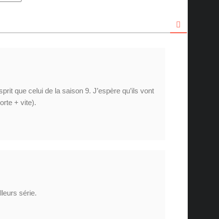
rit que celui de la saison 9. J’espère qu’ils vont
rte + vite).
leurs série.