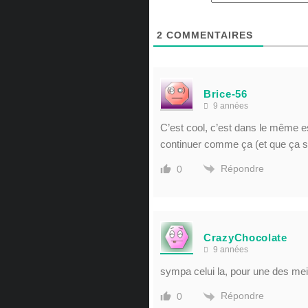
2
COMMENTAIRES
Brice-56
9 années
C’est cool, c’est dans le même esp
continuer comme ça (et que ça so
Répondre
0
CrazyChocolate
9 années
sympa celui la, pour une des meil
Répondre
0