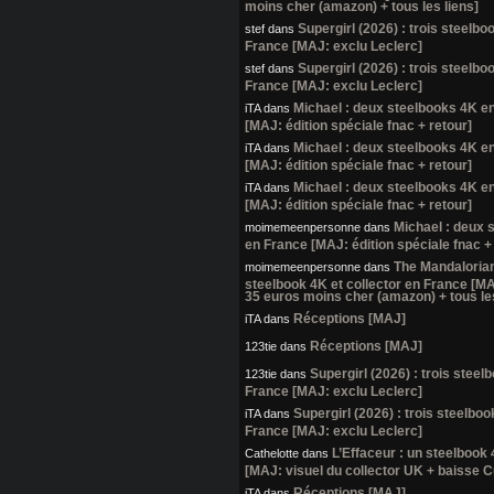
moins cher (amazon) + tous les liens]
Supergirl (2026) : trois steelb
stef
dans
France [MAJ: exclu Leclerc]
Supergirl (2026) : trois steelb
stef
dans
France [MAJ: exclu Leclerc]
Michael : deux steelbooks 4K e
iTA
dans
[MAJ: édition spéciale fnac + retour]
Michael : deux steelbooks 4K e
iTA
dans
[MAJ: édition spéciale fnac + retour]
Michael : deux steelbooks 4K e
iTA
dans
[MAJ: édition spéciale fnac + retour]
Michael : deux 
moimemeenpersonne
dans
en France [MAJ: édition spéciale fnac +
The Mandalorian
moimemeenpersonne
dans
steelbook 4K et collector en France [MA
35 euros moins cher (amazon) + tous les
Réceptions [MAJ]
iTA
dans
Réceptions [MAJ]
123tie
dans
Supergirl (2026) : trois stee
123tie
dans
France [MAJ: exclu Leclerc]
Supergirl (2026) : trois steelbo
iTA
dans
France [MAJ: exclu Leclerc]
L’Effaceur : un steelbook
Cathelotte
dans
[MAJ: visuel du collector UK + baisse C
Réceptions [MAJ]
iTA
dans