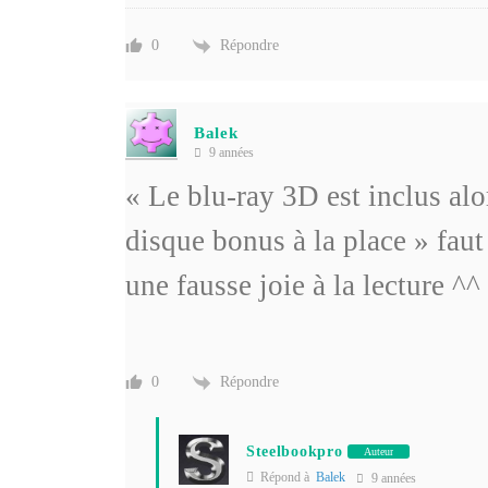
Répondre
0
Balek
9 années
« Le blu-ray 3D est inclus alo
disque bonus à la place » faut
une fausse joie à la lecture ^^
Répondre
0
Steelbookpro
Auteur
Répond à
Balek
9 années