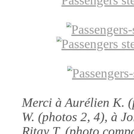
Merci à Aurélien K. (
W. (photos 2, 4), à J
Ritay T. (photo compa