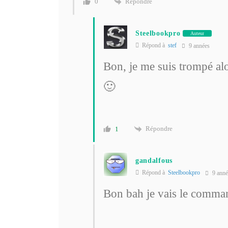
Répondre
0
Steelbookpro
Auteur
Répond à
stef
9 années
Bon, je me suis trompé al
🙂
Répondre
1
gandalfous
Répond à
Steelbookpro
9 anné
Bon bah je vais le comman