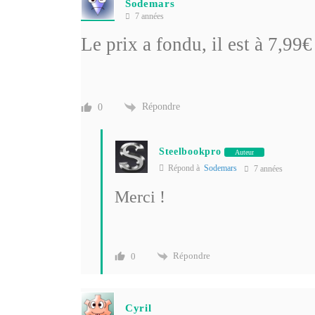
Sodemars
7 années
Le prix a fondu, il est à 7,9
Répondre
0
Steelbookpro
Auteur
Répond à
Sodemars
7 années
Merci !
Répondre
0
Cyril