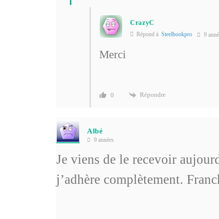
CrazyC
Répond à
Steelbookpro
9 anné
Merci
Répondre
0
Albé
9 années
Je viens de le recevoir aujour
j’adhère complètement. Franc