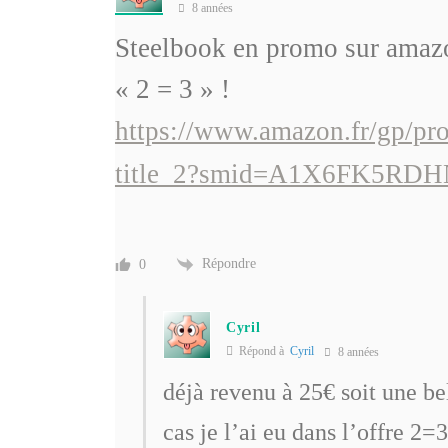
8 années
Steelbook en promo sur amazon
« 2 = 3 » !
https://www.amazon.fr/gp/p
title_2?smid=A1X6FK5RD
Répondre
0
Cyril
Répond à
Cyril
8 années
déjà revenu à 25€ soit une b
cas je l’ai eu dans l’offre 2=3