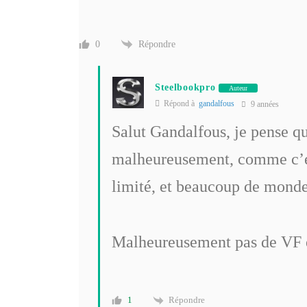
Répondre
0
Steelbookpro
Auteur
Répond à
gandalfous
9 années
Salut Gandalfous, je pense qu
malheureusement, comme c’es
limité, et beaucoup de monde
Malheureusement pas de VF 
Répondre
1