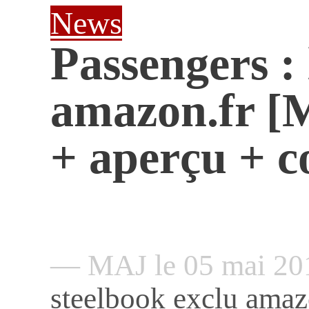
News
Passengers : 
amazon.fr [
+ aperçu + 
— MAJ le 05 mai 2
steelbook exclu amaz