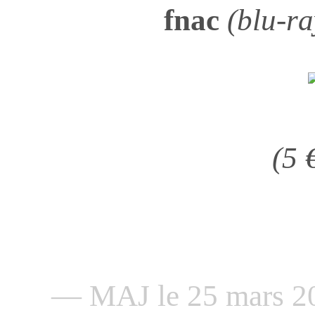
fnac
(blu-r
(5 
— MAJ le 25 mars 