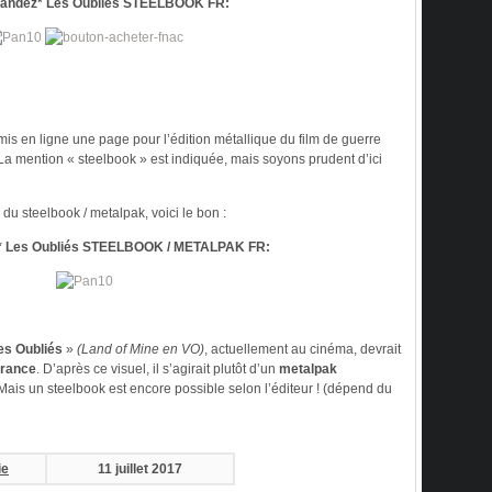
ndez* Les Oubliés STEELBOOK FR:
mis en ligne une page pour l’édition métallique du film de guerre
 La mention « steelbook » est indiquée, mais soyons prudent d’ici
du steelbook / metalpak, voici le bon :
 Les Oubliés STEELBOOK / METALPAK FR:
es Oubliés
»
(Land of Mine en VO)
, actuellement au cinéma, devrait
rance
. D’après ce visuel, il s’agirait plutôt d’un
metalpak
Mais un steelbook est encore possible selon l’éditeur ! (dépend du
ie
11 juillet 2017