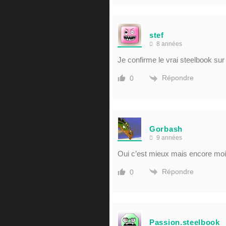
stef
8 années
Je confirme le vrai steelbook sur
Répondre
0
Gorbash
9 années
Oui c’est mieux mais encore moins
Répondre
0
Passion.steelbook