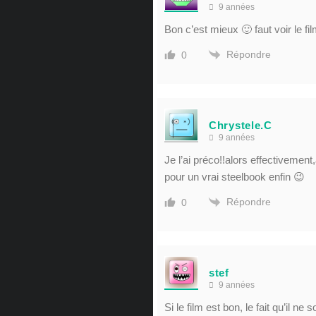
9 années
Bon c’est mieux 🙂 faut voir le f
Répondre
0
Chrystele.C
9 années
Je l’ai préco!!alors effectivement
pour un vrai steelbook enfin 😉
Répondre
0
stef
9 années
Si le film est bon, le fait qu’il 