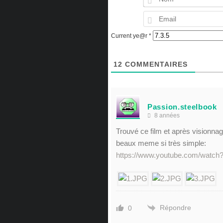
Current ye@r
*
12
COMMENTAIRES
Passion.steelbook
8 années
Trouvé ce film et après visionnage
beaux meme si très simple:
https://www.youtube.com/watc
Répondre
0