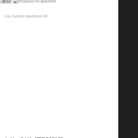
-titres
: