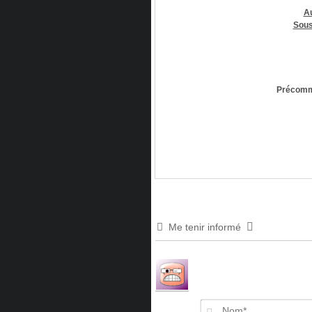
A
Sous
Précomm
Me tenir informé