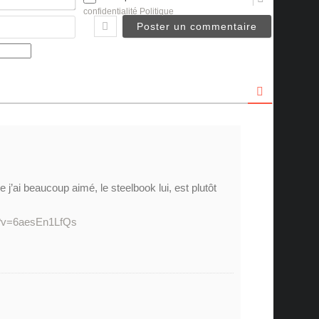
confidentialité Politique
Email
 j’ai beaucoup aimé, le steelbook lui, est plutôt
h?v=6aesEn1LfQs