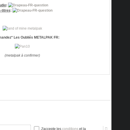
udio
:
-titres
:
andez* Les Oubliés METALPAK FR:
(metalpak à confirmer)
Nom*
J'accepte les
conditions
et la