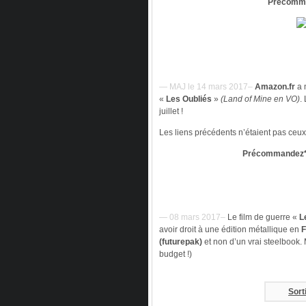
Précomma
— MAJ le 14 mars 2017–
Amazon.fr
a 
«
Les Oubliés
»
(Land of Mine en VO)
.
juillet !
Les liens précédents n’étaient pas ceux 
Précommandez*
— 08 mars 2017–
Le film de guerre «
L
avoir droit à une édition métallique en
F
(futurepak)
et non d’un vrai steelbook. 
budget !)
Sort