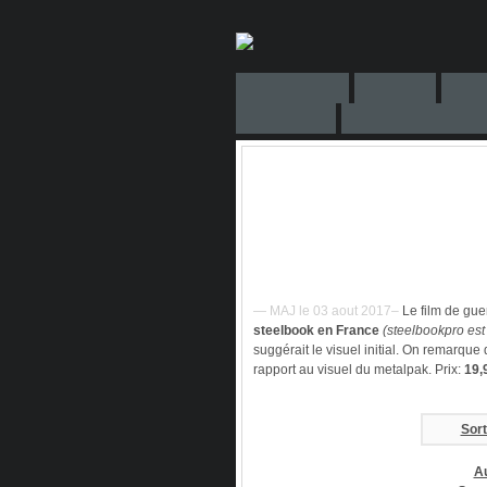
— MAJ le 03 aout 2017–
Le film de gue
steelbook en France
(steelbookpro est
suggérait le visuel initial. On remarque
rapport au visuel du metalpak. Prix:
19,
Sort
A