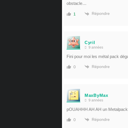
obstacle…
Répondre
1
Cyril
9 années
Fini pour moi les métal pack dégu
Répondre
0
MaxByMax
9 années
pOUAHHH AH AH un Metalpack 
Répondre
0