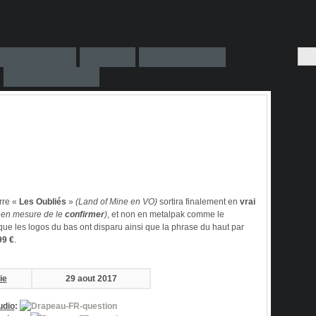
rre «
Les Oubliés
»
(Land of Mine en VO)
sortira finalement en
vrai
 en mesure de le
confirmer
)
, et non en metalpak comme le
 que les logos du bas ont disparu ainsi que la phrase du haut par
99 €
.
ie
29 aout 2017
udio
: