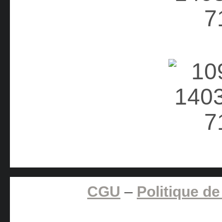
CGU
–
Politique de