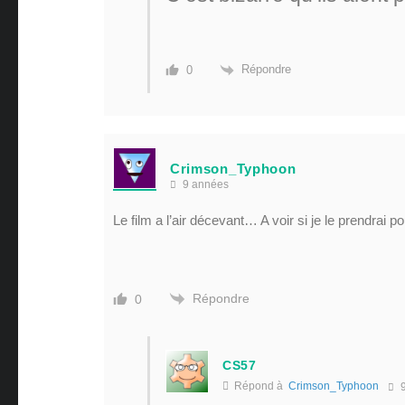
Répondre
0
Crimson_Typhoon
9 années
Le film a l’air décevant… A voir si je le prendrai p
Répondre
0
CS57
Répond à
Crimson_Typhoon
9