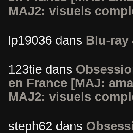
MAJ2: visuels compl
lp19036
dans
Blu-ray 
123tie
dans
Obsession
en France [MAJ: ama
MAJ2: visuels compl
steph62
dans
Obsessi