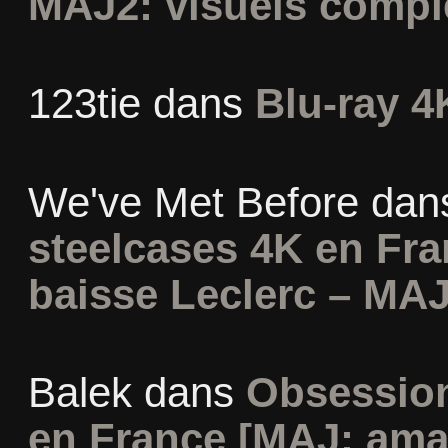
MAJ2: visuels compl
123tie
dans
Blu-ray 4
We've Met Before
dan
steelcases 4K en Fr
baisse Leclerc – MAJ
Balek
dans
Obsession
en France [MAJ: ama