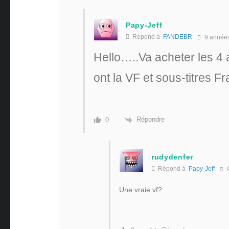
Papy-Jeff
Répond à
FANDEBR
9 année
Hello…..Va acheter les 4
ont la VF et sous-titres Fra
Répondre
0
rudydenfer
Répond à
Papy-Jeff
9
Une vraie vf?