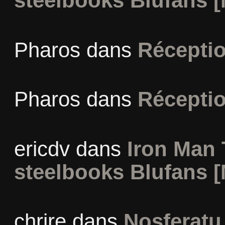
steelbooks Blufans [
Pharos
dans
Récepti
Pharos
dans
Récepti
ericdv
dans
Iron Man 
steelbooks Blufans [
chrire
dans
Nosferatu 