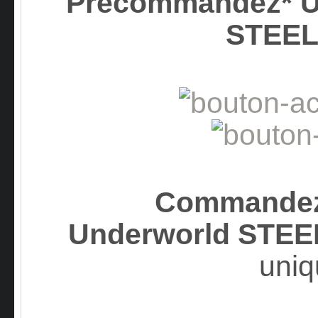
Précommandez* U
STEEL
Commandez*
Underworld STE
uniq