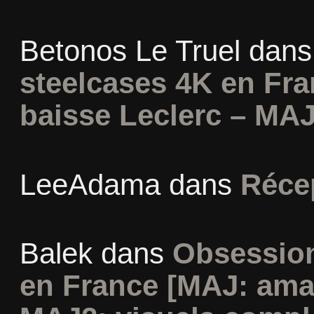
Betonos Le Truel
dan
steelcases 4K en Fr
baisse Leclerc – MAJ
LeeAdama
dans
Réce
Balek
dans
Obsession
en France [MAJ: ama