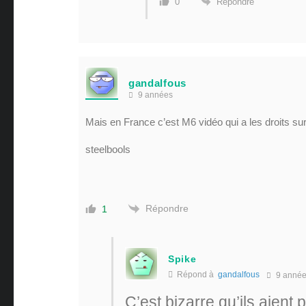
Répondre
0
gandalfous
9 années
Mais en France c’est M6 vidéo qui a les droits sur
steelbools
Répondre
1
Spike
Répond à
gandalfous
9 anné
C’est bizarre qu’ils aient