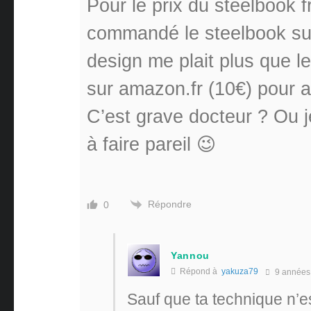
Pour le prix du steelbook f
commandé le steelbook su
design me plait plus que le
sur amazon.fr (10€) pour av
C’est grave docteur ? Ou je
à faire pareil 😉
Répondre
0
Yannou
Répond à
yakuza79
9 années
Sauf que ta technique n’es