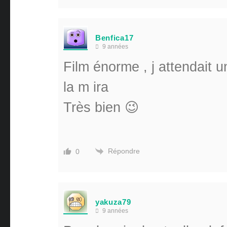
Benfica17
9 années
Film énorme , j attendait u
la m ira
Très bien 😉
Répondre
0
yakuza79
9 années