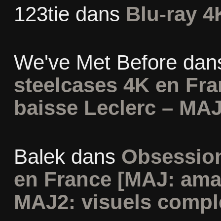
123tie
dans
Blu-ray 4
We've Met Before
dan
steelcases 4K en Fr
baisse Leclerc – MAJ
Balek
dans
Obsession
en France [MAJ: ama
MAJ2: visuels compl