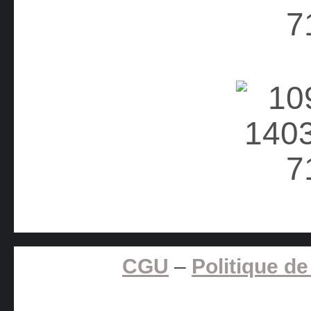
CGU
–
Politique de