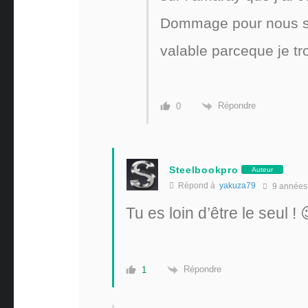
Dommage pour nous si 
valable parceque je tr
Répondre
0
Steelbookpro
Auteur
Répond à
yakuza79
9 années
Tu es loin d’être le seul ! 
Répondre
1