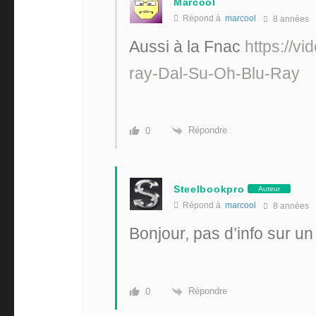
Marcool
Répond à
marcool
8 années
Aussi à la Fnac
https://v
ray-Dal-Su-Oh-Blu-Ray
Répondre
0
Steelbookpro
Auteur
Répond à
marcool
8 années
Bonjour, pas d’info sur u
Répondre
0