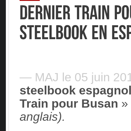
— MAJ le 05 juin 2
steelbook espagno
Train pour Busan
anglais).