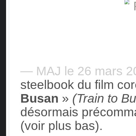
— MAJ le 26 mars 
steelbook du film co
Busan
»
(Train to B
désormais précomm
(voir plus bas).