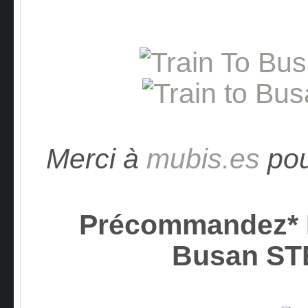
Merci à
mubis.es
pou
Précommandez* D
Busan S