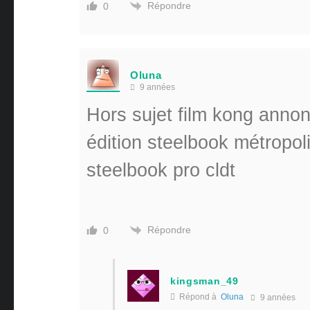
Répondre
0
Oluna
9 années
Hors sujet film kong anno
édition steelbook métropoli
steelbook pro cldt
Répondre
0
kingsman_49
Répond à
Oluna
9 années