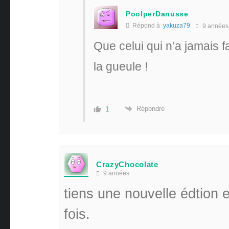
PoolperDanusse
Répond à
yakuza79
9 années
Que celui qui n’a jamais f
la gueule !
Répondre
1
CrazyChocolate
9 années
tiens une nouvelle édtion 
fois.