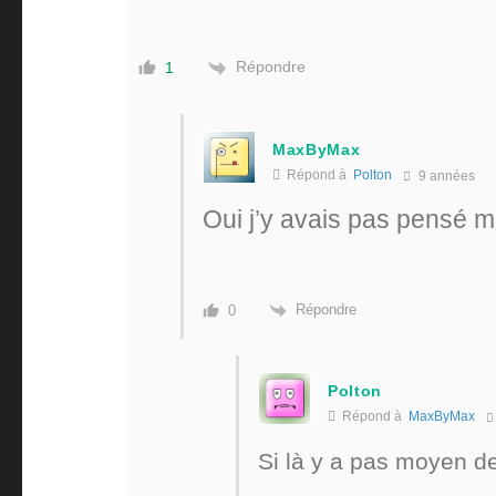
Répondre
1
MaxByMax
Répond à
Polton
9 années
Oui j’y avais pas pensé ma
Répondre
0
Polton
Répond à
MaxByMax
Si là y a pas moyen d