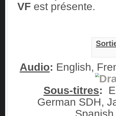
VF
est présente.
Sorti
Audio
:
English, Fre
Sous-titres
:
E
German SDH, Ja
Spanis