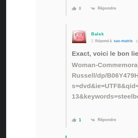
Répondre
0
Balek
Répond à
sas-matrix
Exact, voici le bon li
Woman-Commemorati
Russell/dp/B06Y479
s=dvd&ie=UTF8&qid=
13&keywords=steelb
Répondre
1