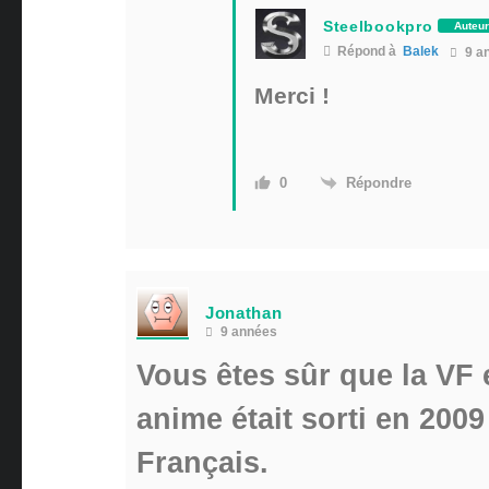
Steelbookpro
Auteu
Répond à
Balek
9 a
Merci !
Répondre
0
Jonathan
9 années
Vous êtes sûr que la VF 
anime était sorti en 2009
Français.