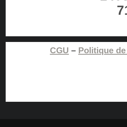
CGU
–
Politique de