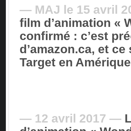
— MAJ le 15 avril 
film d’animation «
confirmé : c’est pr
d’
amazon.ca
, et ce
Target
en Amérique
— 12 avril 2017 —
L