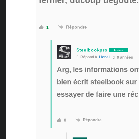
fermer, ducoup dégouté.
Répondre
1
Steelbookpro
Auteur
Répond à
Lionel
9 années
Arg, les informations ont
bien écrit steelbook su
essayer de faire une ré
Répondre
0